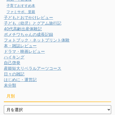
子育ておすすめ本
ファミサポ、里親
子どもとおでかけレビュー
子ども（幼児）とグアム旅行記
40代高齢出産体験記
ポメチワちゃんの成長記録
フォトブック・ネットプリント体験
本・雑誌レビュー
ドラマ・映画レビュー
ハイキング
自己啓発
産能短大リベラルアーツコース
日々の雑記
はじめに・運営記
未分類
月別
月
別