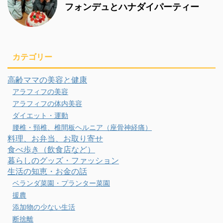
フォンデュとハナダイパーティー
カテゴリー
高齢ママの美容と健康
アラフィフの美容
アラフィフの体内美容
ダイエット・運動
腰椎・頸椎、椎間板ヘルニア（座骨神経痛）
料理、お弁当、お取り寄せ
食べ歩き（飲食店など）
暮らしのグッズ・ファッション
生活の知恵・お金の話
ベランダ菜園・プランター菜園
援農
添加物の少ない生活
断捨離