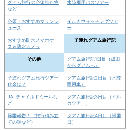
グアム旅行の必須持ち物
水陸両用バスツアー
など
必須！おすすめマリンシ
イルカウォッチングツア
ューズ
ー
おすすめ防水スマホケー
子連れグアム旅行記
ス＆防水カメラ
その他
グアム旅行記1日目（成田
からグアムへ）
子連れグアム旅行ツアー
グアム旅行記2日目（水陸
代金は？
両用車）
JALチャイルドミールな
グアム旅行記3日目（イル
ど
カツアー）
帰国報告！（旅行積み立
グアム旅行記4日目（帰国
ての話など）
日）