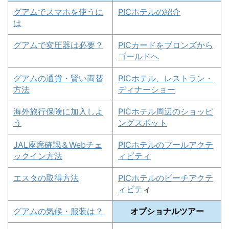
グアムでスマホを使うに
PICホテルの紹介
は
グアムで変圧器は必要？
PICカードをブロンズから
ゴールドへ
グアムの通貨・賢い両替
PICホテル、レストラン・
方法
ディナーショー
海外旅行保険に加入しよ
PICホテル周辺のショッピ
う
ングスポット
JAL座席確認＆Webチェ
PICホテルのプールアクテ
ックイン方法
ィビティ
エスタの取得方法
PICホテルのビーチアクテ
ィビテ
ィ
グアムの気候・服装は？
オプショナルツアー