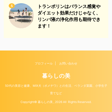
5
トランポリンはバランス感覚や
ダイエット効果だけじゃなく、
リンパ液の浄化作用も期待でき
ます！
プロフィール
お問い合わせ
暮らしの美
50代の美容と健康、MIX犬（ポメチワ）との生活、ベランダ菜園、小学生子
育てなど
Copyright© 暮らしの美 , 2026 All Rights Reserved.