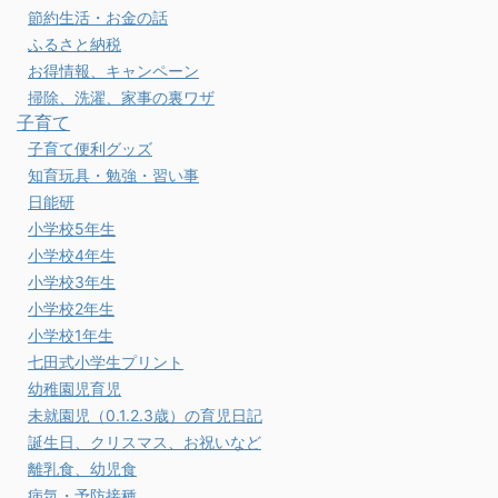
節約生活・お金の話
ふるさと納税
お得情報、キャンペーン
掃除、洗濯、家事の裏ワザ
子育て
子育て便利グッズ
知育玩具・勉強・習い事
日能研
小学校5年生
小学校4年生
小学校3年生
小学校2年生
小学校1年生
七田式小学生プリント
幼稚園児育児
未就園児（0.1.2.3歳）の育児日記
誕生日、クリスマス、お祝いなど
離乳食、幼児食
病気・予防接種