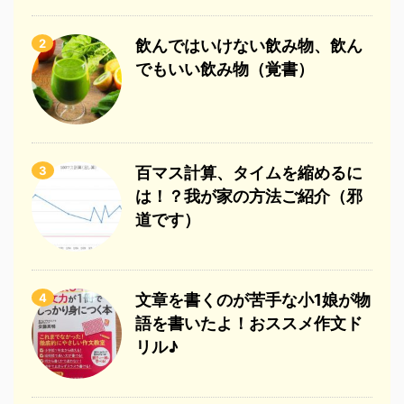
2
飲んではいけない飲み物、飲ん
でもいい飲み物（覚書）
3
百マス計算、タイムを縮めるに
は！？我が家の方法ご紹介（邪
道です）
4
文章を書くのが苦手な小1娘が物
語を書いたよ！おススメ作文ド
リル♪