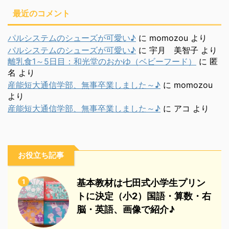
最近のコメント
パルシステムのシューズが可愛い♪
に
momozou
より
パルシステムのシューズが可愛い♪
に
宇月 美智子
より
離乳食1～5日目：和光堂のおかゆ（ベビーフード）
に
匿
名
より
産能短大通信学部、無事卒業しました～♪
に
momozou
より
産能短大通信学部、無事卒業しました～♪
に
アコ
より
お役立ち記事
1
基本教材は七田式小学生プリン
トに決定（小2）国語・算数・右
脳・英語、画像で紹介♪