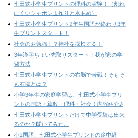
七田式小学生プリントの理科の実験！（割れ
にくいシャボン玉作りと水あめ）
七田式小学生プリント2年生国語が終わり3年
生プリントスタート！
社会のお勉強！？神社を探検する！
3年漢字ちょい先取りスタート！我が家の学
習方法
七田式小学生プリントの右脳で苦戦！そもそ
も右脳とは？
小学3年生の家庭学習は、七田式小学生プリ
ントの国語・算数・理科・社会！内容紹介♪
七田式小学生プリントだけで中学受験は出来
るのか？聞いてみた。
小2国語、七田式小学生プリントの途中経