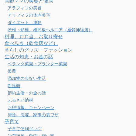
高齢ママの美容と健康
アラフィフの美容
アラフィフの体内美容
ダイエット・運動
腰椎・頸椎、椎間板ヘルニア（座骨神経痛）
料理、お弁当、お取り寄せ
食べ歩き（飲食店など）
暮らしのグッズ・ファッション
生活の知恵・お金の話
ベランダ菜園・プランター菜園
援農
添加物の少ない生活
断捨離
節約生活・お金の話
ふるさと納税
お得情報、キャンペーン
掃除、洗濯、家事の裏ワザ
子育て
子育て便利グッズ
知育玩具・勉強・習い事