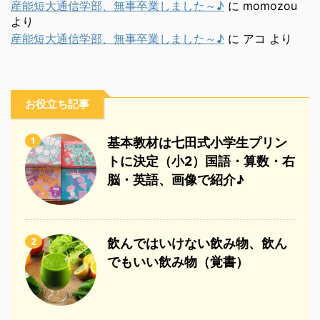
産能短大通信学部、無事卒業しました～♪
に
momozou
より
産能短大通信学部、無事卒業しました～♪
に
アコ
より
お役立ち記事
1
基本教材は七田式小学生プリン
トに決定（小2）国語・算数・右
脳・英語、画像で紹介♪
2
飲んではいけない飲み物、飲ん
でもいい飲み物（覚書）