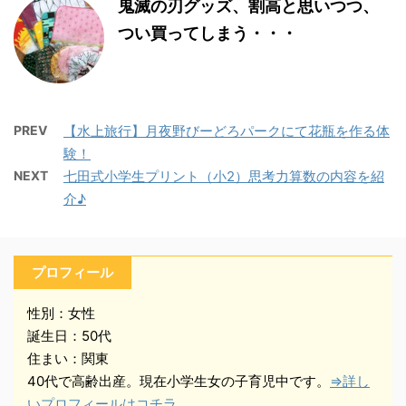
鬼滅の刃グッズ、割高と思いつつ、
つい買ってしまう・・・
PREV
【水上旅行】月夜野びーどろパークにて花瓶を作る体
験！
NEXT
七田式小学生プリント（小2）思考力算数の内容を紹
介♪
プロフィール
性別：女性
誕生日：50代
住まい：関東
40代で高齢出産。現在小学生女の子育児中です。
⇒詳し
いプロフィールはコチラ