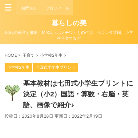
お問合せ
プロフィール
暮らしの美
50代の美容と健康、MIX犬（ポメチワ）との生活、ベランダ菜園、小学
生子育てなど
HOME
>
子育て
>
小学校2年生
>
小学校2年生
七田式小学生プリント
基本教材は七田式小学生プリントに
決定（小2）国語・算数・右脳・英
語、画像で紹介♪
投稿日：2020年8月28日 更新日：
2022年2月19日