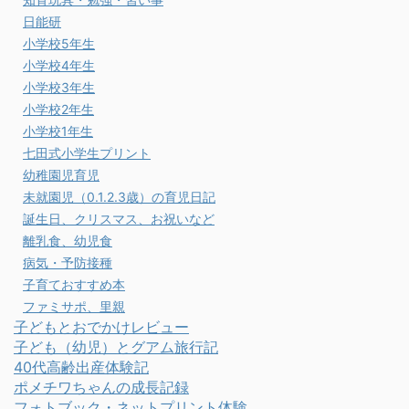
日能研
小学校5年生
小学校4年生
小学校3年生
小学校2年生
小学校1年生
七田式小学生プリント
幼稚園児育児
未就園児（0.1.2.3歳）の育児日記
誕生日、クリスマス、お祝いなど
離乳食、幼児食
病気・予防接種
子育ておすすめ本
ファミサポ、里親
子どもとおでかけレビュー
子ども（幼児）とグアム旅行記
40代高齢出産体験記
ポメチワちゃんの成長記録
フォトブック・ネットプリント体験