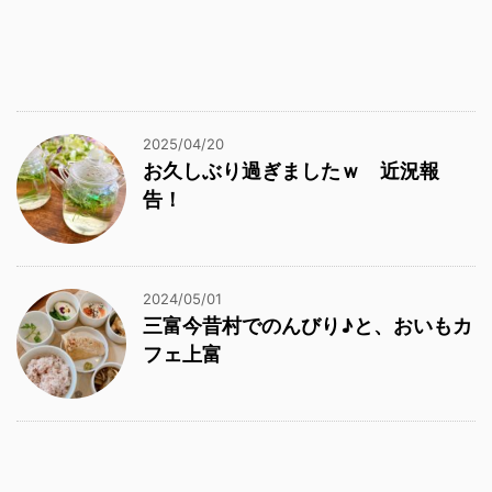
2025/04/20
お久しぶり過ぎましたｗ 近況報
告！
2024/05/01
三富今昔村でのんびり♪と、おいもカ
フェ上富