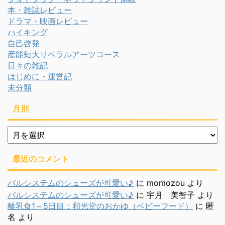
本・雑誌レビュー
ドラマ・映画レビュー
ハイキング
自己啓発
産能短大リベラルアーツコース
日々の雑記
はじめに・運営記
未分類
月別
月
別
最近のコメント
パルシステムのシューズが可愛い♪
に
momozou
より
パルシステムのシューズが可愛い♪
に
宇月 美智子
より
離乳食1～5日目：和光堂のおかゆ（ベビーフード）
に
匿
名
より