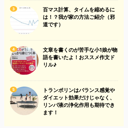
3
百マス計算、タイムを縮めるに
は！？我が家の方法ご紹介（邪
道です）
4
文章を書くのが苦手な小1娘が物
語を書いたよ！おススメ作文ド
リル♪
5
トランポリンはバランス感覚や
ダイエット効果だけじゃなく、
リンパ液の浄化作用も期待でき
ます！