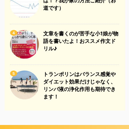
は！？我が家の方法ご紹介（邪
道です）
4
文章を書くのが苦手な小1娘が物
語を書いたよ！おススメ作文ド
リル♪
5
トランポリンはバランス感覚や
ダイエット効果だけじゃなく、
リンパ液の浄化作用も期待でき
ます！