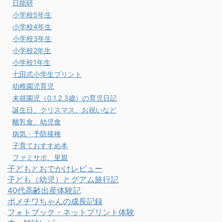
日能研
小学校5年生
小学校4年生
小学校3年生
小学校2年生
小学校1年生
七田式小学生プリント
幼稚園児育児
未就園児（0.1.2.3歳）の育児日記
誕生日、クリスマス、お祝いなど
離乳食、幼児食
病気・予防接種
子育ておすすめ本
ファミサポ、里親
子どもとおでかけレビュー
子ども（幼児）とグアム旅行記
40代高齢出産体験記
ポメチワちゃんの成長記録
フォトブック・ネットプリント体験