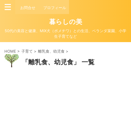
お問合せ
プロフィール
暮らしの美
50代の美容と健康、MIX犬（ポメチワ）との生活、ベランダ菜園、小学
生子育てなど
HOME
>
子育て
>
離乳食、幼児食
>
「離乳食、幼児食」 一覧