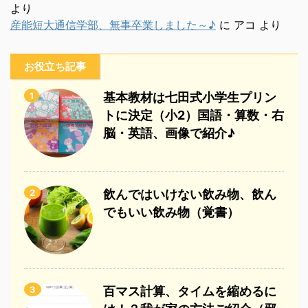
より
産能短大通信学部、無事卒業しました～♪
に
アコ
より
お役立ち記事
1
基本教材は七田式小学生プリン
トに決定（小2）国語・算数・右
脳・英語、画像で紹介♪
2
飲んではいけない飲み物、飲ん
でもいい飲み物（覚書）
3
百マス計算、タイムを縮めるに