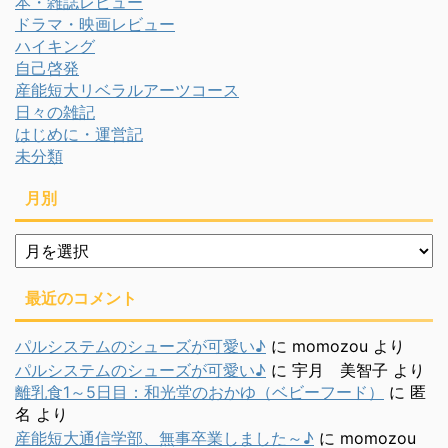
本・雑誌レビュー
ドラマ・映画レビュー
ハイキング
自己啓発
産能短大リベラルアーツコース
日々の雑記
はじめに・運営記
未分類
月別
月
別
最近のコメント
パルシステムのシューズが可愛い♪
に
momozou
より
パルシステムのシューズが可愛い♪
に
宇月 美智子
より
離乳食1～5日目：和光堂のおかゆ（ベビーフード）
に
匿
名
より
産能短大通信学部、無事卒業しました～♪
に
momozou