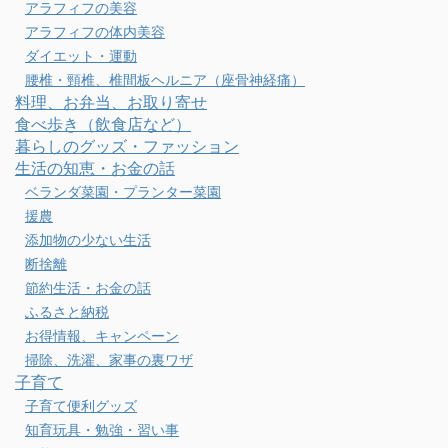
アラフィフの美容
アラフィフの体内美容
ダイエット・運動
腰椎・頸椎、椎間板ヘルニア（座骨神経痛）
料理、お弁当、お取り寄せ
食べ歩き（飲食店など）
暮らしのグッズ・ファッション
生活の知恵・お金の話
ベランダ菜園・プランター菜園
援農
添加物の少ない生活
断捨離
節約生活・お金の話
ふるさと納税
お得情報、キャンペーン
掃除、洗濯、家事の裏ワザ
子育て
子育て便利グッズ
知育玩具・勉強・習い事