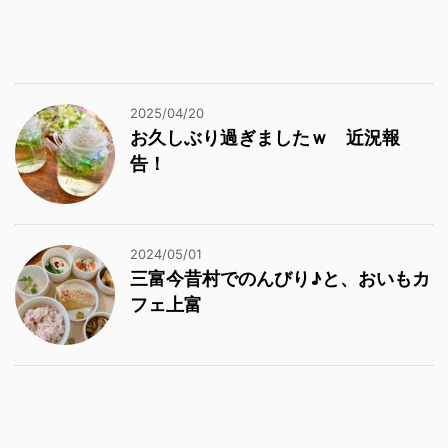
2025/04/20
お久しぶり過ぎましたｗ 近況報
告！
2024/05/01
三富今昔村でのんびり♪と、おいもカ
フェ上富