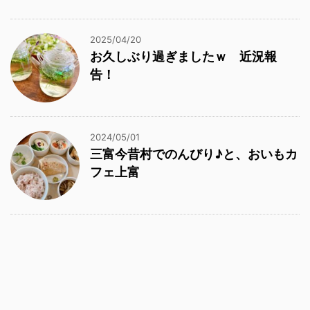
2025/04/20
お久しぶり過ぎましたｗ 近況報
告！
2024/05/01
三富今昔村でのんびり♪と、おいもカ
フェ上富