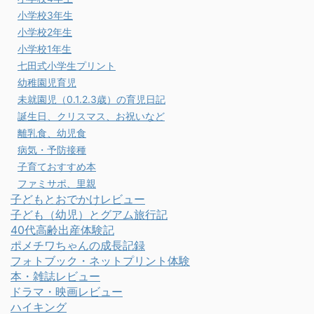
小学校3年生
小学校2年生
小学校1年生
七田式小学生プリント
幼稚園児育児
未就園児（0.1.2.3歳）の育児日記
誕生日、クリスマス、お祝いなど
離乳食、幼児食
病気・予防接種
子育ておすすめ本
ファミサポ、里親
子どもとおでかけレビュー
子ども（幼児）とグアム旅行記
40代高齢出産体験記
ポメチワちゃんの成長記録
フォトブック・ネットプリント体験
本・雑誌レビュー
ドラマ・映画レビュー
ハイキング