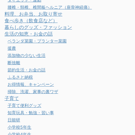
腰椎・頸椎、椎間板ヘルニア（座骨神経痛）
料理、お弁当、お取り寄せ
食べ歩き（飲食店など）
暮らしのグッズ・ファッション
生活の知恵・お金の話
ベランダ菜園・プランター菜園
援農
添加物の少ない生活
断捨離
節約生活・お金の話
ふるさと納税
お得情報、キャンペーン
掃除、洗濯、家事の裏ワザ
子育て
子育て便利グッズ
知育玩具・勉強・習い事
日能研
小学校5年生
小学校4年生