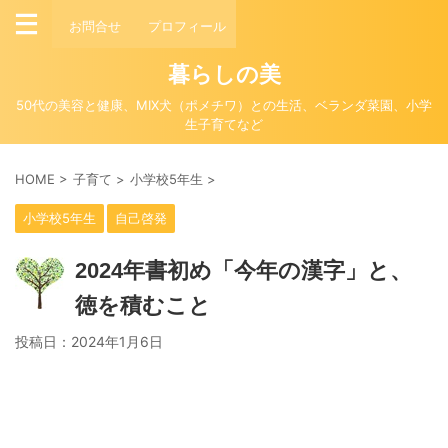
お問合せ
プロフィール
暮らしの美
50代の美容と健康、MIX犬（ポメチワ）との生活、ベランダ菜園、小学
生子育てなど
HOME
>
子育て
>
小学校5年生
>
小学校5年生
自己啓発
2024年書初め「今年の漢字」と、
徳を積むこと
投稿日：
2024年1月6日