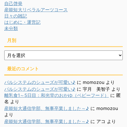
自己啓発
産能短大リベラルアーツコース
日々の雑記
はじめに・運営記
未分類
月別
月
別
最近のコメント
パルシステムのシューズが可愛い♪
に
momozou
より
パルシステムのシューズが可愛い♪
に
宇月 美智子
より
離乳食1～5日目：和光堂のおかゆ（ベビーフード）
に
匿
名
より
産能短大通信学部、無事卒業しました～♪
に
momozou
より
産能短大通信学部、無事卒業しました～♪
に
アコ
より