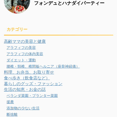
フォンデュとハナダイパーティー
カテゴリー
高齢ママの美容と健康
アラフィフの美容
アラフィフの体内美容
ダイエット・運動
腰椎・頸椎、椎間板ヘルニア（座骨神経痛）
料理、お弁当、お取り寄せ
食べ歩き（飲食店など）
暮らしのグッズ・ファッション
生活の知恵・お金の話
ベランダ菜園・プランター菜園
援農
添加物の少ない生活
断捨離