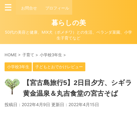
お問合せ
プロフィール
暮らしの美
50代の美容と健康、MIX犬（ポメチワ）との生活、ベランダ菜園、小学
生子育てなど
HOME
>
子育て
>
小学校3年生
>
小学校3年生
子どもとおでかけレビュー
【宮古島旅行5】2日目夕方、シギラ
黄金温泉＆丸吉食堂の宮古そば
投稿日：2022年4月9日 更新日：
2022年4月15日