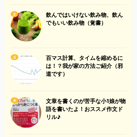
2
飲んではいけない飲み物、飲ん
でもいい飲み物（覚書）
3
百マス計算、タイムを縮めるに
は！？我が家の方法ご紹介（邪
道です）
4
文章を書くのが苦手な小1娘が物
語を書いたよ！おススメ作文ド
リル♪