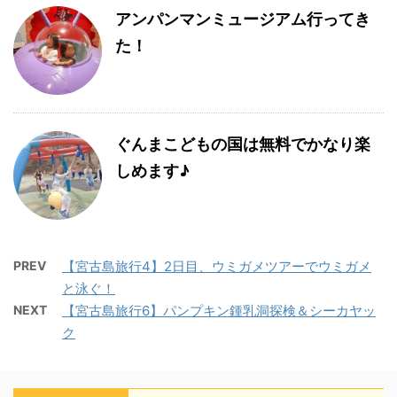
アンパンマンミュージアム行ってき
た！
ぐんまこどもの国は無料でかなり楽
しめます♪
PREV
【宮古島旅行4】2日目、ウミガメツアーでウミガメ
と泳ぐ！
NEXT
【宮古島旅行6】パンプキン鍾乳洞探検＆シーカヤッ
ク