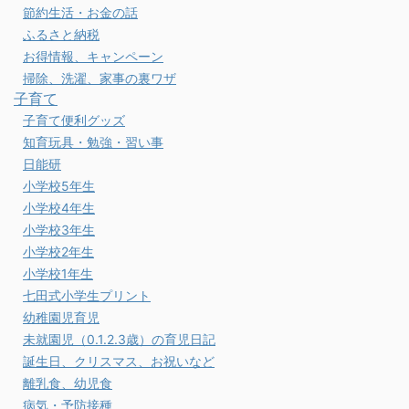
節約生活・お金の話
ふるさと納税
お得情報、キャンペーン
掃除、洗濯、家事の裏ワザ
子育て
子育て便利グッズ
知育玩具・勉強・習い事
日能研
小学校5年生
小学校4年生
小学校3年生
小学校2年生
小学校1年生
七田式小学生プリント
幼稚園児育児
未就園児（0.1.2.3歳）の育児日記
誕生日、クリスマス、お祝いなど
離乳食、幼児食
病気・予防接種