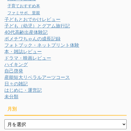
子育ておすすめ本
ファミサポ、里親
子どもとおでかけレビュー
子ども（幼児）とグアム旅行記
40代高齢出産体験記
ポメチワちゃんの成長記録
フォトブック・ネットプリント体験
本・雑誌レビュー
ドラマ・映画レビュー
ハイキング
自己啓発
産能短大リベラルアーツコース
日々の雑記
はじめに・運営記
未分類
月別
月
別