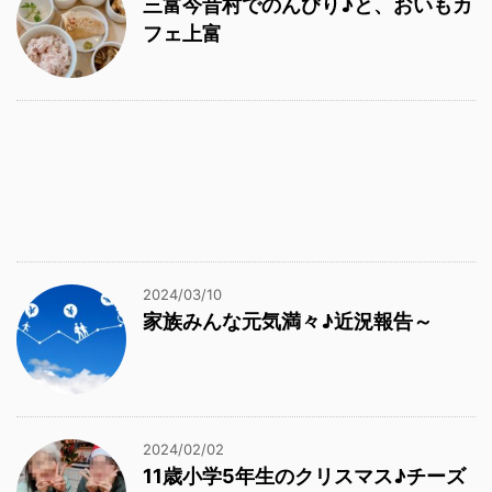
三富今昔村でのんびり♪と、おいもカ
フェ上富
2024/03/10
家族みんな元気満々♪近況報告～
2024/02/02
11歳小学5年生のクリスマス♪チーズ