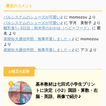
最近のコメント
パルシステムのシューズが可愛い♪
に
momozou
より
パルシステムのシューズが可愛い♪
に
宇月 美智子
より
離乳食1～5日目：和光堂のおかゆ（ベビーフード）
に
匿
名
より
産能短大通信学部、無事卒業しました～♪
に
momozou
より
産能短大通信学部、無事卒業しました～♪
に
アコ
より
お役立ち記事
1
基本教材は七田式小学生プリン
トに決定（小2）国語・算数・右
脳・英語、画像で紹介♪