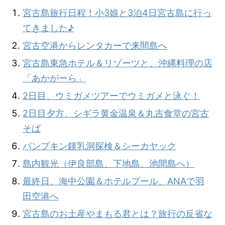
宮古島旅行日程！小3娘と3泊4日宮古島に行っ
てきました♪
宮古空港からレンタカーで来間島へ
宮古島東急ホテル＆リゾーツと、沖縄料理の店
「あかがーら」
2日目、ウミガメツアーでウミガメと泳ぐ！
2日目夕方、シギラ黄金温泉＆丸吉食堂の宮古
そば
パンプキン鍾乳洞探検＆シーカヤック
島内観光（伊良部島、下地島、池間島へ）
最終日、海中公園＆ホテルプール、ANAで羽
田空港へ
宮古島のお土産やまもる君とは？旅行の反省な