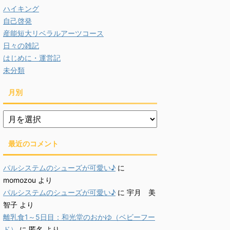
ハイキング
自己啓発
産能短大リベラルアーツコース
日々の雑記
はじめに・運営記
未分類
月別
月
別
最近のコメント
パルシステムのシューズが可愛い♪
に
momozou
より
パルシステムのシューズが可愛い♪
に
宇月 美
智子
より
離乳食1～5日目：和光堂のおかゆ（ベビーフー
ド）
に
匿名
より