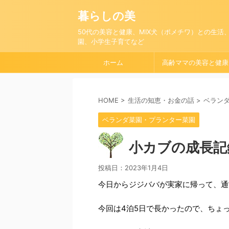
暮らしの美
50代の美容と健康、MIX犬（ポメチワ）との生活
園、小学生子育てなど
ホーム
高齢ママの美容と健康
HOME
>
生活の知恵・お金の話
>
ベラン
ベランダ菜園・プランター菜園
小カブの成長記
投稿日：
2023年1月4日
今日からジジババが実家に帰って、通
今回は4泊5日で長かったので、ちょっと