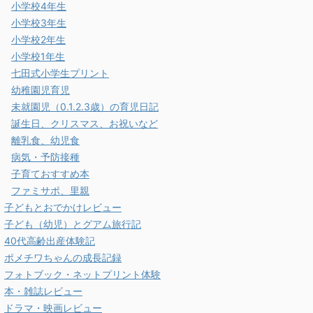
小学校4年生
小学校3年生
小学校2年生
小学校1年生
七田式小学生プリント
幼稚園児育児
未就園児（0.1.2.3歳）の育児日記
誕生日、クリスマス、お祝いなど
離乳食、幼児食
病気・予防接種
子育ておすすめ本
ファミサポ、里親
子どもとおでかけレビュー
子ども（幼児）とグアム旅行記
40代高齢出産体験記
ポメチワちゃんの成長記録
フォトブック・ネットプリント体験
本・雑誌レビュー
ドラマ・映画レビュー