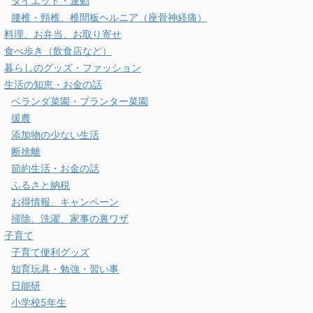
ダイエット・運動
腰椎・頸椎、椎間板ヘルニア（座骨神経痛）
料理、お弁当、お取り寄せ
食べ歩き（飲食店など）
暮らしのグッズ・ファッション
生活の知恵・お金の話
ベランダ菜園・プランター菜園
援農
添加物の少ない生活
断捨離
節約生活・お金の話
ふるさと納税
お得情報、キャンペーン
掃除、洗濯、家事の裏ワザ
子育て
子育て便利グッズ
知育玩具・勉強・習い事
日能研
小学校5年生