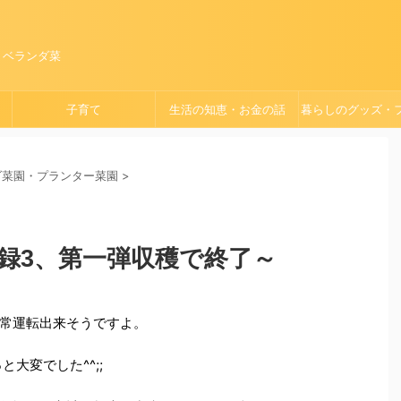
、ベランダ菜
子育て
生活の知恵・お金の話
暮らしのグッズ・
ョン
ダ菜園・プランター菜園
>
録3、第一弾収穫で終了～
常運転出来そうですよ。
大変でした^^;;