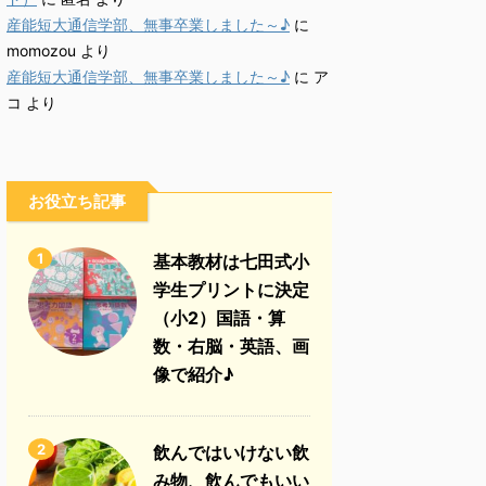
産能短大通信学部、無事卒業しました～♪
に
momozou
より
産能短大通信学部、無事卒業しました～♪
に
ア
コ
より
お役立ち記事
1
基本教材は七田式小
学生プリントに決定
（小2）国語・算
数・右脳・英語、画
像で紹介♪
2
飲んではいけない飲
み物、飲んでもいい