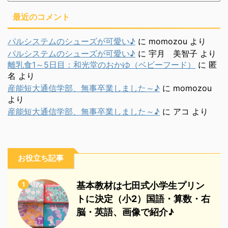
最近のコメント
パルシステムのシューズが可愛い♪
に
momozou
より
パルシステムのシューズが可愛い♪
に
宇月 美智子
より
離乳食1～5日目：和光堂のおかゆ（ベビーフード）
に
匿
名
より
産能短大通信学部、無事卒業しました～♪
に
momozou
より
産能短大通信学部、無事卒業しました～♪
に
アコ
より
お役立ち記事
1
基本教材は七田式小学生プリン
トに決定（小2）国語・算数・右
脳・英語、画像で紹介♪