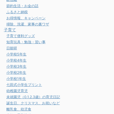
節約生活・お金の話
ふるさと納税
お得情報、キャンペーン
掃除、洗濯、家事の裏ワザ
子育て
子育て便利グッズ
知育玩具・勉強・習い事
日能研
小学校5年生
小学校4年生
小学校3年生
小学校2年生
小学校1年生
七田式小学生プリント
幼稚園児育児
未就園児（0.1.2.3歳）の育児日記
誕生日、クリスマス、お祝いなど
離乳食、幼児食