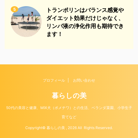
5
トランポリンはバランス感覚や
ダイエット効果だけじゃなく、
リンパ液の浄化作用も期待でき
ます！
プロフィール
お問い合わせ
暮らしの美
50代の美容と健康、MIX犬（ポメチワ）との生活、ベランダ菜園、小学生子
育てなど
Copyright© 暮らしの美 , 2026 All Rights Reserved.