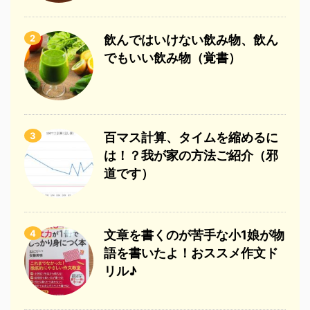
2
飲んではいけない飲み物、飲ん
でもいい飲み物（覚書）
3
百マス計算、タイムを縮めるに
は！？我が家の方法ご紹介（邪
道です）
4
文章を書くのが苦手な小1娘が物
語を書いたよ！おススメ作文ド
リル♪