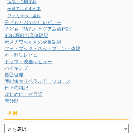
病気・予防接種
子育ておすすめ本
ファミサポ、里親
子どもとおでかけレビュー
子ども（幼児）とグアム旅行記
40代高齢出産体験記
ポメチワちゃんの成長記録
フォトブック・ネットプリント体験
本・雑誌レビュー
ドラマ・映画レビュー
ハイキング
自己啓発
産能短大リベラルアーツコース
日々の雑記
はじめに・運営記
未分類
月別
月
別