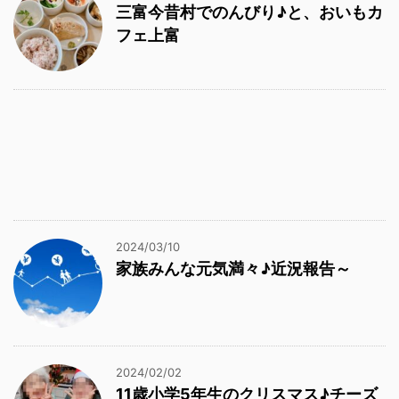
三富今昔村でのんびり♪と、おいもカ
フェ上富
2024/03/10
家族みんな元気満々♪近況報告～
2024/02/02
11歳小学5年生のクリスマス♪チーズ