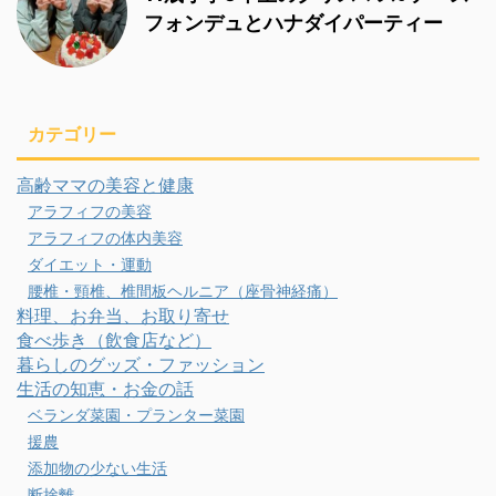
フォンデュとハナダイパーティー
カテゴリー
高齢ママの美容と健康
アラフィフの美容
アラフィフの体内美容
ダイエット・運動
腰椎・頸椎、椎間板ヘルニア（座骨神経痛）
料理、お弁当、お取り寄せ
食べ歩き（飲食店など）
暮らしのグッズ・ファッション
生活の知恵・お金の話
ベランダ菜園・プランター菜園
援農
添加物の少ない生活
断捨離