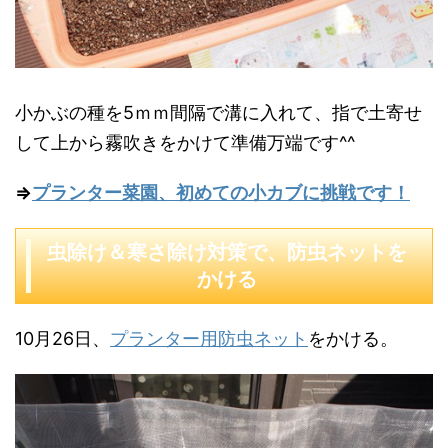
小かぶの種を5ｍｍ間隔で溝に入れて、指で土寄せ
して上から霧吹きをかけて準備万端です^^
⇒
プランター菜園、初めての小カブに挑戦です！
虫除け＆寒さ除け対策で、防虫ネットを
かける
10月26日、
プランター用防虫ネット
をかける。