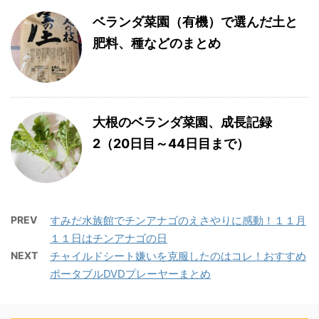
ベランダ菜園（有機）で選んだ土と
肥料、種などのまとめ
大根のベランダ菜園、成長記録
2（20日目～44日目まで）
PREV
すみだ水族館でチンアナゴのえさやりに感動！１１月
１１日はチンアナゴの日
NEXT
チャイルドシート嫌いを克服したのはコレ！おすすめ
ポータブルDVDプレーヤーまとめ