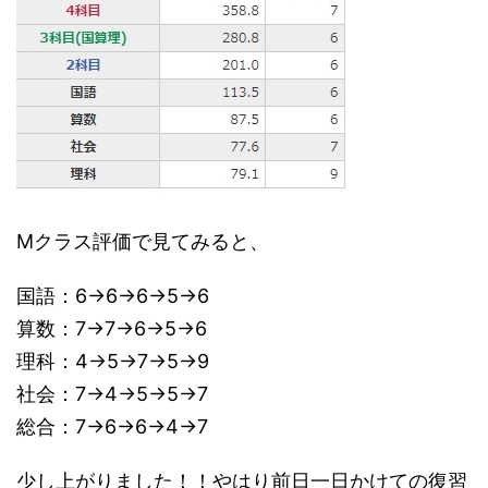
Mクラス評価で見てみると、
国語：6→6→6→5→6
算数：7→7→6→5→6
理科：4→5→7→5→9
社会：7→4→5→5→7
総合：7→6→6→4→7
少し上がりました！！やはり前日一日かけての復習