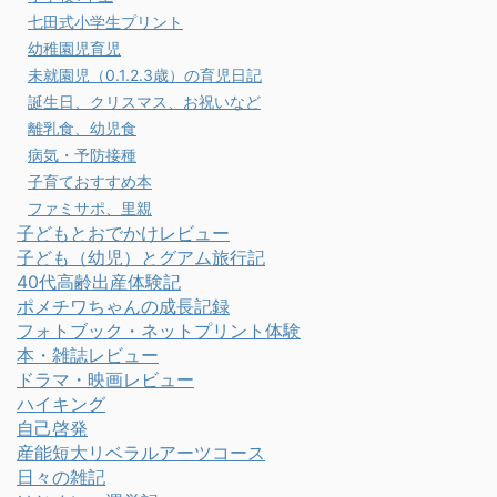
七田式小学生プリント
幼稚園児育児
未就園児（0.1.2.3歳）の育児日記
誕生日、クリスマス、お祝いなど
離乳食、幼児食
病気・予防接種
子育ておすすめ本
ファミサポ、里親
子どもとおでかけレビュー
子ども（幼児）とグアム旅行記
40代高齢出産体験記
ポメチワちゃんの成長記録
フォトブック・ネットプリント体験
本・雑誌レビュー
ドラマ・映画レビュー
ハイキング
自己啓発
産能短大リベラルアーツコース
日々の雑記