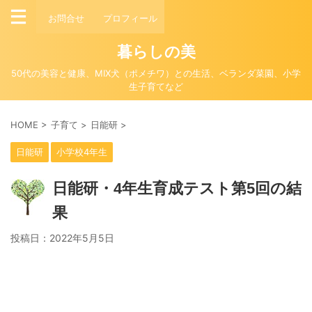
お問合せ
プロフィール
暮らしの美
50代の美容と健康、MIX犬（ポメチワ）との生活、ベランダ菜園、小学
生子育てなど
HOME
>
子育て
>
日能研
>
日能研
小学校4年生
日能研・4年生育成テスト第5回の結
果
投稿日：
2022年5月5日