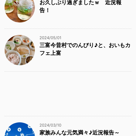
お久しぶり過ぎましたｗ 近況報
告！
2024/05/01
三富今昔村でのんびり♪と、おいもカ
フェ上富
2024/03/10
家族みんな元気満々♪近況報告～