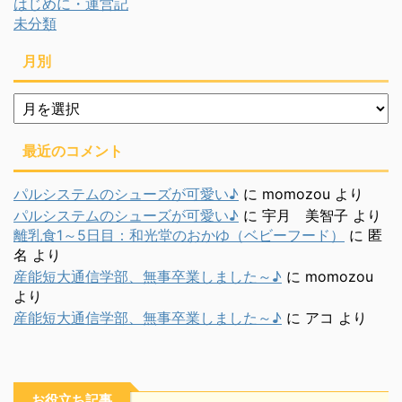
はじめに・運営記
未分類
月別
月
別
最近のコメント
パルシステムのシューズが可愛い♪
に
momozou
より
パルシステムのシューズが可愛い♪
に
宇月 美智子
より
離乳食1～5日目：和光堂のおかゆ（ベビーフード）
に
匿
名
より
産能短大通信学部、無事卒業しました～♪
に
momozou
より
産能短大通信学部、無事卒業しました～♪
に
アコ
より
お役立ち記事