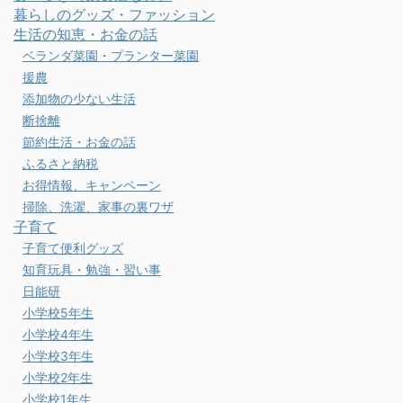
暮らしのグッズ・ファッション
生活の知恵・お金の話
ベランダ菜園・プランター菜園
援農
添加物の少ない生活
断捨離
節約生活・お金の話
ふるさと納税
お得情報、キャンペーン
掃除、洗濯、家事の裏ワザ
子育て
子育て便利グッズ
知育玩具・勉強・習い事
日能研
小学校5年生
小学校4年生
小学校3年生
小学校2年生
小学校1年生