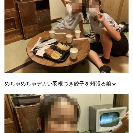
めちゃめちゃデカい羽根つき餃子を頬張る娘ｗ