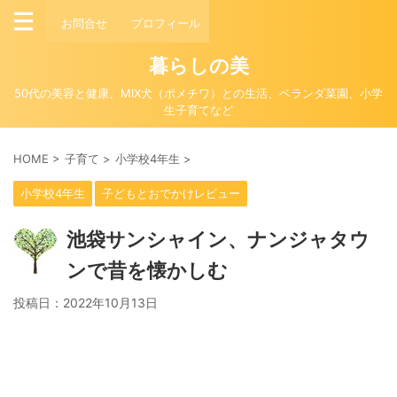
お問合せ
プロフィール
暮らしの美
50代の美容と健康、MIX犬（ポメチワ）との生活、ベランダ菜園、小学
生子育てなど
HOME
>
子育て
>
小学校4年生
>
小学校4年生
子どもとおでかけレビュー
池袋サンシャイン、ナンジャタウ
ンで昔を懐かしむ
投稿日：
2022年10月13日