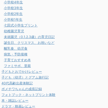
小学校4年生
小学校3年生
小学校2年生
小学校1年生
七田式小学生プリント
幼稚園児育児
未就園児（0.1.2.3歳）の育児日記
誕生日、クリスマス、お祝いなど
離乳食、幼児食
病気・予防接種
子育ておすすめ本
ファミサポ、里親
子どもとおでかけレビュー
子ども（幼児）とグアム旅行記
40代高齢出産体験記
ポメチワちゃんの成長記録
フォトブック・ネットプリント体験
本・雑誌レビュー
ドラマ・映画レビュー