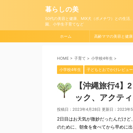
暮らしの美
50代の美容と健康、MIX犬（ポメチワ）との生活
園、小学生子育てなど
ホーム
高齢ママの美容と健康
HOME
>
子育て
>
小学校4年生
>
小学校4年生
子どもとおでかけレビュー
【沖縄旅行4】
ック、アクティ
投稿日：2023年4月28日 更新日：
2023年
2日目はお天気が微妙だったんだけど
のために、朝食を食べてから早めに出