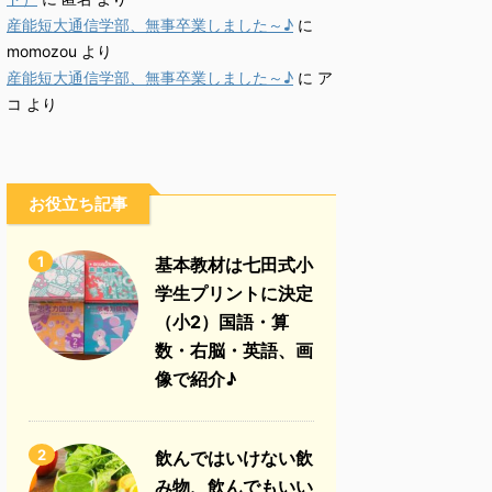
産能短大通信学部、無事卒業しました～♪
に
momozou
より
産能短大通信学部、無事卒業しました～♪
に
ア
コ
より
お役立ち記事
1
基本教材は七田式小
学生プリントに決定
（小2）国語・算
数・右脳・英語、画
像で紹介♪
2
飲んではいけない飲
み物、飲んでもいい