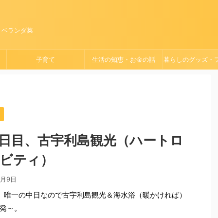
、ベランダ菜
子育て
生活の知恵・お金の話
暮らしのグッズ・
ョン
2日目、古宇利島観光（ハートロ
ビティ）
5月9日
、唯一の中日なので古宇利島観光＆海水浴（暖かければ）
発～。