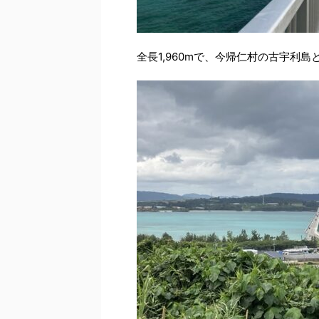
全長1,960mで、今帰仁村の古宇利