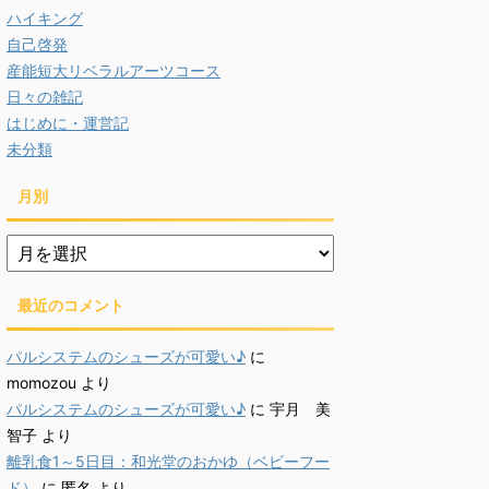
ハイキング
自己啓発
産能短大リベラルアーツコース
日々の雑記
はじめに・運営記
未分類
月別
月
別
最近のコメント
パルシステムのシューズが可愛い♪
に
momozou
より
パルシステムのシューズが可愛い♪
に
宇月 美
智子
より
離乳食1～5日目：和光堂のおかゆ（ベビーフー
ド）
に
匿名
より