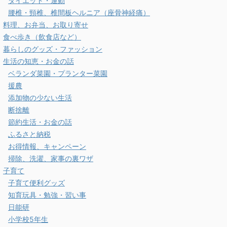
ダイエット・運動
腰椎・頸椎、椎間板ヘルニア（座骨神経痛）
料理、お弁当、お取り寄せ
食べ歩き（飲食店など）
暮らしのグッズ・ファッション
生活の知恵・お金の話
ベランダ菜園・プランター菜園
援農
添加物の少ない生活
断捨離
節約生活・お金の話
ふるさと納税
お得情報、キャンペーン
掃除、洗濯、家事の裏ワザ
子育て
子育て便利グッズ
知育玩具・勉強・習い事
日能研
小学校5年生