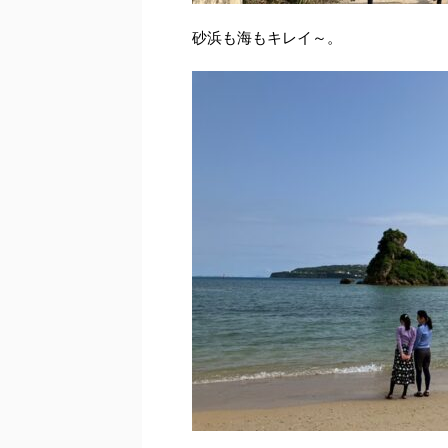
砂浜も海もキレイ～。