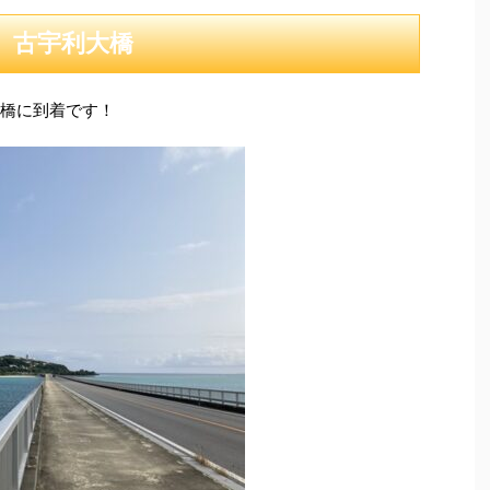
古宇利大橋
大橋に到着です！