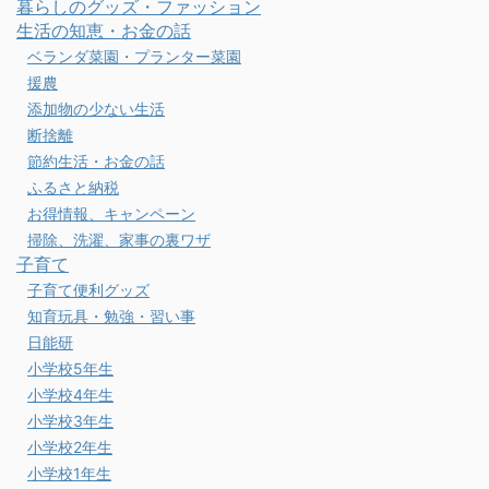
暮らしのグッズ・ファッション
生活の知恵・お金の話
ベランダ菜園・プランター菜園
援農
添加物の少ない生活
断捨離
節約生活・お金の話
ふるさと納税
お得情報、キャンペーン
掃除、洗濯、家事の裏ワザ
子育て
子育て便利グッズ
知育玩具・勉強・習い事
日能研
小学校5年生
小学校4年生
小学校3年生
小学校2年生
小学校1年生