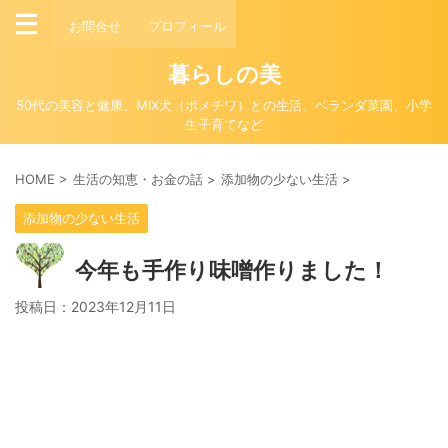
お問合せ
プロフィール
暮らしの美
50代の美容と健康、MIX犬（ポメチワ）との生活、ベランダ菜園、小学
生子育てなど
HOME
>
生活の知恵・お金の話
>
添加物の少ない生活
>
添加物の少ない生活
今年も手作り味噌作りました！
投稿日：
2023年12月11日