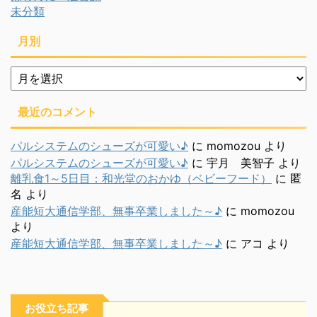
未分類
月別
月
別
最近のコメント
パルシステムのシューズが可愛い♪
に
momozou
より
パルシステムのシューズが可愛い♪
に
宇月 美智子
より
離乳食1～5日目：和光堂のおかゆ（ベビーフード）
に
匿
名
より
産能短大通信学部、無事卒業しました～♪
に
momozou
より
産能短大通信学部、無事卒業しました～♪
に
アコ
より
お役立ち記事