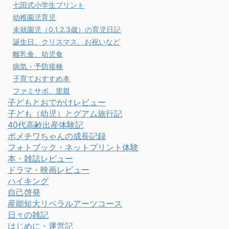
七田式小学生プリント
幼稚園児育児
未就園児（0.1.2.3歳）の育児日記
誕生日、クリスマス、お祝いなど
離乳食、幼児食
病気・予防接種
子育ておすすめ本
ファミサポ、里親
子どもとおでかけレビュー
子ども（幼児）とグアム旅行記
40代高齢出産体験記
ポメチワちゃんの成長記録
フォトブック・ネットプリント体験
本・雑誌レビュー
ドラマ・映画レビュー
ハイキング
自己啓発
産能短大リベラルアーツコース
日々の雑記
はじめに・運営記