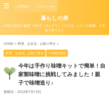
お問合せ
プロフィール
暮らしの美
50代の美容と健康、MIX犬（ポメチワ）との生活、ベランダ菜園、小学
生子育てなど
HOME
>
料理、お弁当、お取り寄せ
>
料理、お弁当、お取り寄せ
小学校3年生
今年は手作り味噌キットで簡単！自
家製味噌に挑戦してみました！親
子で味噌造り♪
投稿日：
2022年1月13日