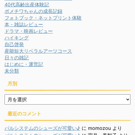
40代高齢出産体験記
ポメチワちゃんの成長記録
フォトブック・ネットプリント体験
本・雑誌レビュー
ドラマ・映画レビュー
ハイキング
自己啓発
産能短大リベラルアーツコース
日々の雑記
はじめに・運営記
未分類
月別
月
別
最近のコメント
パルシステムのシューズが可愛い♪
に
momozou
より