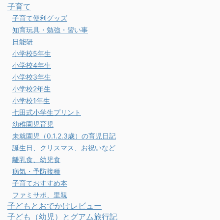
子育て
子育て便利グッズ
知育玩具・勉強・習い事
日能研
小学校5年生
小学校4年生
小学校3年生
小学校2年生
小学校1年生
七田式小学生プリント
幼稚園児育児
未就園児（0.1.2.3歳）の育児日記
誕生日、クリスマス、お祝いなど
離乳食、幼児食
病気・予防接種
子育ておすすめ本
ファミサポ、里親
子どもとおでかけレビュー
子ども（幼児）とグアム旅行記