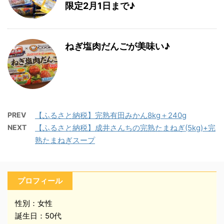
限定2月1日まで♪
ねぎ塩肉だんごが美味い♪
PREV
【ふるさと納税】完熟有田みかん8kg＋240g
NEXT
【ふるさと納税】成井さんちの完熟たまねぎ(5kg)+完
熟たまねぎスープ
プロフィール
性別：女性
誕生日：50代