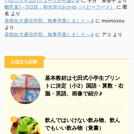
パルシステムのシューズが可愛い♪
に
宇月 美智子
より
離乳食1～5日目：和光堂のおかゆ（ベビーフード）
に
匿
名
より
産能短大通信学部、無事卒業しました～♪
に
momozou
より
産能短大通信学部、無事卒業しました～♪
に
アコ
より
お役立ち記事
1
基本教材は七田式小学生プリン
トに決定（小2）国語・算数・右
脳・英語、画像で紹介♪
2
飲んではいけない飲み物、飲ん
でもいい飲み物（覚書）