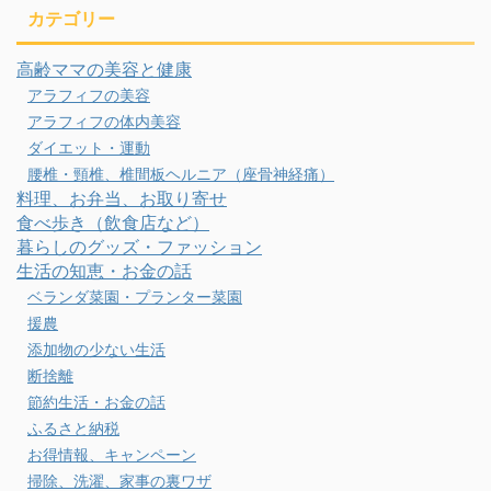
カテゴリー
高齢ママの美容と健康
アラフィフの美容
アラフィフの体内美容
ダイエット・運動
腰椎・頸椎、椎間板ヘルニア（座骨神経痛）
料理、お弁当、お取り寄せ
食べ歩き（飲食店など）
暮らしのグッズ・ファッション
生活の知恵・お金の話
ベランダ菜園・プランター菜園
援農
添加物の少ない生活
断捨離
節約生活・お金の話
ふるさと納税
お得情報、キャンペーン
掃除、洗濯、家事の裏ワザ