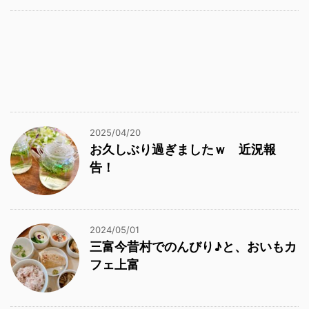
2025/04/20
お久しぶり過ぎましたｗ 近況報
告！
2024/05/01
三富今昔村でのんびり♪と、おいもカ
フェ上富