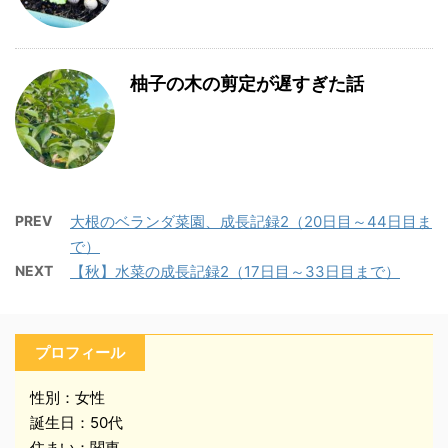
柚子の木の剪定が遅すぎた話
PREV
大根のベランダ菜園、成長記録2（20日目～44日目ま
で）
NEXT
【秋】水菜の成長記録2（17日目～33日目まで）
プロフィール
性別：女性
誕生日：50代
住まい：関東