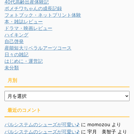
40代高齢出産体験記
ポメチワちゃんの成長記録
フォトブック・ネットプリント体験
本・雑誌レビュー
ドラマ・映画レビュー
ハイキング
自己啓発
産能短大リベラルアーツコース
日々の雑記
はじめに・運営記
未分類
月別
月
別
最近のコメント
パルシステムのシューズが可愛い♪
に
momozou
より
パルシステムのシューズが可愛い♪
に
宇月 美智子
より