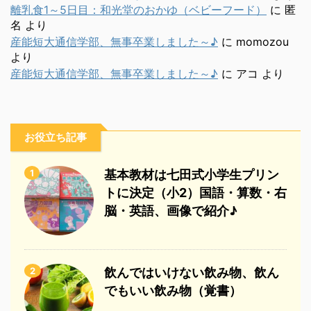
離乳食1～5日目：和光堂のおかゆ（ベビーフード）
に
匿
名
より
産能短大通信学部、無事卒業しました～♪
に
momozou
より
産能短大通信学部、無事卒業しました～♪
に
アコ
より
お役立ち記事
1
基本教材は七田式小学生プリン
トに決定（小2）国語・算数・右
脳・英語、画像で紹介♪
2
飲んではいけない飲み物、飲ん
でもいい飲み物（覚書）