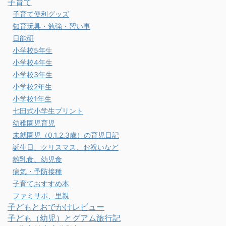
子育て
子育て便利グッズ
知育玩具・勉強・習い事
日能研
小学校5年生
小学校4年生
小学校3年生
小学校2年生
小学校1年生
七田式小学生プリント
幼稚園児育児
未就園児（0.1.2.3歳）の育児日記
誕生日、クリスマス、お祝いなど
離乳食、幼児食
病気・予防接種
子育ておすすめ本
ファミサポ、里親
子どもとおでかけレビュー
子ども（幼児）とグアム旅行記