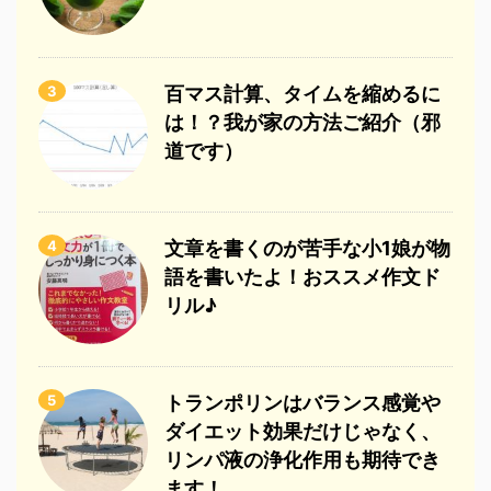
3
百マス計算、タイムを縮めるに
は！？我が家の方法ご紹介（邪
道です）
4
文章を書くのが苦手な小1娘が物
語を書いたよ！おススメ作文ド
リル♪
5
トランポリンはバランス感覚や
ダイエット効果だけじゃなく、
リンパ液の浄化作用も期待でき
ます！