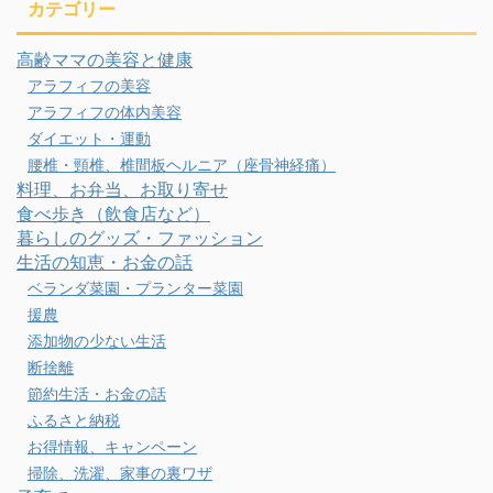
カテゴリー
高齢ママの美容と健康
アラフィフの美容
アラフィフの体内美容
ダイエット・運動
腰椎・頸椎、椎間板ヘルニア（座骨神経痛）
料理、お弁当、お取り寄せ
食べ歩き（飲食店など）
暮らしのグッズ・ファッション
生活の知恵・お金の話
ベランダ菜園・プランター菜園
援農
添加物の少ない生活
断捨離
節約生活・お金の話
ふるさと納税
お得情報、キャンペーン
掃除、洗濯、家事の裏ワザ