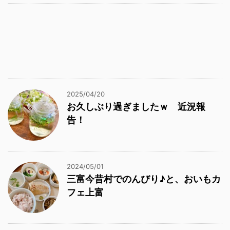
2025/04/20
お久しぶり過ぎましたｗ 近況報
告！
2024/05/01
三富今昔村でのんびり♪と、おいもカ
フェ上富