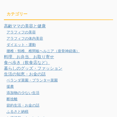
カテゴリー
高齢ママの美容と健康
アラフィフの美容
アラフィフの体内美容
ダイエット・運動
腰椎・頸椎、椎間板ヘルニア（座骨神経痛）
料理、お弁当、お取り寄せ
食べ歩き（飲食店など）
暮らしのグッズ・ファッション
生活の知恵・お金の話
ベランダ菜園・プランター菜園
援農
添加物の少ない生活
断捨離
節約生活・お金の話
ふるさと納税