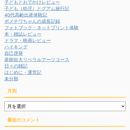
子どもとおでかけレビュー
子ども（幼児）とグアム旅行記
40代高齢出産体験記
ポメチワちゃんの成長記録
フォトブック・ネットプリント体験
本・雑誌レビュー
ドラマ・映画レビュー
ハイキング
自己啓発
産能短大リベラルアーツコース
日々の雑記
はじめに・運営記
未分類
月別
月
別
最近のコメント