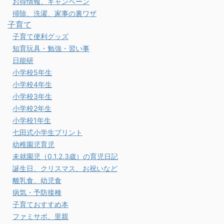
お得情報、キャンペーン
掃除、洗濯、家事の裏ワザ
子育て
子育て便利グッズ
知育玩具・勉強・習い事
日能研
小学校5年生
小学校4年生
小学校3年生
小学校2年生
小学校1年生
七田式小学生プリント
幼稚園児育児
未就園児（0.1.2.3歳）の育児日記
誕生日、クリスマス、お祝いなど
離乳食、幼児食
病気・予防接種
子育ておすすめ本
ファミサポ、里親