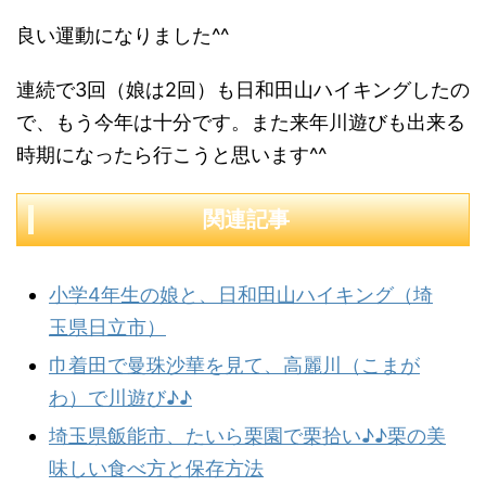
良い運動になりました^^
連続で3回（娘は2回）も日和田山ハイキングしたの
で、もう今年は十分です。また来年川遊びも出来る
時期になったら行こうと思います^^
関連記事
小学4年生の娘と、日和田山ハイキング（埼
玉県日立市）
巾着田で曼珠沙華を見て、高麗川（こまが
わ）で川遊び♪♪
埼玉県飯能市、たいら栗園で栗拾い♪♪栗の美
味しい食べ方と保存方法