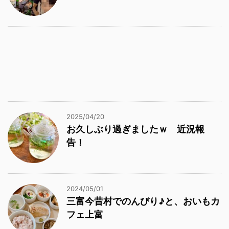
2025/04/20
お久しぶり過ぎましたｗ 近況報
告！
2024/05/01
三富今昔村でのんびり♪と、おいもカ
フェ上富