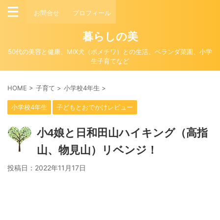
お問合せ
プロフィール
暮らしの美
50代の美容と健康、MIX犬（ポメチワ）との生活、ベランダ菜園、小学
生子育てなど
HOME
>
子育て
>
小学校4年生
>
小学校4年生
子どもとおでかけレビュー
小4娘と日和田山ハイキング（高指
山、物見山）リベンジ！
投稿日：
2022年11月17日