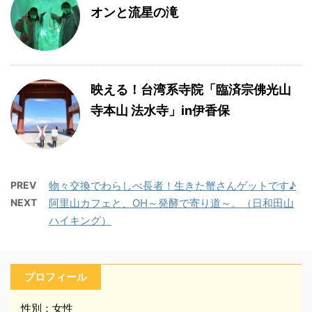
オンと流星の滝
映える！台湾系寺院「臨済宗佛光山
寺本山 法水寺」in伊香保
PREV
物々交換でわらしべ長者！生きた蟹さんゲットです♪
NEXT
阿里山カフェと、OH～発酵で寄り道～。（日和田山
ハイキング）
プロフィール
性別：女性