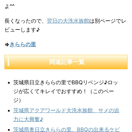
よ^^
長くなったので、
翌日の大洗水族館
は別ページでレ
ビューします♪
⇒
きららの里
関連記事一覧
茨城県日立きららの里でBBQリベンジ♪ロッ
ジが広くてキレイでおすすめ！（このペー
ジ）
茨城県アクアワールド大洗水族館、サメの迫
力に大興奮♪
茨城県奥日立きららの里、BBQの出来るケビ