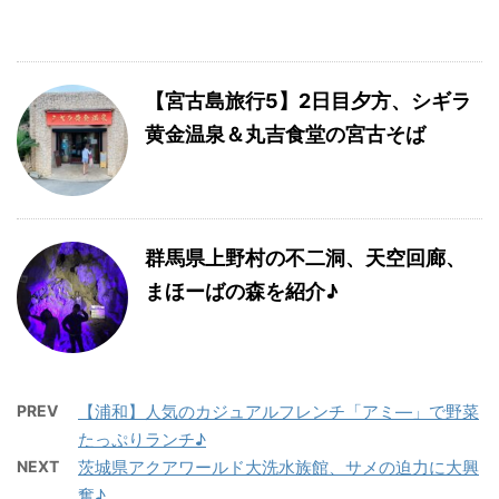
【宮古島旅行5】2日目夕方、シギラ
黄金温泉＆丸吉食堂の宮古そば
群馬県上野村の不二洞、天空回廊、
まほーばの森を紹介♪
PREV
【浦和】人気のカジュアルフレンチ「アミ―」で野菜
たっぷりランチ♪
NEXT
茨城県アクアワールド大洗水族館、サメの迫力に大興
奮♪