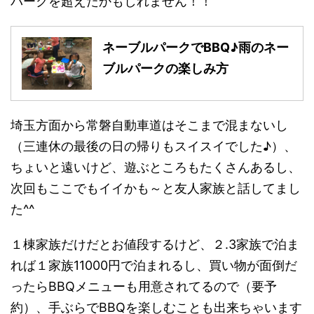
パークを超えたかもしれません！！
ネーブルパークでBBQ♪雨のネー
ブルパークの楽しみ方
埼玉方面から常磐自動車道はそこまで混まないし
（三連休の最後の日の帰りもスイスイでした♪）、
ちょいと遠いけど、遊ぶところもたくさんあるし、
次回もここでもイイかも～と友人家族と話してまし
た^^
１棟家族だけだとお値段するけど、２.3家族で泊ま
れば１家族11000円で泊まれるし、買い物が面倒だ
ったらBBQメニューも用意されてるので（要予
約）、手ぶらでBBQを楽しむことも出来ちゃいます