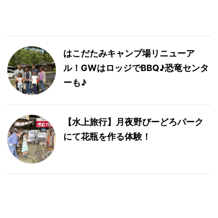
はこだたみキャンプ場リニューア
ル！GWはロッジでBBQ♪恐竜センタ
ーも♪
【水上旅行】月夜野びーどろパーク
にて花瓶を作る体験！