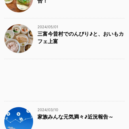
告！
2024/05/01
三富今昔村でのんびり♪と、おいもカ
フェ上富
2024/03/10
家族みんな元気満々♪近況報告～