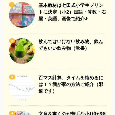
1
基本教材は七田式小学生プリン
トに決定（小2）国語・算数・右
脳・英語、画像で紹介♪
2
飲んではいけない飲み物、飲ん
でもいい飲み物（覚書）
3
百マス計算、タイムを縮めるに
は！？我が家の方法ご紹介（邪
道です）
4
文章を書くのが苦手な小1娘が物