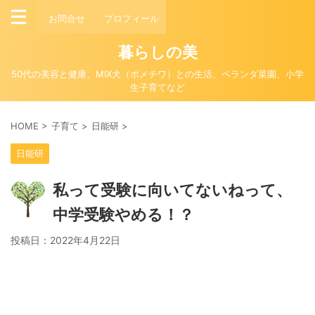
お問合せ
プロフィール
暮らしの美
50代の美容と健康、MIX犬（ポメチワ）との生活、ベランダ菜園、小学
生子育てなど
HOME
>
子育て
>
日能研
>
日能研
私って受験に向いてないねって、
中学受験やめる！？
投稿日：
2022年4月22日