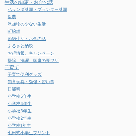
生活の知恵・お金の話
ベランダ菜園・プランター菜園
援農
添加物の少ない生活
断捨離
節約生活・お金の話
ふるさと納税
お得情報、キャンペーン
掃除、洗濯、家事の裏ワザ
子育て
子育て便利グッズ
知育玩具・勉強・習い事
日能研
小学校5年生
小学校4年生
小学校3年生
小学校2年生
小学校1年生
七田式小学生プリント