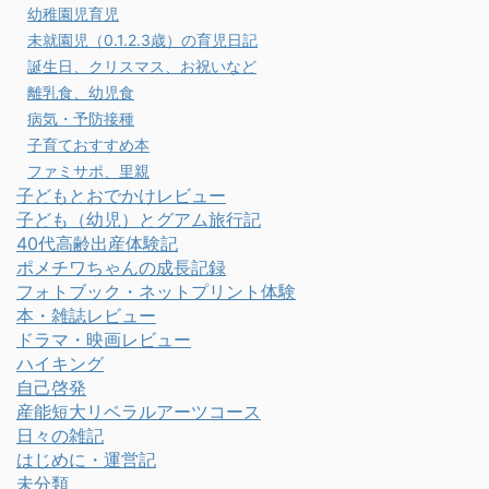
幼稚園児育児
未就園児（0.1.2.3歳）の育児日記
誕生日、クリスマス、お祝いなど
離乳食、幼児食
病気・予防接種
子育ておすすめ本
ファミサポ、里親
子どもとおでかけレビュー
子ども（幼児）とグアム旅行記
40代高齢出産体験記
ポメチワちゃんの成長記録
フォトブック・ネットプリント体験
本・雑誌レビュー
ドラマ・映画レビュー
ハイキング
自己啓発
産能短大リベラルアーツコース
日々の雑記
はじめに・運営記
未分類