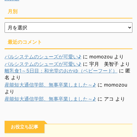
月別
月
別
最近のコメント
パルシステムのシューズが可愛い♪
に
momozou
より
パルシステムのシューズが可愛い♪
に
宇月 美智子
より
離乳食1～5日目：和光堂のおかゆ（ベビーフード）
に
匿
名
より
産能短大通信学部、無事卒業しました～♪
に
momozou
より
産能短大通信学部、無事卒業しました～♪
に
アコ
より
お役立ち記事