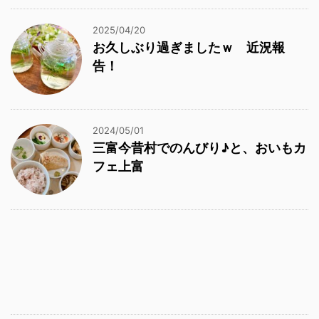
2025/04/20
お久しぶり過ぎましたｗ 近況報
告！
2024/05/01
三富今昔村でのんびり♪と、おいもカ
フェ上富