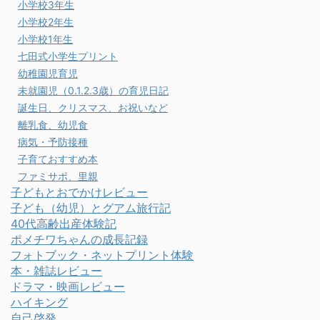
小学校3年生
小学校2年生
小学校1年生
七田式小学生プリント
幼稚園児育児
未就園児（0.1.2.3歳）の育児日記
誕生日、クリスマス、お祝いなど
離乳食、幼児食
病気・予防接種
子育ておすすめ本
ファミサポ、里親
子どもとおでかけレビュー
子ども（幼児）とグアム旅行記
40代高齢出産体験記
ポメチワちゃんの成長記録
フォトブック・ネットプリント体験
本・雑誌レビュー
ドラマ・映画レビュー
ハイキング
自己啓発