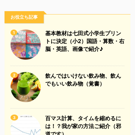
お役立ち記事
1
基本教材は七田式小学生プリン
トに決定（小2）国語・算数・右
脳・英語、画像で紹介♪
2
飲んではいけない飲み物、飲ん
でもいい飲み物（覚書）
3
百マス計算、タイムを縮めるに
は！？我が家の方法ご紹介（邪
道です）