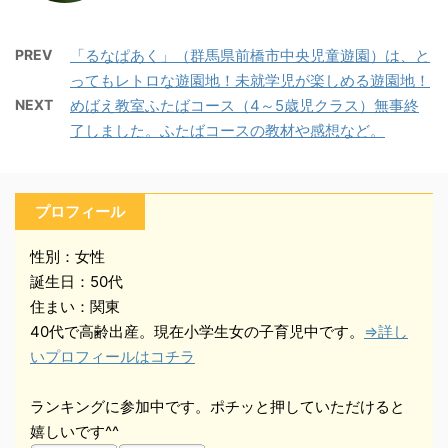
PREV
「るなぱあく」（群馬県前橋市中央児童遊園）は、と
ってもレトロな遊園地！未就学児が楽しめる遊園地！
NEXT
めばえ教室ふたばコース（4～5歳児クラス）無事終
了しました。ふたばコースの教材や感想など。
プロフィール
性別：女性
誕生日：50代
住まい：関東
40代で高齢出産。現在小学生女の子育児中です。
⇒詳し
いプロフィールはコチラ
ランキングに参加中です。ポチッと押していただけると
嬉しいです^^