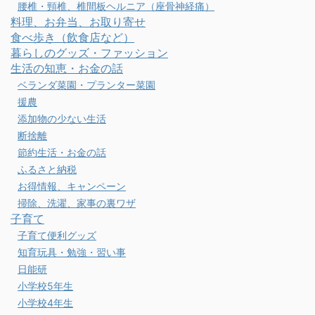
腰椎・頸椎、椎間板ヘルニア（座骨神経痛）
料理、お弁当、お取り寄せ
食べ歩き（飲食店など）
暮らしのグッズ・ファッション
生活の知恵・お金の話
ベランダ菜園・プランター菜園
援農
添加物の少ない生活
断捨離
節約生活・お金の話
ふるさと納税
お得情報、キャンペーン
掃除、洗濯、家事の裏ワザ
子育て
子育て便利グッズ
知育玩具・勉強・習い事
日能研
小学校5年生
小学校4年生