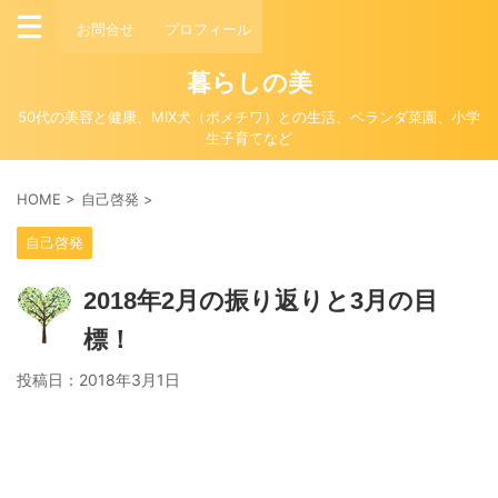
お問合せ
プロフィール
暮らしの美
50代の美容と健康、MIX犬（ポメチワ）との生活、ベランダ菜園、小学
生子育てなど
HOME
>
自己啓発
>
自己啓発
2018年2月の振り返りと3月の目
標！
投稿日：
2018年3月1日