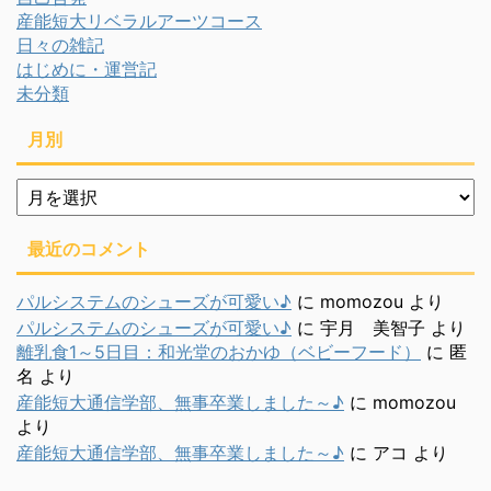
産能短大リベラルアーツコース
日々の雑記
はじめに・運営記
未分類
月別
月
別
最近のコメント
パルシステムのシューズが可愛い♪
に
momozou
より
パルシステムのシューズが可愛い♪
に
宇月 美智子
より
離乳食1～5日目：和光堂のおかゆ（ベビーフード）
に
匿
名
より
産能短大通信学部、無事卒業しました～♪
に
momozou
より
産能短大通信学部、無事卒業しました～♪
に
アコ
より