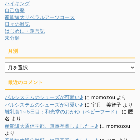
ハイキング
自己啓発
産能短大リベラルアーツコース
日々の雑記
はじめに・運営記
未分類
月別
月
別
最近のコメント
パルシステムのシューズが可愛い♪
に
momozou
より
パルシステムのシューズが可愛い♪
に
宇月 美智子
より
離乳食1～5日目：和光堂のおかゆ（ベビーフード）
に
匿
名
より
産能短大通信学部、無事卒業しました～♪
に
momozou
より