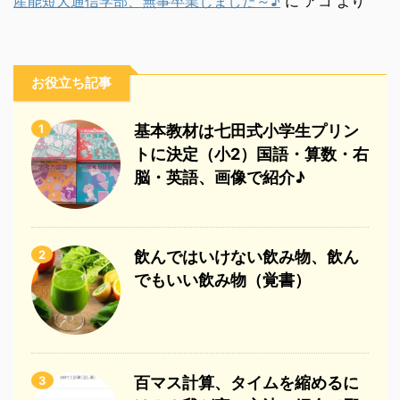
産能短大通信学部、無事卒業しました～♪
に
アコ
より
お役立ち記事
1
基本教材は七田式小学生プリン
トに決定（小2）国語・算数・右
脳・英語、画像で紹介♪
2
飲んではいけない飲み物、飲ん
でもいい飲み物（覚書）
3
百マス計算、タイムを縮めるに