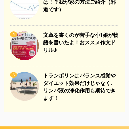
は！？我が家の方法ご紹介（邪
道です）
4
文章を書くのが苦手な小1娘が物
語を書いたよ！おススメ作文ド
リル♪
5
トランポリンはバランス感覚や
ダイエット効果だけじゃなく、
リンパ液の浄化作用も期待でき
ます！