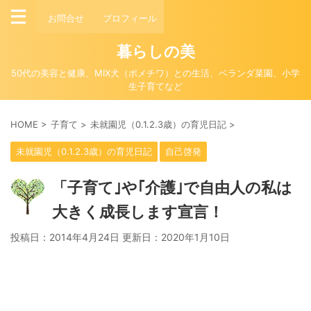
お問合せ
プロフィール
暮らしの美
50代の美容と健康、MIX犬（ポメチワ）との生活、ベランダ菜園、小学
生子育てなど
HOME
>
子育て
>
未就園児（0.1.2.3歳）の育児日記
>
未就園児（0.1.2.3歳）の育児日記
自己啓発
「子育て｣や｢介護｣で自由人の私は
大きく成長します宣言！
投稿日：2014年4月24日 更新日：
2020年1月10日