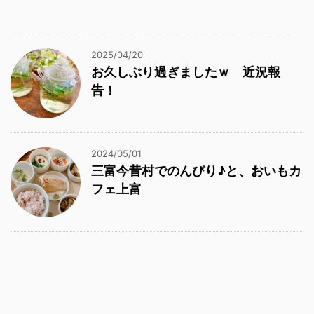
2025/04/20
お久しぶり過ぎましたｗ 近況報
告！
2024/05/01
三富今昔村でのんびり♪と、おいもカ
フェ上富