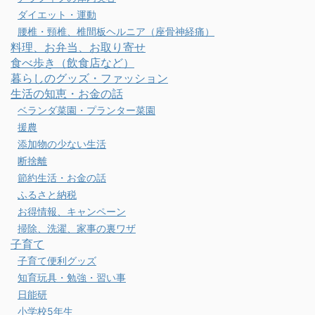
ダイエット・運動
腰椎・頸椎、椎間板ヘルニア（座骨神経痛）
料理、お弁当、お取り寄せ
食べ歩き（飲食店など）
暮らしのグッズ・ファッション
生活の知恵・お金の話
ベランダ菜園・プランター菜園
援農
添加物の少ない生活
断捨離
節約生活・お金の話
ふるさと納税
お得情報、キャンペーン
掃除、洗濯、家事の裏ワザ
子育て
子育て便利グッズ
知育玩具・勉強・習い事
日能研
小学校5年生