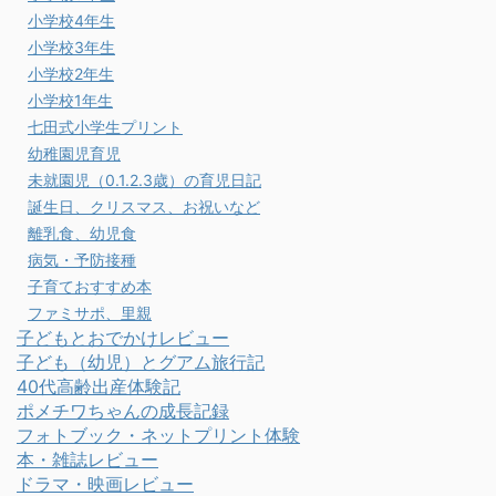
小学校4年生
小学校3年生
小学校2年生
小学校1年生
七田式小学生プリント
幼稚園児育児
未就園児（0.1.2.3歳）の育児日記
誕生日、クリスマス、お祝いなど
離乳食、幼児食
病気・予防接種
子育ておすすめ本
ファミサポ、里親
子どもとおでかけレビュー
子ども（幼児）とグアム旅行記
40代高齢出産体験記
ポメチワちゃんの成長記録
フォトブック・ネットプリント体験
本・雑誌レビュー
ドラマ・映画レビュー