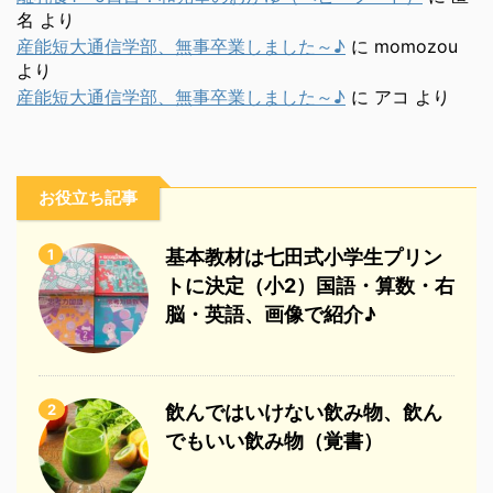
名
より
産能短大通信学部、無事卒業しました～♪
に
momozou
より
産能短大通信学部、無事卒業しました～♪
に
アコ
より
お役立ち記事
1
基本教材は七田式小学生プリン
トに決定（小2）国語・算数・右
脳・英語、画像で紹介♪
2
飲んではいけない飲み物、飲ん
でもいい飲み物（覚書）