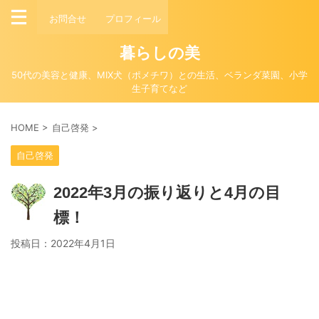
お問合せ
プロフィール
暮らしの美
50代の美容と健康、MIX犬（ポメチワ）との生活、ベランダ菜園、小学
生子育てなど
HOME
>
自己啓発
>
自己啓発
2022年3月の振り返りと4月の目
標！
投稿日：
2022年4月1日