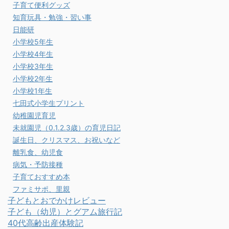
子育て便利グッズ
知育玩具・勉強・習い事
日能研
小学校5年生
小学校4年生
小学校3年生
小学校2年生
小学校1年生
七田式小学生プリント
幼稚園児育児
未就園児（0.1.2.3歳）の育児日記
誕生日、クリスマス、お祝いなど
離乳食、幼児食
病気・予防接種
子育ておすすめ本
ファミサポ、里親
子どもとおでかけレビュー
子ども（幼児）とグアム旅行記
40代高齢出産体験記