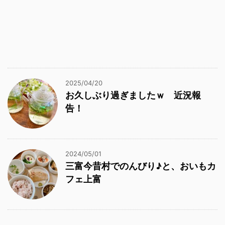
2025/04/20
お久しぶり過ぎましたｗ 近況報
告！
2024/05/01
三富今昔村でのんびり♪と、おいもカ
フェ上富