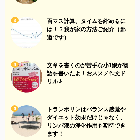
3
百マス計算、タイムを縮めるに
は！？我が家の方法ご紹介（邪
道です）
4
文章を書くのが苦手な小1娘が物
語を書いたよ！おススメ作文ド
リル♪
5
トランポリンはバランス感覚や
ダイエット効果だけじゃなく、
リンパ液の浄化作用も期待でき
ます！