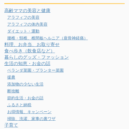
高齢ママの美容と健康
アラフィフの美容
アラフィフの体内美容
ダイエット・運動
腰椎・頸椎、椎間板ヘルニア（座骨神経痛）
料理、お弁当、お取り寄せ
食べ歩き（飲食店など）
暮らしのグッズ・ファッション
生活の知恵・お金の話
ベランダ菜園・プランター菜園
援農
添加物の少ない生活
断捨離
節約生活・お金の話
ふるさと納税
お得情報、キャンペーン
掃除、洗濯、家事の裏ワザ
子育て