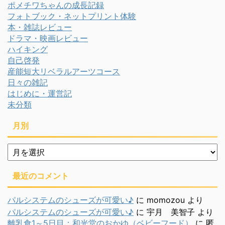
ポメチワちゃんの成長記録
フォトブック・ネットプリント体験
本・雑誌レビュー
ドラマ・映画レビュー
ハイキング
自己啓発
産能短大リベラルアーツコース
日々の雑記
はじめに・運営記
未分類
月別
月
別
最近のコメント
パルシステムのシューズが可愛い♪
に
momozou
より
パルシステムのシューズが可愛い♪
に
宇月 美智子
より
離乳食1～5日目：和光堂のおかゆ（ベビーフード）
に
匿