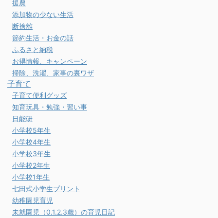
援農
添加物の少ない生活
断捨離
節約生活・お金の話
ふるさと納税
お得情報、キャンペーン
掃除、洗濯、家事の裏ワザ
子育て
子育て便利グッズ
知育玩具・勉強・習い事
日能研
小学校5年生
小学校4年生
小学校3年生
小学校2年生
小学校1年生
七田式小学生プリント
幼稚園児育児
未就園児（0.1.2.3歳）の育児日記