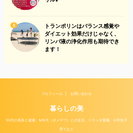
5
トランポリンはバランス感覚や
ダイエット効果だけじゃなく、
リンパ液の浄化作用も期待でき
ます！
プロフィール
お問い合わせ
暮らしの美
50代の美容と健康、MIX犬（ポメチワ）との生活、ベランダ菜園、小学生子
育てなど