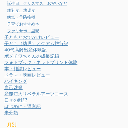
誕生日、クリスマス、お祝いなど
離乳食、幼児食
病気・予防接種
子育ておすすめ本
ファミサポ、里親
子どもとおでかけレビュー
子ども（幼児）とグアム旅行記
40代高齢出産体験記
ポメチワちゃんの成長記録
フォトブック・ネットプリント体験
本・雑誌レビュー
ドラマ・映画レビュー
ハイキング
自己啓発
産能短大リベラルアーツコース
日々の雑記
はじめに・運営記
未分類
月別