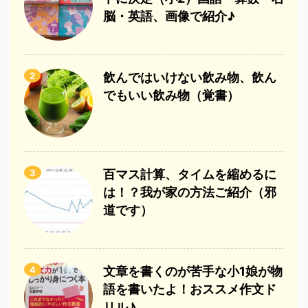
脳・英語、画像で紹介♪
2
飲んではいけない飲み物、飲ん
でもいい飲み物（覚書）
3
百マス計算、タイムを縮めるに
は！？我が家の方法ご紹介（邪
道です）
4
文章を書くのが苦手な小1娘が物
語を書いたよ！おススメ作文ド
リル♪