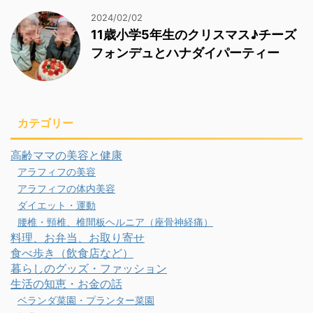
2024/02/02
11歳小学5年生のクリスマス♪チーズ
フォンデュとハナダイパーティー
カテゴリー
高齢ママの美容と健康
アラフィフの美容
アラフィフの体内美容
ダイエット・運動
腰椎・頸椎、椎間板ヘルニア（座骨神経痛）
料理、お弁当、お取り寄せ
食べ歩き（飲食店など）
暮らしのグッズ・ファッション
生活の知恵・お金の話
ベランダ菜園・プランター菜園