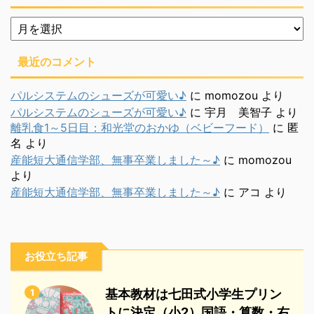
月
別
最近のコメント
パルシステムのシューズが可愛い♪
に
momozou
より
パルシステムのシューズが可愛い♪
に
宇月 美智子
より
離乳食1～5日目：和光堂のおかゆ（ベビーフード）
に
匿
名
より
産能短大通信学部、無事卒業しました～♪
に
momozou
より
産能短大通信学部、無事卒業しました～♪
に
アコ
より
お役立ち記事
1
基本教材は七田式小学生プリン
トに決定（小2）国語・算数・右