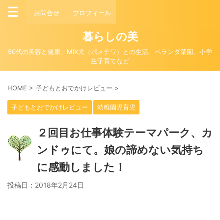
お問合せ
プロフィール
暮らしの美
50代の美容と健康、MIX犬（ポメチワ）との生活、ベランダ菜園、小学
生子育てなど
HOME
>
子どもとおでかけレビュー
>
子どもとおでかけレビュー
幼稚園児育児
２回目お仕事体験テーマパーク、カ
ンドゥにて。娘の諦めない気持ち
に感動しました！
投稿日：
2018年2月24日