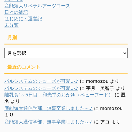
産能短大リベラルアーツコース
日々の雑記
はじめに・運営記
未分類
月別
月
別
最近のコメント
パルシステムのシューズが可愛い♪
に
momozou
より
パルシステムのシューズが可愛い♪
に
宇月 美智子
より
離乳食1～5日目：和光堂のおかゆ（ベビーフード）
に
匿
名
より
産能短大通信学部、無事卒業しました～♪
に
momozou
より
産能短大通信学部、無事卒業しました～♪
に
アコ
より