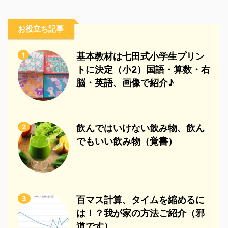
お役立ち記事
1
基本教材は七田式小学生プリン
トに決定（小2）国語・算数・右
脳・英語、画像で紹介♪
2
飲んではいけない飲み物、飲ん
でもいい飲み物（覚書）
3
百マス計算、タイムを縮めるに
は！？我が家の方法ご紹介（邪
道です）