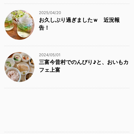
2025/04/20
お久しぶり過ぎましたｗ 近況報
告！
2024/05/01
三富今昔村でのんびり♪と、おいもカ
フェ上富