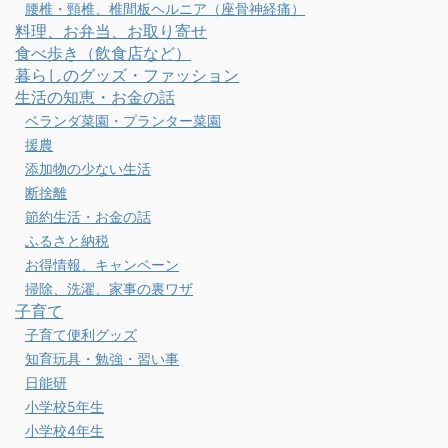
腰椎・頸椎、椎間板ヘルニア（座骨神経痛）
料理、お弁当、お取り寄せ
食べ歩き（飲食店など）
暮らしのグッズ・ファッション
生活の知恵・お金の話
ベランダ菜園・プランター菜園
援農
添加物の少ない生活
断捨離
節約生活・お金の話
ふるさと納税
お得情報、キャンペーン
掃除、洗濯、家事の裏ワザ
子育て
子育て便利グッズ
知育玩具・勉強・習い事
日能研
小学校5年生
小学校4年生