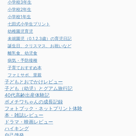
小学校3年生
小学校2年生
小学校1年生
七田式小学生プリント
幼稚園児育児
未就園児（0.1.2.3歳）の育児日記
誕生日、クリスマス、お祝いなど
離乳食、幼児食
病気・予防接種
子育ておすすめ本
ファミサポ、里親
子どもとおでかけレビュー
子ども（幼児）とグアム旅行記
40代高齢出産体験記
ポメチワちゃんの成長記録
フォトブック・ネットプリント体験
本・雑誌レビュー
ドラマ・映画レビュー
ハイキング
自己啓発