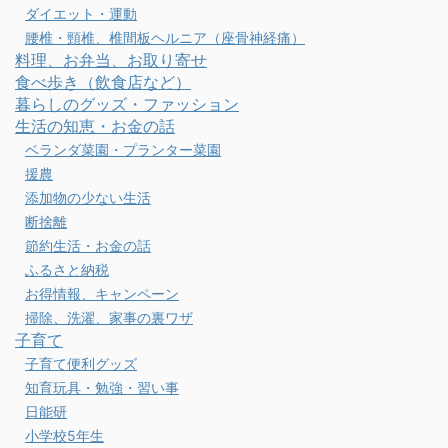
ダイエット・運動
腰椎・頸椎、椎間板ヘルニア（座骨神経痛）
料理、お弁当、お取り寄せ
食べ歩き（飲食店など）
暮らしのグッズ・ファッション
生活の知恵・お金の話
ベランダ菜園・プランター菜園
援農
添加物の少ない生活
断捨離
節約生活・お金の話
ふるさと納税
お得情報、キャンペーン
掃除、洗濯、家事の裏ワザ
子育て
子育て便利グッズ
知育玩具・勉強・習い事
日能研
小学校5年生