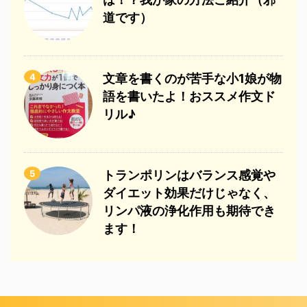
道です）
4
文章を書くのが苦手な小1娘が物
語を書いたよ！おススメ作文ド
リル♪
5
トランポリンはバランス感覚や
ダイエット効果だけじゃなく、
リンパ液の浄化作用も期待でき
ます！