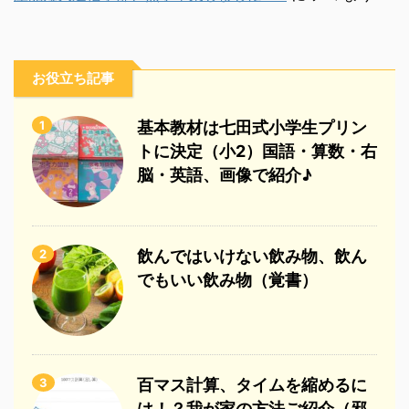
お役立ち記事
1
基本教材は七田式小学生プリン
トに決定（小2）国語・算数・右
脳・英語、画像で紹介♪
2
飲んではいけない飲み物、飲ん
でもいい飲み物（覚書）
3
百マス計算、タイムを縮めるに
は！？我が家の方法ご紹介（邪