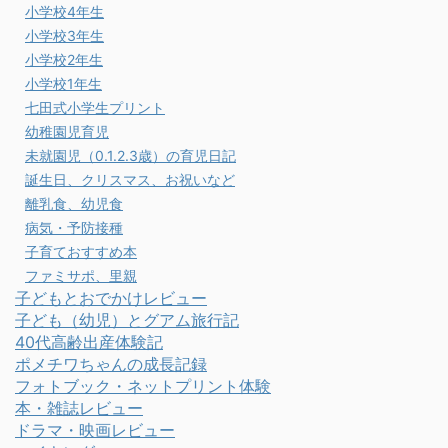
小学校4年生
小学校3年生
小学校2年生
小学校1年生
七田式小学生プリント
幼稚園児育児
未就園児（0.1.2.3歳）の育児日記
誕生日、クリスマス、お祝いなど
離乳食、幼児食
病気・予防接種
子育ておすすめ本
ファミサポ、里親
子どもとおでかけレビュー
子ども（幼児）とグアム旅行記
40代高齢出産体験記
ポメチワちゃんの成長記録
フォトブック・ネットプリント体験
本・雑誌レビュー
ドラマ・映画レビュー