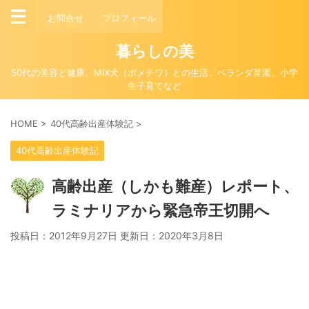
お問合せ
プロフィール
暮らしの美
50代の美容と健康、MIX犬（ポメチワ）との生活、ベランダ菜園、小学
生子育てなど
HOME
>
40代高齢出産体験記
>
40代高齢出産体験記
高齢出産（しかも難産）レポート、
ラミナリアから緊急帝王切開へ
投稿日：2012年9月27日 更新日：
2020年3月8日