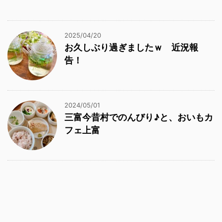
2025/04/20
お久しぶり過ぎましたｗ 近況報
告！
2024/05/01
三富今昔村でのんびり♪と、おいもカ
フェ上富