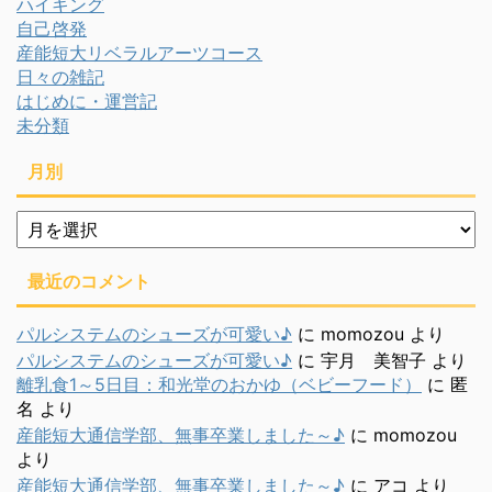
ハイキング
自己啓発
産能短大リベラルアーツコース
日々の雑記
はじめに・運営記
未分類
月別
月
別
最近のコメント
パルシステムのシューズが可愛い♪
に
momozou
より
パルシステムのシューズが可愛い♪
に
宇月 美智子
より
離乳食1～5日目：和光堂のおかゆ（ベビーフード）
に
匿
名
より
産能短大通信学部、無事卒業しました～♪
に
momozou
より
産能短大通信学部、無事卒業しました～♪
に
アコ
より