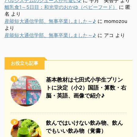
パルシステムのシューズが可愛い♪
に
宇月 美智子
より
離乳食1～5日目：和光堂のおかゆ（ベビーフード）
に
匿
名
より
産能短大通信学部、無事卒業しました～♪
に
momozou
より
産能短大通信学部、無事卒業しました～♪
に
アコ
より
お役立ち記事
1
基本教材は七田式小学生プリン
トに決定（小2）国語・算数・右
脳・英語、画像で紹介♪
2
飲んではいけない飲み物、飲ん
でもいい飲み物（覚書）