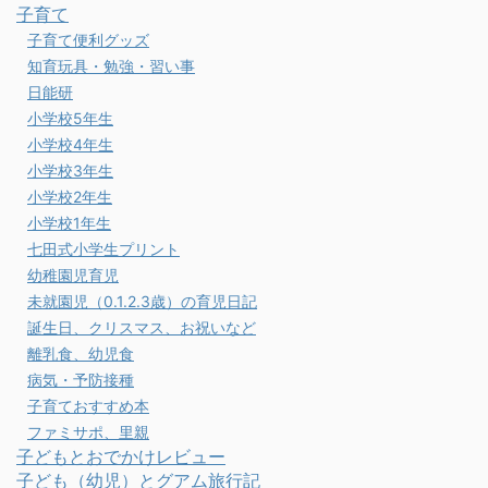
子育て
子育て便利グッズ
知育玩具・勉強・習い事
日能研
小学校5年生
小学校4年生
小学校3年生
小学校2年生
小学校1年生
七田式小学生プリント
幼稚園児育児
未就園児（0.1.2.3歳）の育児日記
誕生日、クリスマス、お祝いなど
離乳食、幼児食
病気・予防接種
子育ておすすめ本
ファミサポ、里親
子どもとおでかけレビュー
子ども（幼児）とグアム旅行記