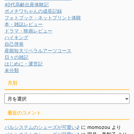
40代高齢出産体験記
ポメチワちゃんの成長記録
フォトブック・ネットプリント体験
本・雑誌レビュー
ドラマ・映画レビュー
ハイキング
自己啓発
産能短大リベラルアーツコース
日々の雑記
はじめに・運営記
未分類
月別
月
別
最近のコメント
パルシステムのシューズが可愛い♪
に
momozou
より