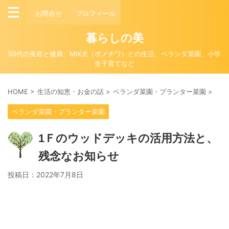
お問合せ
プロフィール
暮らしの美
50代の美容と健康、MIX犬（ポメチワ）との生活、ベランダ菜園、小学
生子育てなど
HOME
>
生活の知恵・お金の話
>
ベランダ菜園・プランター菜園
>
ベランダ菜園・プランター菜園
1Ｆのウッドデッキの活用方法と、
残念なお知らせ
投稿日：
2022年7月8日