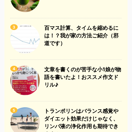
3
百マス計算、タイムを縮めるに
は！？我が家の方法ご紹介（邪
道です）
4
文章を書くのが苦手な小1娘が物
語を書いたよ！おススメ作文ド
リル♪
5
トランポリンはバランス感覚や
ダイエット効果だけじゃなく、
リンパ液の浄化作用も期待でき