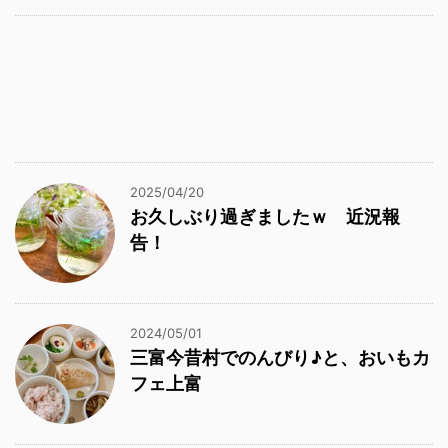
2025/04/20
お久しぶり過ぎましたｗ 近況報
告！
2024/05/01
三富今昔村でのんびり♪と、おいもカ
フェ上富