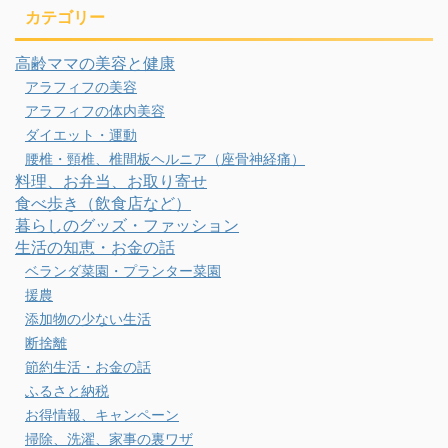
カテゴリー
高齢ママの美容と健康
アラフィフの美容
アラフィフの体内美容
ダイエット・運動
腰椎・頸椎、椎間板ヘルニア（座骨神経痛）
料理、お弁当、お取り寄せ
食べ歩き（飲食店など）
暮らしのグッズ・ファッション
生活の知恵・お金の話
ベランダ菜園・プランター菜園
援農
添加物の少ない生活
断捨離
節約生活・お金の話
ふるさと納税
お得情報、キャンペーン
掃除、洗濯、家事の裏ワザ