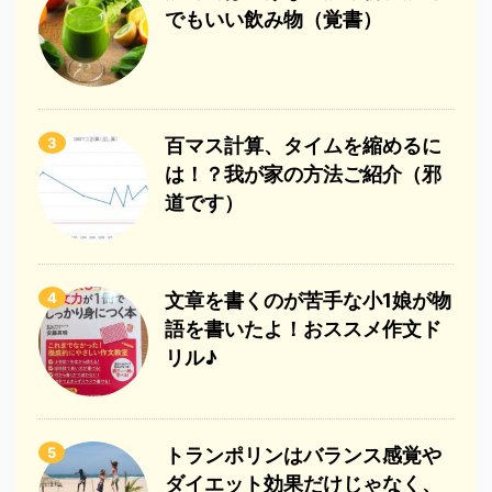
でもいい飲み物（覚書）
3
百マス計算、タイムを縮めるに
は！？我が家の方法ご紹介（邪
道です）
4
文章を書くのが苦手な小1娘が物
語を書いたよ！おススメ作文ド
リル♪
5
トランポリンはバランス感覚や
ダイエット効果だけじゃなく、