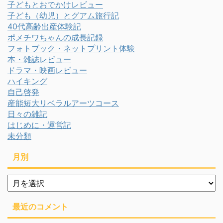
子どもとおでかけレビュー
子ども（幼児）とグアム旅行記
40代高齢出産体験記
ポメチワちゃんの成長記録
フォトブック・ネットプリント体験
本・雑誌レビュー
ドラマ・映画レビュー
ハイキング
自己啓発
産能短大リベラルアーツコース
日々の雑記
はじめに・運営記
未分類
月別
月
別
最近のコメント