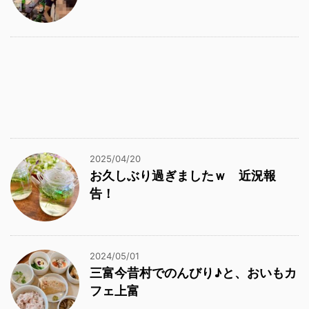
2025/04/20
お久しぶり過ぎましたｗ 近況報
告！
2024/05/01
三富今昔村でのんびり♪と、おいもカ
フェ上富