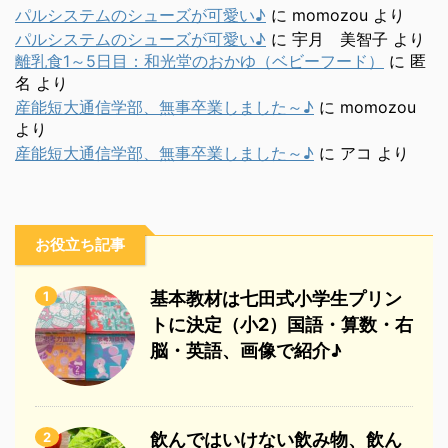
パルシステムのシューズが可愛い♪
に
momozou
より
パルシステムのシューズが可愛い♪
に
宇月 美智子
より
離乳食1～5日目：和光堂のおかゆ（ベビーフード）
に
匿
名
より
産能短大通信学部、無事卒業しました～♪
に
momozou
より
産能短大通信学部、無事卒業しました～♪
に
アコ
より
お役立ち記事
1
基本教材は七田式小学生プリン
トに決定（小2）国語・算数・右
脳・英語、画像で紹介♪
2
飲んではいけない飲み物、飲ん