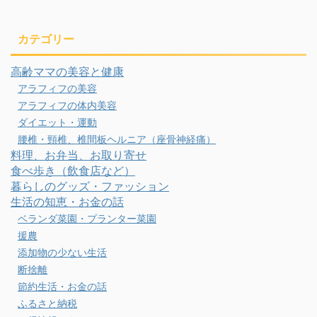
カテゴリー
高齢ママの美容と健康
アラフィフの美容
アラフィフの体内美容
ダイエット・運動
腰椎・頸椎、椎間板ヘルニア（座骨神経痛）
料理、お弁当、お取り寄せ
食べ歩き（飲食店など）
暮らしのグッズ・ファッション
生活の知恵・お金の話
ベランダ菜園・プランター菜園
援農
添加物の少ない生活
断捨離
節約生活・お金の話
ふるさと納税