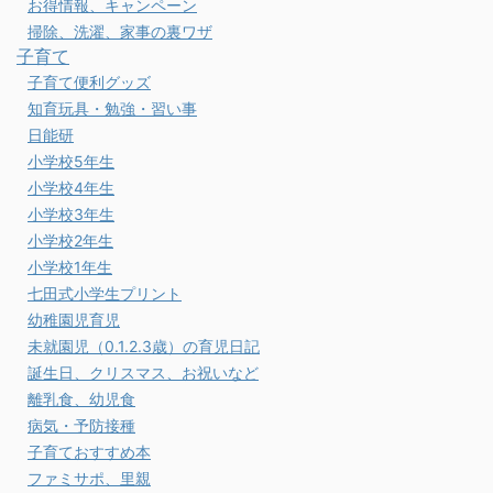
お得情報、キャンペーン
掃除、洗濯、家事の裏ワザ
子育て
子育て便利グッズ
知育玩具・勉強・習い事
日能研
小学校5年生
小学校4年生
小学校3年生
小学校2年生
小学校1年生
七田式小学生プリント
幼稚園児育児
未就園児（0.1.2.3歳）の育児日記
誕生日、クリスマス、お祝いなど
離乳食、幼児食
病気・予防接種
子育ておすすめ本
ファミサポ、里親