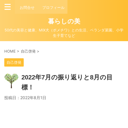
お問合せ
プロフィール
暮らしの美
50代の美容と健康、MIX犬（ポメチワ）との生活、ベランダ菜園、小学
生子育てなど
HOME
>
自己啓発
>
自己啓発
2022年7月の振り返りと8月の目
標！
投稿日：
2022年8月1日