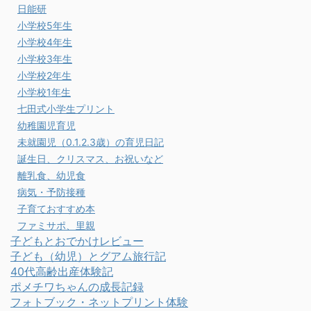
日能研
小学校5年生
小学校4年生
小学校3年生
小学校2年生
小学校1年生
七田式小学生プリント
幼稚園児育児
未就園児（0.1.2.3歳）の育児日記
誕生日、クリスマス、お祝いなど
離乳食、幼児食
病気・予防接種
子育ておすすめ本
ファミサポ、里親
子どもとおでかけレビュー
子ども（幼児）とグアム旅行記
40代高齢出産体験記
ポメチワちゃんの成長記録
フォトブック・ネットプリント体験