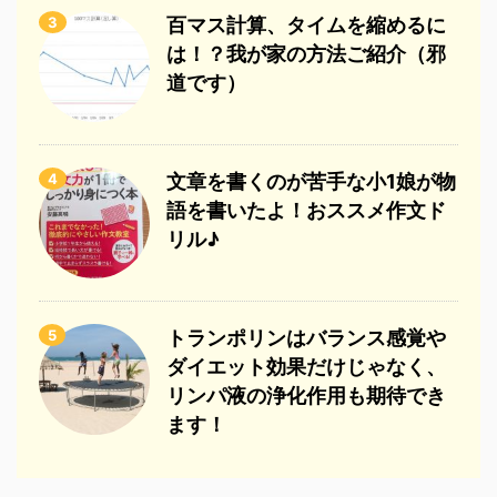
3
百マス計算、タイムを縮めるに
は！？我が家の方法ご紹介（邪
道です）
4
文章を書くのが苦手な小1娘が物
語を書いたよ！おススメ作文ド
リル♪
5
トランポリンはバランス感覚や
ダイエット効果だけじゃなく、
リンパ液の浄化作用も期待でき
ます！