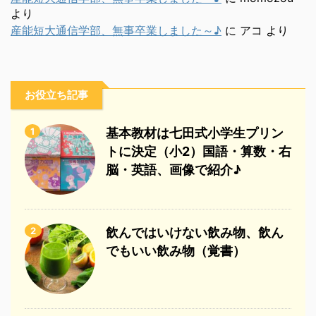
より
産能短大通信学部、無事卒業しました～♪
に
アコ
より
お役立ち記事
1
基本教材は七田式小学生プリン
トに決定（小2）国語・算数・右
脳・英語、画像で紹介♪
2
飲んではいけない飲み物、飲ん
でもいい飲み物（覚書）