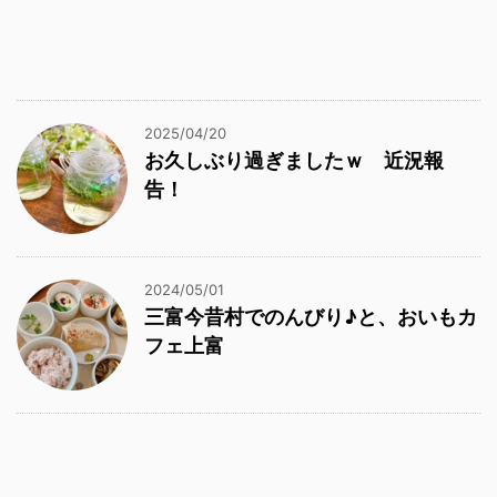
2025/04/20
お久しぶり過ぎましたｗ 近況報
告！
2024/05/01
三富今昔村でのんびり♪と、おいもカ
フェ上富