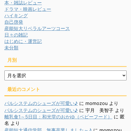
本・雑誌レビュー
ドラマ・映画レビュー
ハイキング
自己啓発
産能短大リベラルアーツコース
日々の雑記
はじめに・運営記
未分類
月別
月
別
最近のコメント
パルシステムのシューズが可愛い♪
に
momozou
より
パルシステムのシューズが可愛い♪
に
宇月 美智子
より
離乳食1～5日目：和光堂のおかゆ（ベビーフード）
に
匿
名
より
産能短大通信学部、無事卒業しました～♪
に
momozou