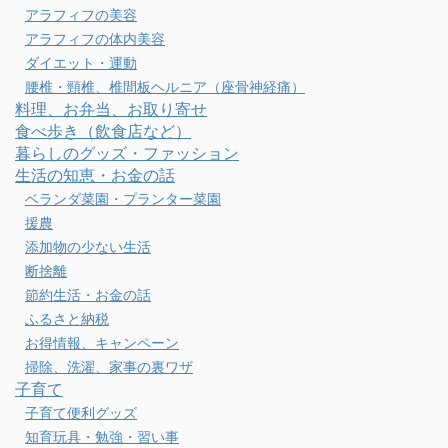
アラフィフの美容
アラフィフの体内美容
ダイエット・運動
腰椎・頸椎、椎間板ヘルニア（座骨神経痛）
料理、お弁当、お取り寄せ
食べ歩き（飲食店など）
暮らしのグッズ・ファッション
生活の知恵・お金の話
ベランダ菜園・プランター菜園
援農
添加物の少ない生活
断捨離
節約生活・お金の話
ふるさと納税
お得情報、キャンペーン
掃除、洗濯、家事の裏ワザ
子育て
子育て便利グッズ
知育玩具・勉強・習い事