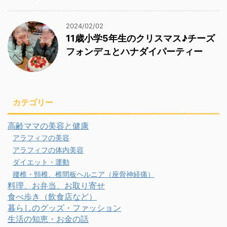
2024/02/02
11歳小学5年生のクリスマス♪チーズ
フォンデュとハナダイパーティー
カテゴリー
高齢ママの美容と健康
アラフィフの美容
アラフィフの体内美容
ダイエット・運動
腰椎・頸椎、椎間板ヘルニア（座骨神経痛）
料理、お弁当、お取り寄せ
食べ歩き（飲食店など）
暮らしのグッズ・ファッション
生活の知恵・お金の話