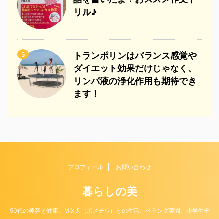
リル♪
5
トランポリンはバランス感覚や
ダイエット効果だけじゃなく、
リンパ液の浄化作用も期待でき
ます！
プロフィール
お問い合わせ
暮らしの美
50代の美容と健康、MIX犬（ポメチワ）との生活、ベランダ菜園、小学生子