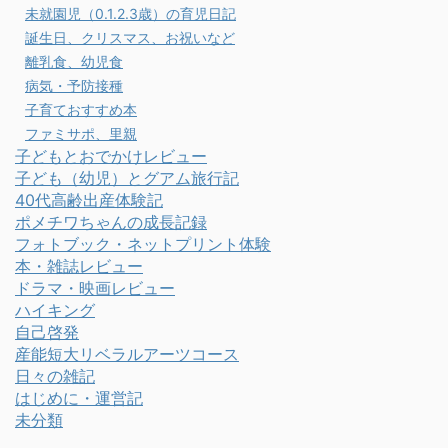
未就園児（0.1.2.3歳）の育児日記
誕生日、クリスマス、お祝いなど
離乳食、幼児食
病気・予防接種
子育ておすすめ本
ファミサポ、里親
子どもとおでかけレビュー
子ども（幼児）とグアム旅行記
40代高齢出産体験記
ポメチワちゃんの成長記録
フォトブック・ネットプリント体験
本・雑誌レビュー
ドラマ・映画レビュー
ハイキング
自己啓発
産能短大リベラルアーツコース
日々の雑記
はじめに・運営記
未分類