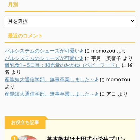
月別
月
別
最近のコメント
パルシステムのシューズが可愛い♪
に
momozou
より
パルシステムのシューズが可愛い♪
に
宇月 美智子
より
離乳食1～5日目：和光堂のおかゆ（ベビーフード）
に
匿
名
より
産能短大通信学部、無事卒業しました～♪
に
momozou
より
産能短大通信学部、無事卒業しました～♪
に
アコ
より
お役立ち記事
1
基本教材は七田式小学生プリン