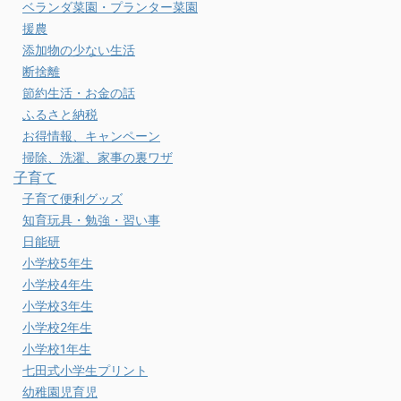
ベランダ菜園・プランター菜園
援農
添加物の少ない生活
断捨離
節約生活・お金の話
ふるさと納税
お得情報、キャンペーン
掃除、洗濯、家事の裏ワザ
子育て
子育て便利グッズ
知育玩具・勉強・習い事
日能研
小学校5年生
小学校4年生
小学校3年生
小学校2年生
小学校1年生
七田式小学生プリント
幼稚園児育児