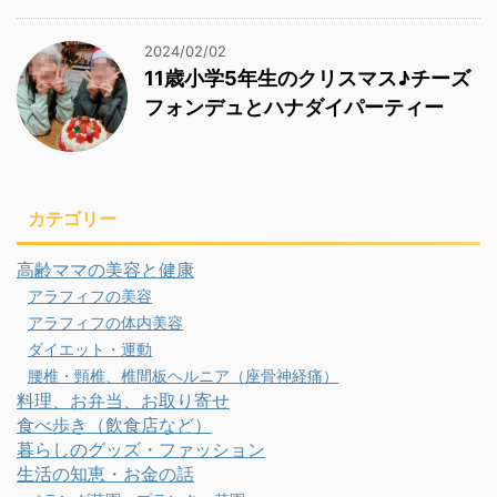
2024/02/02
11歳小学5年生のクリスマス♪チーズ
フォンデュとハナダイパーティー
カテゴリー
高齢ママの美容と健康
アラフィフの美容
アラフィフの体内美容
ダイエット・運動
腰椎・頸椎、椎間板ヘルニア（座骨神経痛）
料理、お弁当、お取り寄せ
食べ歩き（飲食店など）
暮らしのグッズ・ファッション
生活の知恵・お金の話