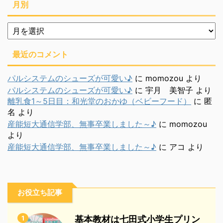
月別
月
別
最近のコメント
パルシステムのシューズが可愛い♪
に
momozou
より
パルシステムのシューズが可愛い♪
に
宇月 美智子
より
離乳食1～5日目：和光堂のおかゆ（ベビーフード）
に
匿
名
より
産能短大通信学部、無事卒業しました～♪
に
momozou
より
産能短大通信学部、無事卒業しました～♪
に
アコ
より
お役立ち記事
1
基本教材は七田式小学生プリン