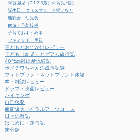
未就園児（0.1.2.3歳）の育児日記
誕生日、クリスマス、お祝いなど
離乳食、幼児食
病気・予防接種
子育ておすすめ本
ファミサポ、里親
子どもとおでかけレビュー
子ども（幼児）とグアム旅行記
40代高齢出産体験記
ポメチワちゃんの成長記録
フォトブック・ネットプリント体験
本・雑誌レビュー
ドラマ・映画レビュー
ハイキング
自己啓発
産能短大リベラルアーツコース
日々の雑記
はじめに・運営記
未分類