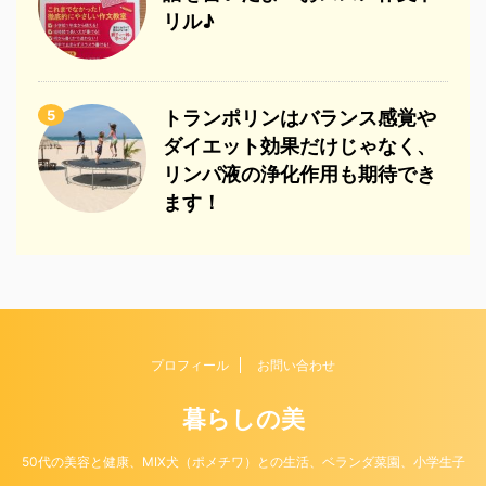
リル♪
5
トランポリンはバランス感覚や
ダイエット効果だけじゃなく、
リンパ液の浄化作用も期待でき
ます！
プロフィール
お問い合わせ
暮らしの美
50代の美容と健康、MIX犬（ポメチワ）との生活、ベランダ菜園、小学生子