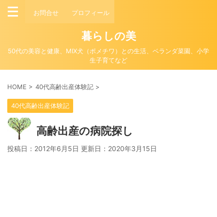
お問合せ
プロフィール
暮らしの美
50代の美容と健康、MIX犬（ポメチワ）との生活、ベランダ菜園、小学
生子育てなど
HOME
>
40代高齢出産体験記
>
40代高齢出産体験記
高齢出産の病院探し
投稿日：2012年6月5日 更新日：
2020年3月15日