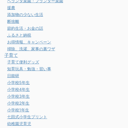
ベランダ菜園・プランター菜園
援農
添加物の少ない生活
断捨離
節約生活・お金の話
ふるさと納税
お得情報、キャンペーン
掃除、洗濯、家事の裏ワザ
子育て
子育て便利グッズ
知育玩具・勉強・習い事
日能研
小学校5年生
小学校4年生
小学校3年生
小学校2年生
小学校1年生
七田式小学生プリント
幼稚園児育児