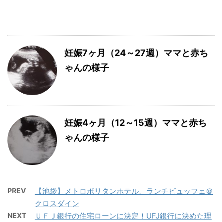
妊娠7ヶ月（24～27週）ママと赤ち
ゃんの様子
妊娠4ヶ月（12～15週）ママと赤ち
ゃんの様子
PREV
【池袋】メトロポリタンホテル、ランチビュッフェ＠
クロスダイン
NEXT
ＵＦＪ銀行の住宅ローンに決定！UFJ銀行に決めた理