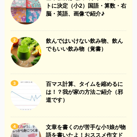
トに決定（小2）国語・算数・右
脳・英語、画像で紹介♪
2
飲んではいけない飲み物、飲ん
でもいい飲み物（覚書）
3
百マス計算、タイムを縮めるに
は！？我が家の方法ご紹介（邪
道です）
4
文章を書くのが苦手な小1娘が物
語を書いたよ！おススメ作文ド