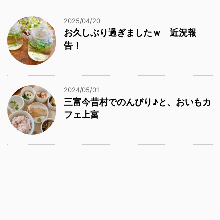
2025/04/20
お久しぶり過ぎましたｗ 近況報
告！
2024/05/01
三富今昔村でのんびり♪と、おいもカ
フェ上富