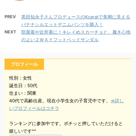
PREV
黒田知永子さんプロデュースのKcaratで美脚に見える
バナナシルエットデニムパンツを購入！
NEXT
部屋着や近所着に！キレイめスカーチョと、履き心地
のよい２ＷＡＹフットベッドサンダル
プロフィール
性別：女性
誕生日：50代
住まい：関東
40代で高齢出産。現在小学生女の子育児中です。
⇒詳し
いプロフィールはコチラ
ランキングに参加中です。ポチッと押していただけると
嬉しいです^^