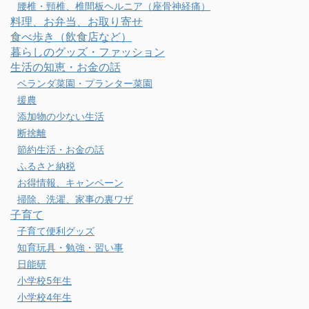
腰椎・頸椎、椎間板ヘルニア（座骨神経痛）
料理、お弁当、お取り寄せ
食べ歩き（飲食店など）
暮らしのグッズ・ファッション
生活の知恵・お金の話
ベランダ菜園・プランター菜園
援農
添加物の少ない生活
断捨離
節約生活・お金の話
ふるさと納税
お得情報、キャンペーン
掃除、洗濯、家事の裏ワザ
子育て
子育て便利グッズ
知育玩具・勉強・習い事
日能研
小学校5年生
小学校4年生