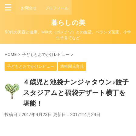
お問合せ
プロフィール
暮らしの美
50代の美容と健康、MIX犬（ポメチワ）との生活、ベランダ菜園、小学
生子育てなど
HOME
>
子どもとおでかけレビュー
>
子どもとおでかけレビュー
幼稚園児育児
４歳児と池袋ナンジャタウン♪餃子
スタジアムと福袋デザート横丁を
堪能！
投稿日：2017年4月23日 更新日：
2017年4月24日