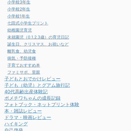
小学校3年生
小学校2年生
小学校1年生
七田式小学生プリント
幼稚園児育児
未就園児（0.1.2.3歳）の育児日記
誕生日、クリスマス、お祝いなど
離乳食、幼児食
病気・予防接種
子育ておすすめ本
ファミサポ、里親
子どもとおでかけレビュー
子ども（幼児）とグアム旅行記
40代高齢出産体験記
ポメチワちゃんの成長記録
フォトブック・ネットプリント体験
本・雑誌レビュー
ドラマ・映画レビュー
ハイキング
自己啓発