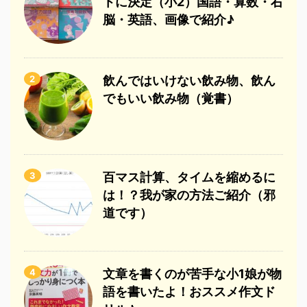
トに決定（小2）国語・算数・右
脳・英語、画像で紹介♪
2
飲んではいけない飲み物、飲ん
でもいい飲み物（覚書）
3
百マス計算、タイムを縮めるに
は！？我が家の方法ご紹介（邪
道です）
4
文章を書くのが苦手な小1娘が物
語を書いたよ！おススメ作文ド