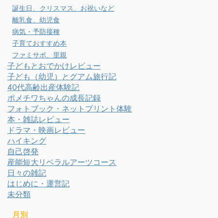
誕生日、クリスマス、お祝いなど
離乳食、幼児食
病気・予防接種
子育ておすすめ本
ファミサポ、里親
子どもとおでかけレビュー
子ども（幼児）とグアム旅行記
40代高齢出産体験記
ポメチワちゃんの成長記録
フォトブック・ネットプリント体験
本・雑誌レビュー
ドラマ・映画レビュー
ハイキング
自己啓発
産能短大リベラルアーツコース
日々の雑記
はじめに・運営記
未分類
月別