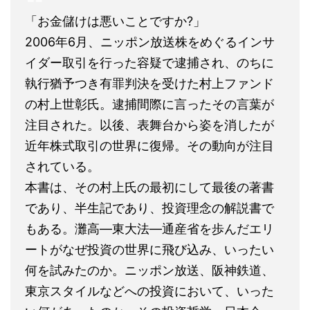
「お金儲けは悪いことですか?」
2006年6月、ニッポン放送株をめぐるインサ
イダー取引を行った容疑で逮捕され、のちに
執行猶予つき有罪判決を受けた村上ファンド
の村上世彰氏。逮捕間際に言ったその言葉が
注目された。以後、表舞台から姿を消したが
近年株式取引の世界に復帰。その動向が注目
されている。
本書は、その村上氏の最初にして最後の著書
であり、半生記であり、投資理念の解説書で
もある。灘高―東大法―通産省を歩んだエリ
ートがなぜ投資の世界に飛び込み、いったい
何を試みたのか。ニッポン放送、阪神鉄道、
東京スタイルなどへの投資において、いった