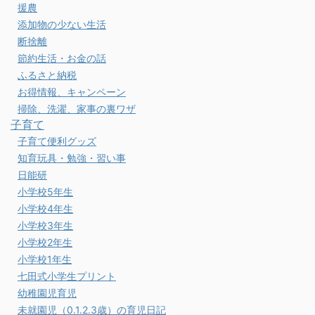
援農
添加物の少ない生活
断捨離
節約生活・お金の話
ふるさと納税
お得情報、キャンペーン
掃除、洗濯、家事の裏ワザ
子育て
子育て便利グッズ
知育玩具・勉強・習い事
日能研
小学校5年生
小学校4年生
小学校3年生
小学校2年生
小学校1年生
七田式小学生プリント
幼稚園児育児
未就園児（0.1.2.3歳）の育児日記