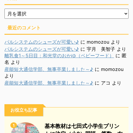
月
別
最近のコメント
パルシステムのシューズが可愛い♪
に
momozou
より
パルシステムのシューズが可愛い♪
に
宇月 美智子
より
離乳食1～5日目：和光堂のおかゆ（ベビーフード）
に
匿
名
より
産能短大通信学部、無事卒業しました～♪
に
momozou
より
産能短大通信学部、無事卒業しました～♪
に
アコ
より
お役立ち記事
1
基本教材は七田式小学生プリン