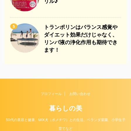
リル♪
5
トランポリンはバランス感覚や
ダイエット効果だけじゃなく、
リンパ液の浄化作用も期待でき
ます！
プロフィール
お問い合わせ
暮らしの美
50代の美容と健康、MIX犬（ポメチワ）との生活、ベランダ菜園、小学生子
育てなど