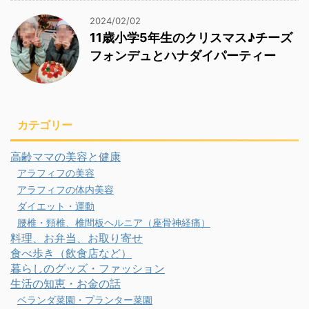
2024/02/02
11歳小学5年生のクリスマス♪チーズ
フォンデュとハナダイパーティー
カテゴリー
高齢ママの美容と健康
アラフィフの美容
アラフィフの体内美容
ダイエット・運動
腰椎・頸椎、椎間板ヘルニア（座骨神経痛）
料理、お弁当、お取り寄せ
食べ歩き（飲食店など）
暮らしのグッズ・ファッション
生活の知恵・お金の話
ベランダ菜園・プランター菜園