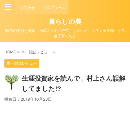
お問合せ
プロフィール
暮らしの美
50代の美容と健康、MIX犬（ポメチワ）との生活、ベランダ菜園、小学
生子育てなど
HOME
>
本・雑誌レビュー
>
本・雑誌レビュー
生涯投資家を読んで。村上さん誤解
してました!?
投稿日：
2019年10月23日