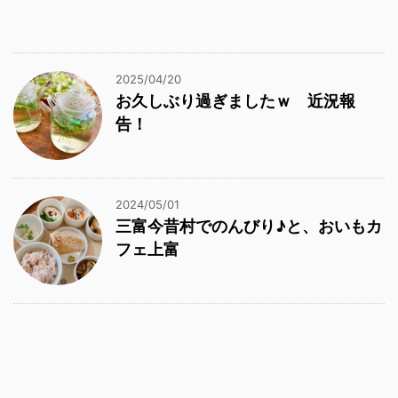
2025/04/20
お久しぶり過ぎましたｗ 近況報
告！
2024/05/01
三富今昔村でのんびり♪と、おいもカ
フェ上富