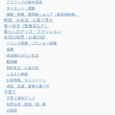
アラフィフの体内美容
ダイエット・運動
腰椎・頸椎、椎間板ヘルニア（座骨神経痛）
料理、お弁当、お取り寄せ
食べ歩き（飲食店など）
暮らしのグッズ・ファッション
生活の知恵・お金の話
ベランダ菜園・プランター菜園
援農
添加物の少ない生活
断捨離
節約生活・お金の話
ふるさと納税
お得情報、キャンペーン
掃除、洗濯、家事の裏ワザ
子育て
子育て便利グッズ
知育玩具・勉強・習い事
日能研