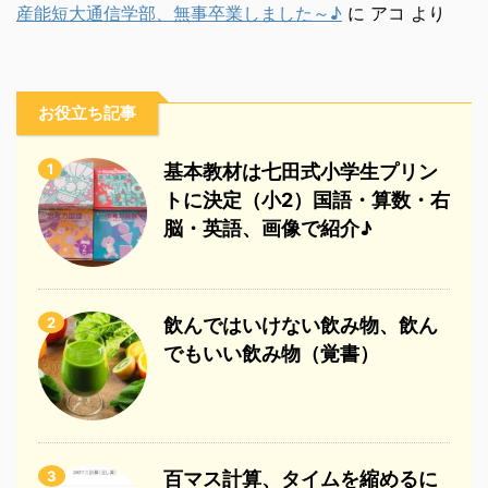
産能短大通信学部、無事卒業しました～♪
に
アコ
より
お役立ち記事
1
基本教材は七田式小学生プリン
トに決定（小2）国語・算数・右
脳・英語、画像で紹介♪
2
飲んではいけない飲み物、飲ん
でもいい飲み物（覚書）
3
百マス計算、タイムを縮めるに