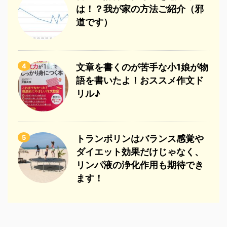
は！？我が家の方法ご紹介（邪
道です）
4
文章を書くのが苦手な小1娘が物
語を書いたよ！おススメ作文ド
リル♪
5
トランポリンはバランス感覚や
ダイエット効果だけじゃなく、
リンパ液の浄化作用も期待でき
ます！