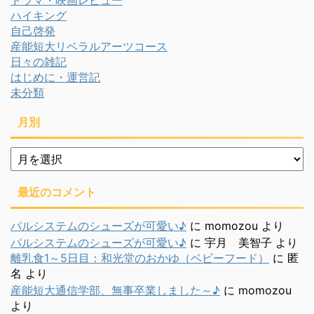
ハイキング
自己啓発
産能短大リベラルアーツコース
日々の雑記
はじめに・運営記
未分類
月別
月
別
最近のコメント
パルシステムのシューズが可愛い♪
に
momozou
より
パルシステムのシューズが可愛い♪
に
宇月 美智子
より
離乳食1～5日目：和光堂のおかゆ（ベビーフード）
に
匿
名
より
産能短大通信学部、無事卒業しました～♪
に
momozou
より