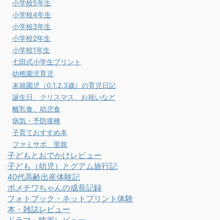
小学校5年生
小学校4年生
小学校3年生
小学校2年生
小学校1年生
七田式小学生プリント
幼稚園児育児
未就園児（0.1.2.3歳）の育児日記
誕生日、クリスマス、お祝いなど
離乳食、幼児食
病気・予防接種
子育ておすすめ本
ファミサポ、里親
子どもとおでかけレビュー
子ども（幼児）とグアム旅行記
40代高齢出産体験記
ポメチワちゃんの成長記録
フォトブック・ネットプリント体験
本・雑誌レビュー
ドラマ・映画レビュー