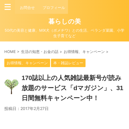
お問合せ
プロフィール
暮らしの美
50代の美容と健康、MIX犬（ポメチワ）との生活、ベランダ菜園、小学
生子育てなど
HOME
>
生活の知恵・お金の話
>
お得情報、キャンペーン
>
お得情報、キャンペーン
本・雑誌レビュー
170誌以上の人気雑誌最新号が読み
放題のサービス「dマガジン」、31
日間無料キャンペーン中！
投稿日：
2017年2月27日