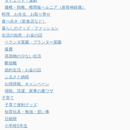
ダイエット・運動
腰椎・頸椎、椎間板ヘルニア（座骨神経痛）
料理、お弁当、お取り寄せ
食べ歩き（飲食店など）
暮らしのグッズ・ファッション
生活の知恵・お金の話
ベランダ菜園・プランター菜園
援農
添加物の少ない生活
断捨離
節約生活・お金の話
ふるさと納税
お得情報、キャンペーン
掃除、洗濯、家事の裏ワザ
子育て
子育て便利グッズ
知育玩具・勉強・習い事
日能研
小学校5年生