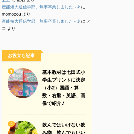
産能短大通信学部、無事卒業しました～♪
に
momozou
より
産能短大通信学部、無事卒業しました～♪
に
ア
コ
より
お役立ち記事
1
基本教材は七田式小
学生プリントに決定
（小2）国語・算
数・右脳・英語、画
像で紹介♪
2
飲んではいけない飲
み物、飲んでもいい