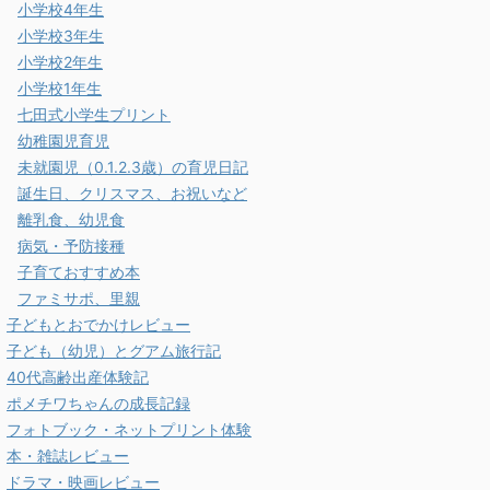
小学校4年生
小学校3年生
小学校2年生
小学校1年生
七田式小学生プリント
幼稚園児育児
未就園児（0.1.2.3歳）の育児日記
誕生日、クリスマス、お祝いなど
離乳食、幼児食
病気・予防接種
子育ておすすめ本
ファミサポ、里親
子どもとおでかけレビュー
子ども（幼児）とグアム旅行記
40代高齢出産体験記
ポメチワちゃんの成長記録
フォトブック・ネットプリント体験
本・雑誌レビュー
ドラマ・映画レビュー