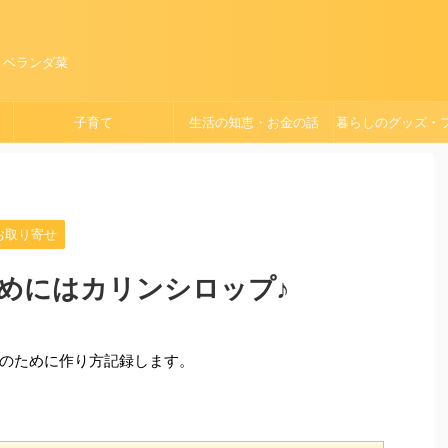
、ベランダ菜
子育て
生活の知恵・お金の話
暮らしのグッズ・
ョン
お取り寄せ
めにはカリンシロップ♪
のために作り方記録します。