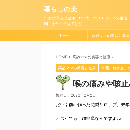
暮らしの美
50代の美容と健康、MIX犬（ポメチワ）との生活
園、小学生子育てなど
ホーム
高齢ママの美容と健康
HOME
>
高齢ママの美容と健康
>
高齢ママの美容と健康
料理、お弁当、
喉の痛みや咳止
投稿日：
2023年2月2日
だいぶ前に作った花梨シロップ。来年
と言っても、超簡単なんですよね。