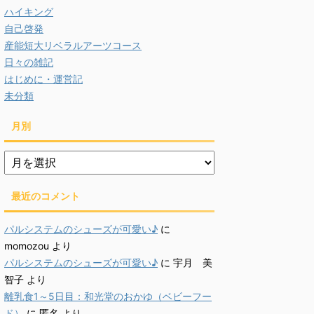
ハイキング
自己啓発
産能短大リベラルアーツコース
日々の雑記
はじめに・運営記
未分類
月別
月
別
最近のコメント
パルシステムのシューズが可愛い♪
に
momozou
より
パルシステムのシューズが可愛い♪
に
宇月 美
智子
より
離乳食1～5日目：和光堂のおかゆ（ベビーフー
ド）
に
匿名
より