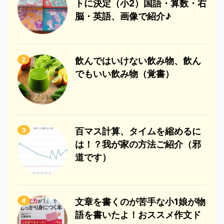
トに決定（小2）国語・算数・右
脳・英語、画像で紹介♪
2
飲んではいけない飲み物、飲ん
でもいい飲み物（覚書）
3
百マス計算、タイムを縮めるに
は！？我が家の方法ご紹介（邪
道です）
4
文章を書くのが苦手な小1娘が物
語を書いたよ！おススメ作文ド