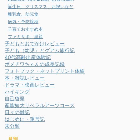
誕生日、クリスマス、お祝いなど
離乳食、幼児食
病気・予防接種
子育ておすすめ本
ファミサポ、里親
子どもとおでかけレビュー
子ども（幼児）とグアム旅行記
40代高齢出産体験記
ポメチワちゃんの成長記録
フォトブック・ネットプリント体験
本・雑誌レビュー
ドラマ・映画レビュー
ハイキング
自己啓発
産能短大リベラルアーツコース
日々の雑記
はじめに・運営記
未分類
月別