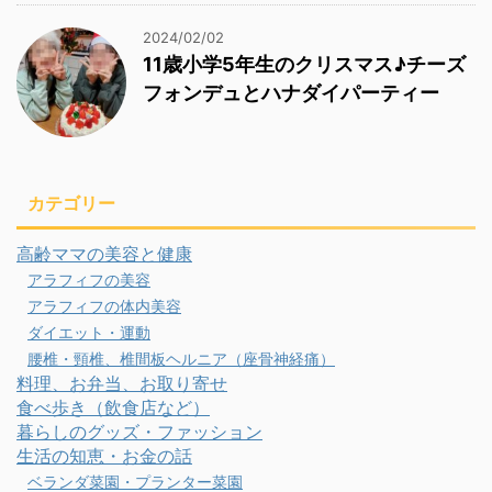
2024/02/02
11歳小学5年生のクリスマス♪チーズ
フォンデュとハナダイパーティー
カテゴリー
高齢ママの美容と健康
アラフィフの美容
アラフィフの体内美容
ダイエット・運動
腰椎・頸椎、椎間板ヘルニア（座骨神経痛）
料理、お弁当、お取り寄せ
食べ歩き（飲食店など）
暮らしのグッズ・ファッション
生活の知恵・お金の話
ベランダ菜園・プランター菜園