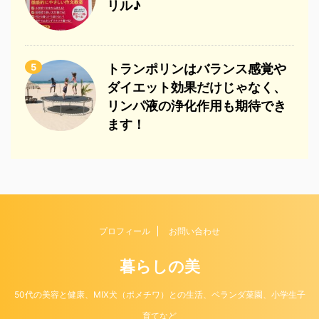
リル♪
5
トランポリンはバランス感覚や
ダイエット効果だけじゃなく、
リンパ液の浄化作用も期待でき
ます！
プロフィール
お問い合わせ
暮らしの美
50代の美容と健康、MIX犬（ポメチワ）との生活、ベランダ菜園、小学生子
育てなど