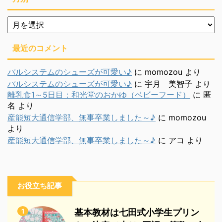
月
別
最近のコメント
パルシステムのシューズが可愛い♪
に
momozou
より
パルシステムのシューズが可愛い♪
に
宇月 美智子
より
離乳食1～5日目：和光堂のおかゆ（ベビーフード）
に
匿
名
より
産能短大通信学部、無事卒業しました～♪
に
momozou
より
産能短大通信学部、無事卒業しました～♪
に
アコ
より
お役立ち記事
1
基本教材は七田式小学生プリン