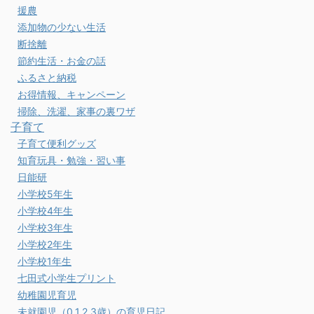
援農
添加物の少ない生活
断捨離
節約生活・お金の話
ふるさと納税
お得情報、キャンペーン
掃除、洗濯、家事の裏ワザ
子育て
子育て便利グッズ
知育玩具・勉強・習い事
日能研
小学校5年生
小学校4年生
小学校3年生
小学校2年生
小学校1年生
七田式小学生プリント
幼稚園児育児
未就園児（0.1.2.3歳）の育児日記