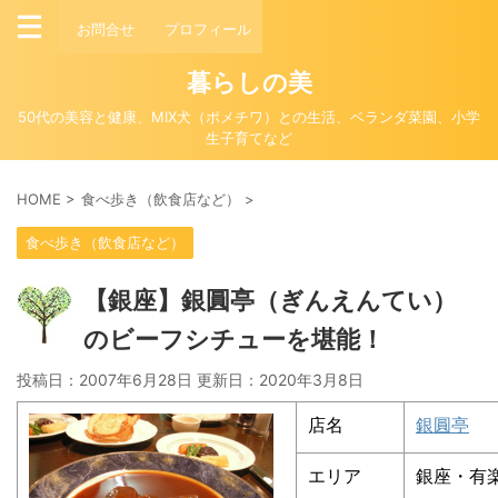
お問合せ
プロフィール
暮らしの美
50代の美容と健康、MIX犬（ポメチワ）との生活、ベランダ菜園、小学
生子育てなど
HOME
>
食べ歩き（飲食店など）
>
食べ歩き（飲食店など）
【銀座】銀圓亭（ぎんえんてい）
のビーフシチューを堪能！
投稿日：2007年6月28日 更新日：
2020年3月8日
店名
銀圓亭
エリア
銀座・有