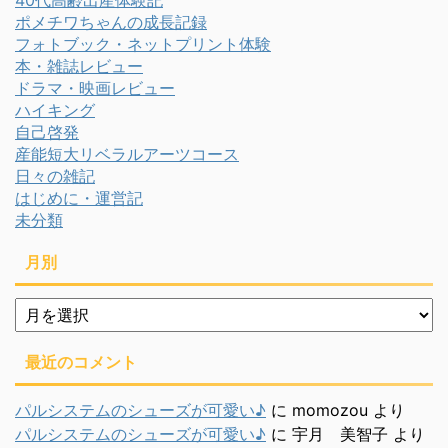
40代高齢出産体験記
ポメチワちゃんの成長記録
フォトブック・ネットプリント体験
本・雑誌レビュー
ドラマ・映画レビュー
ハイキング
自己啓発
産能短大リベラルアーツコース
日々の雑記
はじめに・運営記
未分類
月別
月
別
最近のコメント
パルシステムのシューズが可愛い♪
に
momozou
より
パルシステムのシューズが可愛い♪
に
宇月 美智子
より