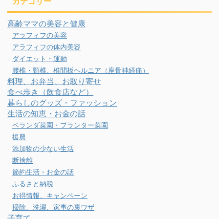
カテゴリー
高齢ママの美容と健康
アラフィフの美容
アラフィフの体内美容
ダイエット・運動
腰椎・頸椎、椎間板ヘルニア（座骨神経痛）
料理、お弁当、お取り寄せ
食べ歩き（飲食店など）
暮らしのグッズ・ファッション
生活の知恵・お金の話
ベランダ菜園・プランター菜園
援農
添加物の少ない生活
断捨離
節約生活・お金の話
ふるさと納税
お得情報、キャンペーン
掃除、洗濯、家事の裏ワザ
子育て