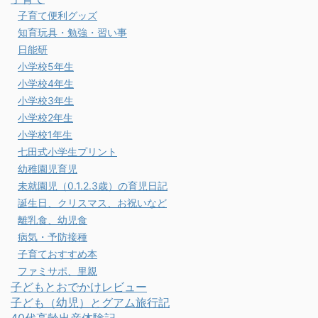
子育て便利グッズ
知育玩具・勉強・習い事
日能研
小学校5年生
小学校4年生
小学校3年生
小学校2年生
小学校1年生
七田式小学生プリント
幼稚園児育児
未就園児（0.1.2.3歳）の育児日記
誕生日、クリスマス、お祝いなど
離乳食、幼児食
病気・予防接種
子育ておすすめ本
ファミサポ、里親
子どもとおでかけレビュー
子ども（幼児）とグアム旅行記