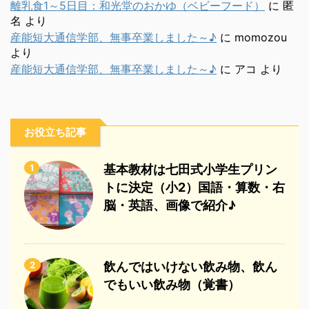
離乳食1～5日目：和光堂のおかゆ（ベビーフード）
に
匿
名
より
産能短大通信学部、無事卒業しました～♪
に
momozou
より
産能短大通信学部、無事卒業しました～♪
に
アコ
より
お役立ち記事
1
基本教材は七田式小学生プリン
トに決定（小2）国語・算数・右
脳・英語、画像で紹介♪
2
飲んではいけない飲み物、飲ん
でもいい飲み物（覚書）