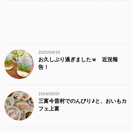
2025/04/20
お久しぶり過ぎましたｗ 近況報
告！
2024/05/01
三富今昔村でのんびり♪と、おいもカ
フェ上富