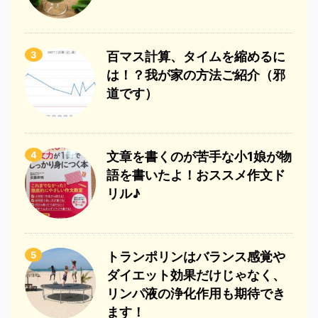
3
百マス計算、タイムを縮めるに
は！？我が家の方法ご紹介（邪
道です）
4
文章を書くのが苦手な小1娘が物
語を書いたよ！おススメ作文ド
リル♪
5
トランポリンはバランス感覚や
ダイエット効果だけじゃなく、
リンパ液の浄化作用も期待でき
ます！