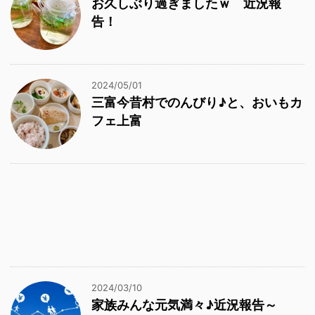
お久しぶり過ぎましたｗ 近況報
告！
2024/05/01
三富今昔村でのんびり♪と、おいもカ
フェ上富
2024/03/10
家族みんな元気満々♪近況報告～