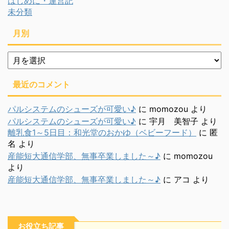
はじめに・運営記
未分類
月別
月
別
最近のコメント
パルシステムのシューズが可愛い♪
に
momozou
より
パルシステムのシューズが可愛い♪
に
宇月 美智子
より
離乳食1～5日目：和光堂のおかゆ（ベビーフード）
に
匿
名
より
産能短大通信学部、無事卒業しました～♪
に
momozou
より
産能短大通信学部、無事卒業しました～♪
に
アコ
より
お役立ち記事