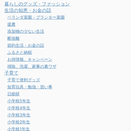
暮らしのグッズ・ファッション
生活の知恵・お金の話
ベランダ菜園・プランター菜園
援農
添加物の少ない生活
断捨離
節約生活・お金の話
ふるさと納税
お得情報、キャンペーン
掃除、洗濯、家事の裏ワザ
子育て
子育て便利グッズ
知育玩具・勉強・習い事
日能研
小学校5年生
小学校4年生
小学校3年生
小学校2年生
小学校1年生