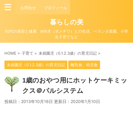
お問合せ
プロフィール
暮らしの美
50代の美容と健康、MIX犬（ポメチワ）との生活、ベランダ菜園、小学
生子育てなど
HOME
>
子育て
>
未就園児（0.1.2.3歳）の育児日記
>
未就園児（0.1.2.3歳）の育児日記
離乳食、幼児食
1歳のおやつ用にホットケーキミッ
クス＠パルシステム
投稿日：2013年10月16日 更新日：
2020年1月10日