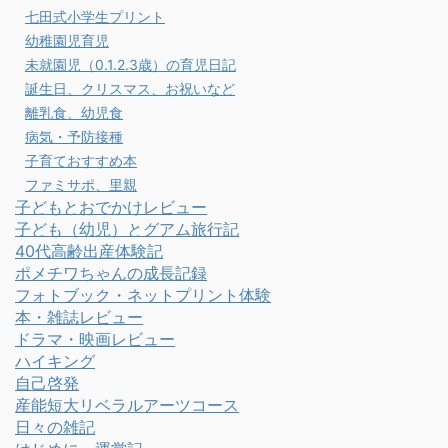
七田式小学生プリント
幼稚園児育児
未就園児（0.1.2.3歳）の育児日記
誕生日、クリスマス、お祝いなど
離乳食、幼児食
病気・予防接種
子育ておすすめ本
ファミサポ、里親
子どもとおでかけレビュー
子ども（幼児）とグアム旅行記
40代高齢出産体験記
ポメチワちゃんの成長記録
フォトブック・ネットプリント体験
本・雑誌レビュー
ドラマ・映画レビュー
ハイキング
自己啓発
産能短大リベラルアーツコース
日々の雑記