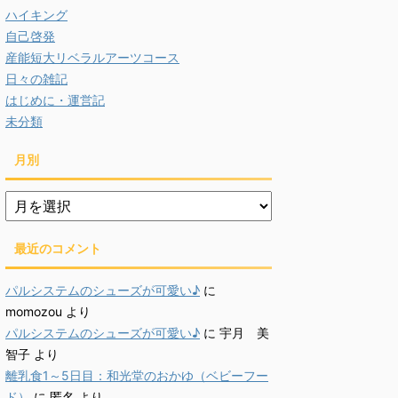
ハイキング
自己啓発
産能短大リベラルアーツコース
日々の雑記
はじめに・運営記
未分類
月別
月
別
最近のコメント
パルシステムのシューズが可愛い♪
に
momozou
より
パルシステムのシューズが可愛い♪
に
宇月 美
智子
より
離乳食1～5日目：和光堂のおかゆ（ベビーフー
ド）
に
匿名
より