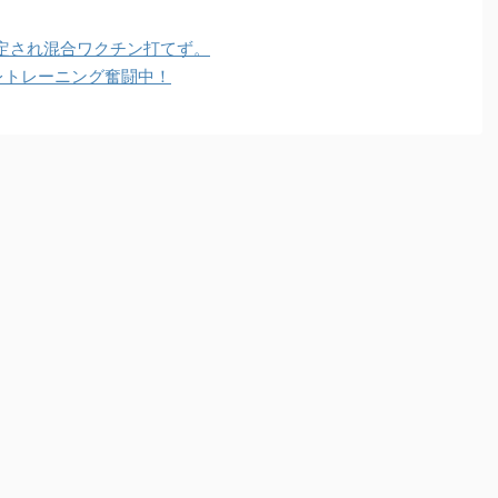
定され混合ワクチン打てず。
レトレーニング奮闘中！