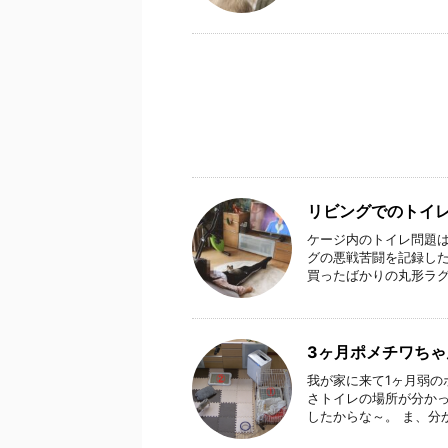
リビングでのトイ
ケージ内のトイレ問題
グの悪戦苦闘を記録した
買ったばかりの丸形ラグマ
3ヶ月ポメチワち
我が家に来て1ヶ月弱
さトイレの場所が分かっ
したからな～。 ま、分か