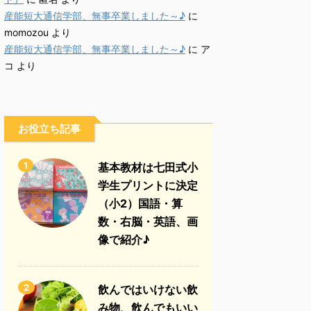
産能短大通信学部、無事卒業しました～♪
に
momozou
より
産能短大通信学部、無事卒業しました～♪
に
ア
コ
より
お役立ち記事
1
基本教材は七田式小
学生プリントに決定
（小2）国語・算
数・右脳・英語、画
像で紹介♪
2
飲んではいけない飲
み物、飲んでもいい