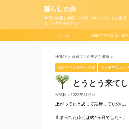
暮らしの美
50代の美容と健康、MIX犬（ポメチワ）との生活
園、小学生子育てなど
ホーム
高齢ママの美容と健康
HOME
>
高齢ママの美容と健康
>
高齢ママの美容と健康
ポメチワちゃん
とうとう来てし
投稿日：
2023年2月7日
上がってたと思って期待してたのに、
止まってた時期は約4ヶ月でした～。