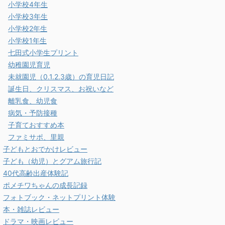
小学校4年生
小学校3年生
小学校2年生
小学校1年生
七田式小学生プリント
幼稚園児育児
未就園児（0.1.2.3歳）の育児日記
誕生日、クリスマス、お祝いなど
離乳食、幼児食
病気・予防接種
子育ておすすめ本
ファミサポ、里親
子どもとおでかけレビュー
子ども（幼児）とグアム旅行記
40代高齢出産体験記
ポメチワちゃんの成長記録
フォトブック・ネットプリント体験
本・雑誌レビュー
ドラマ・映画レビュー