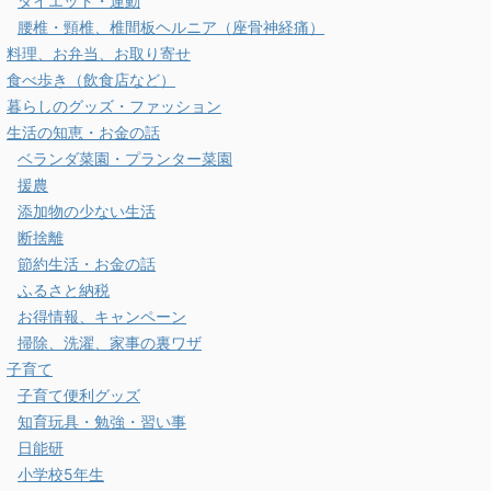
ダイエット・運動
腰椎・頸椎、椎間板ヘルニア（座骨神経痛）
料理、お弁当、お取り寄せ
食べ歩き（飲食店など）
暮らしのグッズ・ファッション
生活の知恵・お金の話
ベランダ菜園・プランター菜園
援農
添加物の少ない生活
断捨離
節約生活・お金の話
ふるさと納税
お得情報、キャンペーン
掃除、洗濯、家事の裏ワザ
子育て
子育て便利グッズ
知育玩具・勉強・習い事
日能研
小学校5年生