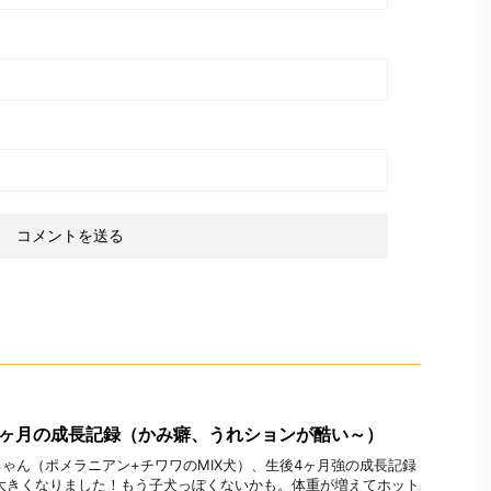
4ヶ月の成長記録（かみ癖、うれションが酷い～）
ゃん（ポメラニアン+チワワのMIX犬）、生後4ヶ月強の成長記録
大きくなりました！もう子犬っぽくないかも。体重が増えてホット