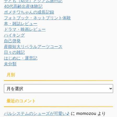
子ども（幼児）とグアム旅行記
40代高齢出産体験記
ポメチワちゃんの成長記録
フォトブック・ネットプリント体験
本・雑誌レビュー
ドラマ・映画レビュー
ハイキング
自己啓発
産能短大リベラルアーツコース
日々の雑記
はじめに・運営記
未分類
月別
月
別
最近のコメント
パルシステムのシューズが可愛い♪
に
momozou
より