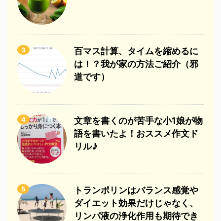
3
百マス計算、タイムを縮めるに
は！？我が家の方法ご紹介（邪
道です）
4
文章を書くのが苦手な小1娘が物
語を書いたよ！おススメ作文ド
リル♪
5
トランポリンはバランス感覚や
ダイエット効果だけじゃなく、
リンパ液の浄化作用も期待でき