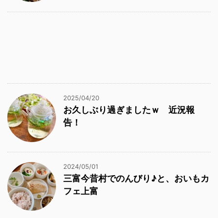
2025/04/20
お久しぶり過ぎましたｗ 近況報
告！
2024/05/01
三富今昔村でのんびり♪と、おいもカ
フェ上富