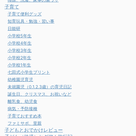
子育て
子育て便利グッズ
知育玩具・勉強・習い事
日能研
小学校5年生
小学校4年生
小学校3年生
小学校2年生
小学校1年生
七田式小学生プリント
幼稚園児育児
未就園児（0.1.2.3歳）の育児日記
誕生日、クリスマス、お祝いなど
離乳食、幼児食
病気・予防接種
子育ておすすめ本
ファミサポ、里親
子どもとおでかけレビュー