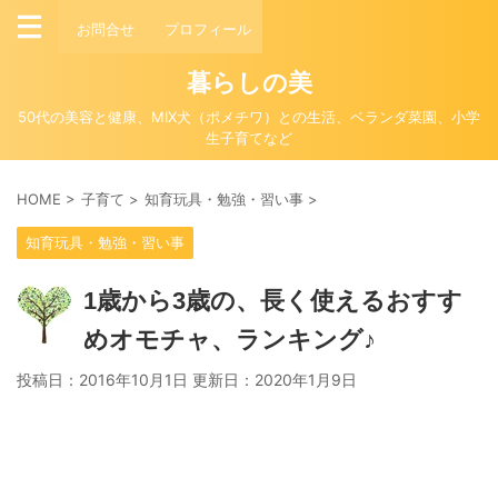
お問合せ
プロフィール
暮らしの美
50代の美容と健康、MIX犬（ポメチワ）との生活、ベランダ菜園、小学
生子育てなど
HOME
>
子育て
>
知育玩具・勉強・習い事
>
知育玩具・勉強・習い事
1歳から3歳の、長く使えるおすす
めオモチャ、ランキング♪
投稿日：2016年10月1日 更新日：
2020年1月9日