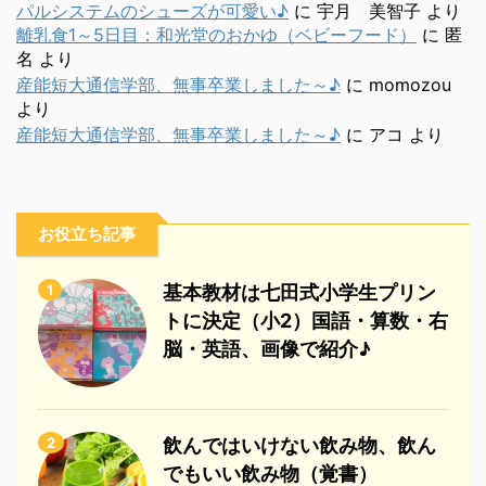
パルシステムのシューズが可愛い♪
に
宇月 美智子
より
離乳食1～5日目：和光堂のおかゆ（ベビーフード）
に
匿
名
より
産能短大通信学部、無事卒業しました～♪
に
momozou
より
産能短大通信学部、無事卒業しました～♪
に
アコ
より
お役立ち記事
1
基本教材は七田式小学生プリン
トに決定（小2）国語・算数・右
脳・英語、画像で紹介♪
2
飲んではいけない飲み物、飲ん
でもいい飲み物（覚書）