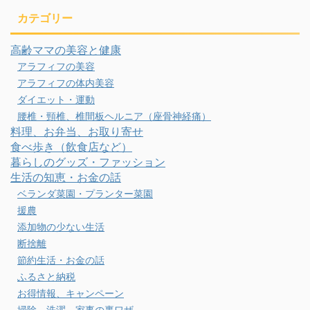
カテゴリー
高齢ママの美容と健康
アラフィフの美容
アラフィフの体内美容
ダイエット・運動
腰椎・頸椎、椎間板ヘルニア（座骨神経痛）
料理、お弁当、お取り寄せ
食べ歩き（飲食店など）
暮らしのグッズ・ファッション
生活の知恵・お金の話
ベランダ菜園・プランター菜園
援農
添加物の少ない生活
断捨離
節約生活・お金の話
ふるさと納税
お得情報、キャンペーン
掃除、洗濯、家事の裏ワザ