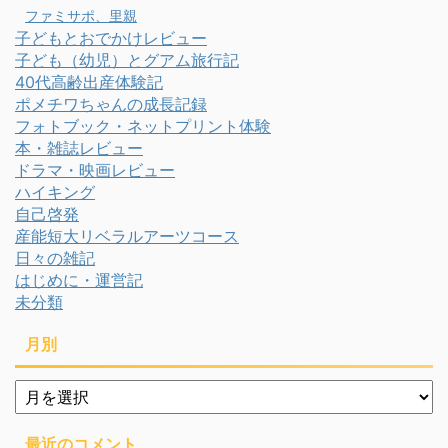
ファミサポ、里親
子どもとおでかけレビュー
子ども（幼児）とグアム旅行記
40代高齢出産体験記
ポメチワちゃんの成長記録
フォトブック・ネットプリント体験
本・雑誌レビュー
ドラマ・映画レビュー
ハイキング
自己啓発
産能短大リベラルアーツコース
日々の雑記
はじめに・運営記
未分類
月別
月
別
最近のコメント