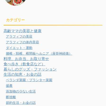
カテゴリー
高齢ママの美容と健康
アラフィフの美容
アラフィフの体内美容
ダイエット・運動
腰椎・頸椎、椎間板ヘルニア（座骨神経痛）
料理、お弁当、お取り寄せ
食べ歩き（飲食店など）
暮らしのグッズ・ファッション
生活の知恵・お金の話
ベランダ菜園・プランター菜園
援農
添加物の少ない生活
断捨離
節約生活・お金の話