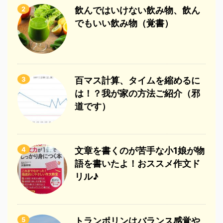
2
飲んではいけない飲み物、飲ん
でもいい飲み物（覚書）
3
百マス計算、タイムを縮めるに
は！？我が家の方法ご紹介（邪
道です）
4
文章を書くのが苦手な小1娘が物
語を書いたよ！おススメ作文ド
リル♪
5
トランポリンはバランス感覚や