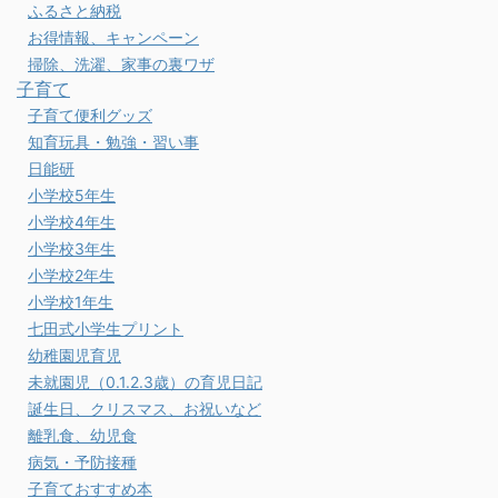
ふるさと納税
お得情報、キャンペーン
掃除、洗濯、家事の裏ワザ
子育て
子育て便利グッズ
知育玩具・勉強・習い事
日能研
小学校5年生
小学校4年生
小学校3年生
小学校2年生
小学校1年生
七田式小学生プリント
幼稚園児育児
未就園児（0.1.2.3歳）の育児日記
誕生日、クリスマス、お祝いなど
離乳食、幼児食
病気・予防接種
子育ておすすめ本