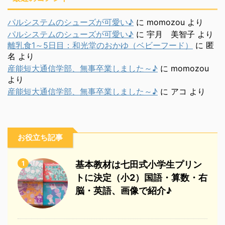
パルシステムのシューズが可愛い♪
に
momozou
より
パルシステムのシューズが可愛い♪
に
宇月 美智子
より
離乳食1～5日目：和光堂のおかゆ（ベビーフード）
に
匿
名
より
産能短大通信学部、無事卒業しました～♪
に
momozou
より
産能短大通信学部、無事卒業しました～♪
に
アコ
より
お役立ち記事
1
基本教材は七田式小学生プリン
トに決定（小2）国語・算数・右
脳・英語、画像で紹介♪