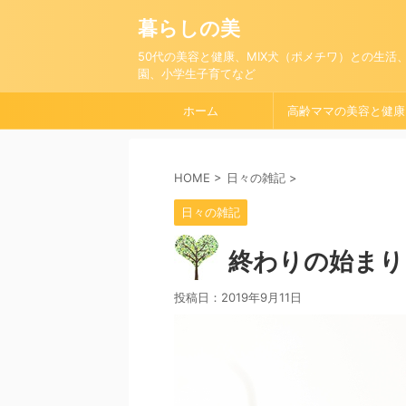
暮らしの美
50代の美容と健康、MIX犬（ポメチワ）との生活
園、小学生子育てなど
ホーム
高齢ママの美容と健康
HOME
>
日々の雑記
>
日々の雑記
終わりの始まり
投稿日：
2019年9月11日