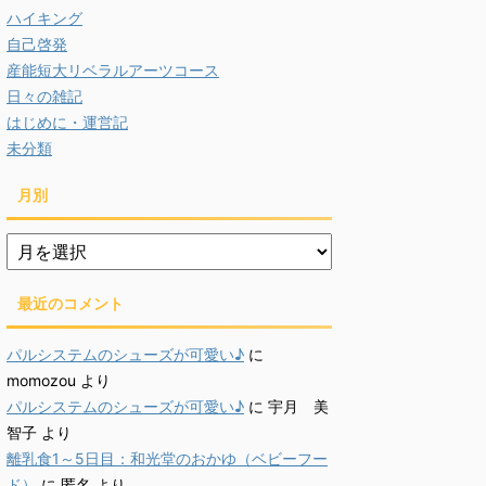
ハイキング
自己啓発
産能短大リベラルアーツコース
日々の雑記
はじめに・運営記
未分類
月別
月
別
最近のコメント
パルシステムのシューズが可愛い♪
に
momozou
より
パルシステムのシューズが可愛い♪
に
宇月 美
智子
より
離乳食1～5日目：和光堂のおかゆ（ベビーフー
ド）
に
匿名
より