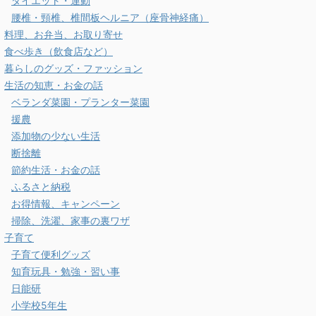
ダイエット・運動
腰椎・頸椎、椎間板ヘルニア（座骨神経痛）
料理、お弁当、お取り寄せ
食べ歩き（飲食店など）
暮らしのグッズ・ファッション
生活の知恵・お金の話
ベランダ菜園・プランター菜園
援農
添加物の少ない生活
断捨離
節約生活・お金の話
ふるさと納税
お得情報、キャンペーン
掃除、洗濯、家事の裏ワザ
子育て
子育て便利グッズ
知育玩具・勉強・習い事
日能研
小学校5年生