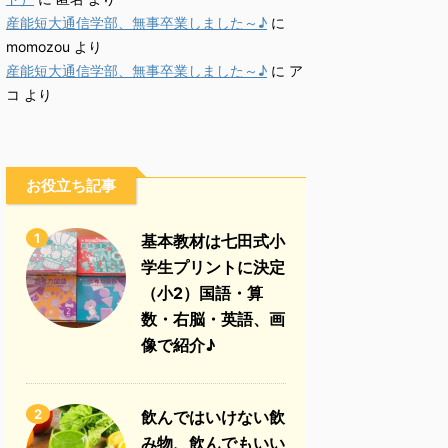
産能短大通信学部、無事卒業しました～♪
に
momozou
より
産能短大通信学部、無事卒業しました～♪
に
ア
コ
より
お役立ち記事
1
基本教材は七田式小
学生プリントに決定
（小2）国語・算
数・右脳・英語、画
像で紹介♪
2
飲んではいけない飲
み物、飲んでもいい