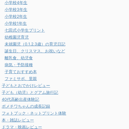
小学校4年生
小学校3年生
小学校2年生
小学校1年生
七田式小学生プリント
幼稚園児育児
未就園児（0.1.2.3歳）の育児日記
誕生日、クリスマス、お祝いなど
離乳食、幼児食
病気・予防接種
子育ておすすめ本
ファミサポ、里親
子どもとおでかけレビュー
子ども（幼児）とグアム旅行記
40代高齢出産体験記
ポメチワちゃんの成長記録
フォトブック・ネットプリント体験
本・雑誌レビュー
ドラマ・映画レビュー