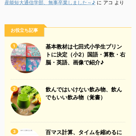
産能短大通信学部、無事卒業しました～♪
に
アコ
より
お役立ち記事
1
基本教材は七田式小学生プリン
トに決定（小2）国語・算数・右
脳・英語、画像で紹介♪
2
飲んではいけない飲み物、飲ん
でもいい飲み物（覚書）
3
百マス計算、タイムを縮めるに