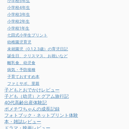
小学校5年生
小学校4年生
小学校3年生
小学校2年生
小学校1年生
七田式小学生プリント
幼稚園児育児
未就園児（0.1.2.3歳）の育児日記
誕生日、クリスマス、お祝いなど
離乳食、幼児食
病気・予防接種
子育ておすすめ本
ファミサポ、里親
子どもとおでかけレビュー
子ども（幼児）とグアム旅行記
40代高齢出産体験記
ポメチワちゃんの成長記録
フォトブック・ネットプリント体験
本・雑誌レビュー
ドラマ・映画レビュー