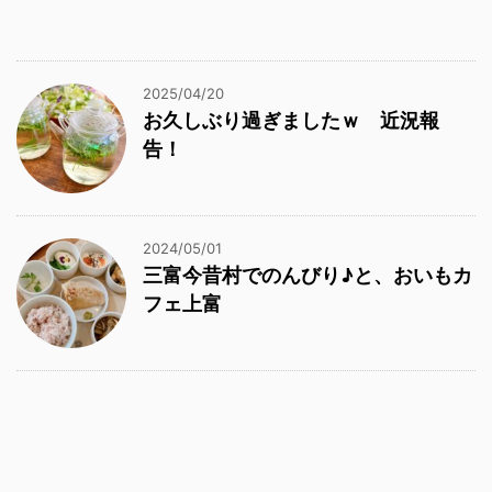
2025/04/20
お久しぶり過ぎましたｗ 近況報
告！
2024/05/01
三富今昔村でのんびり♪と、おいもカ
フェ上富