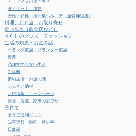
アラフィフの体内美容
ダイエット・運動
腰椎・頸椎、椎間板ヘルニア（座骨神経痛）
料理、お弁当、お取り寄せ
食べ歩き（飲食店など）
暮らしのグッズ・ファッション
生活の知恵・お金の話
ベランダ菜園・プランター菜園
援農
添加物の少ない生活
断捨離
節約生活・お金の話
ふるさと納税
お得情報、キャンペーン
掃除、洗濯、家事の裏ワザ
子育て
子育て便利グッズ
知育玩具・勉強・習い事
日能研