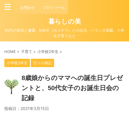
お問合せ
プロフィール
暮らしの美
50代の美容と健康、MIX犬（ポメチワ）との生活、ベランダ菜園、小学
生子育てなど
HOME
>
子育て
>
小学校2年生
>
小学校2年生
日々の雑記
8歳娘からのママへの誕生日プレゼ
ントと、50代女子のお誕生日会の
記録
投稿日：
2021年3月15日