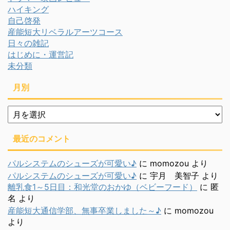
ハイキング
自己啓発
産能短大リベラルアーツコース
日々の雑記
はじめに・運営記
未分類
月別
月
別
最近のコメント
パルシステムのシューズが可愛い♪
に
momozou
より
パルシステムのシューズが可愛い♪
に
宇月 美智子
より
離乳食1～5日目：和光堂のおかゆ（ベビーフード）
に
匿
名
より
産能短大通信学部、無事卒業しました～♪
に
momozou
より