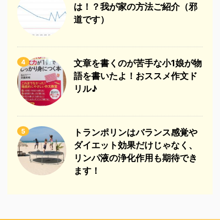
は！？我が家の方法ご紹介（邪
道です）
4
文章を書くのが苦手な小1娘が物
語を書いたよ！おススメ作文ド
リル♪
5
トランポリンはバランス感覚や
ダイエット効果だけじゃなく、
リンパ液の浄化作用も期待でき
ます！