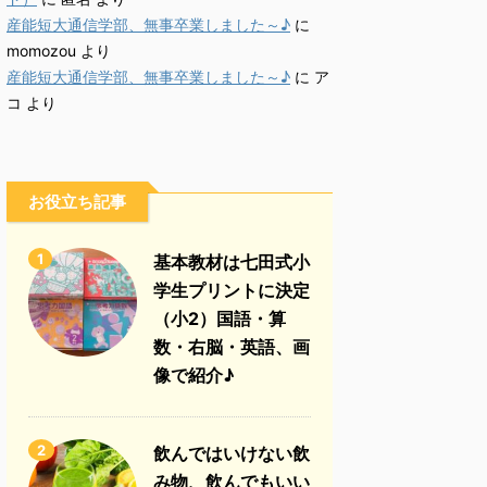
産能短大通信学部、無事卒業しました～♪
に
momozou
より
産能短大通信学部、無事卒業しました～♪
に
ア
コ
より
お役立ち記事
1
基本教材は七田式小
学生プリントに決定
（小2）国語・算
数・右脳・英語、画
像で紹介♪
2
飲んではいけない飲
み物、飲んでもいい