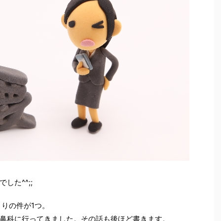
た^^;;
まりの件が1つ。
鼻科に行ってきました。その話も後ほど書きます。