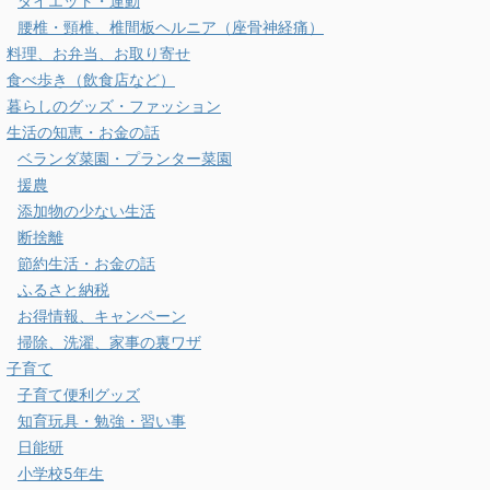
ダイエット・運動
腰椎・頸椎、椎間板ヘルニア（座骨神経痛）
料理、お弁当、お取り寄せ
食べ歩き（飲食店など）
暮らしのグッズ・ファッション
生活の知恵・お金の話
ベランダ菜園・プランター菜園
援農
添加物の少ない生活
断捨離
節約生活・お金の話
ふるさと納税
お得情報、キャンペーン
掃除、洗濯、家事の裏ワザ
子育て
子育て便利グッズ
知育玩具・勉強・習い事
日能研
小学校5年生