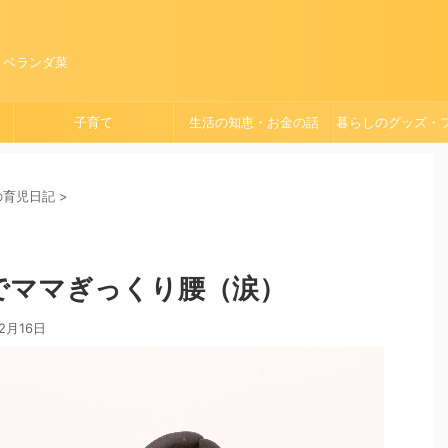
、ベランダ菜
子育て
生活の知恵・お金の話
暮らしのグッズ・
ョン
）の育児日記
>
でママぎっくり腰（涙）
12月16日