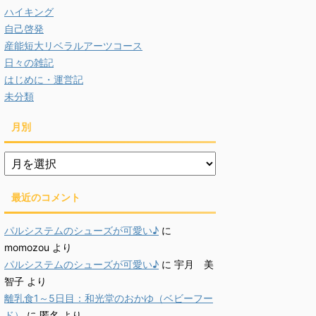
ハイキング
自己啓発
産能短大リベラルアーツコース
日々の雑記
はじめに・運営記
未分類
月別
月
別
最近のコメント
パルシステムのシューズが可愛い♪
に
momozou
より
パルシステムのシューズが可愛い♪
に
宇月 美
智子
より
離乳食1～5日目：和光堂のおかゆ（ベビーフー
ド）
に
匿名
より