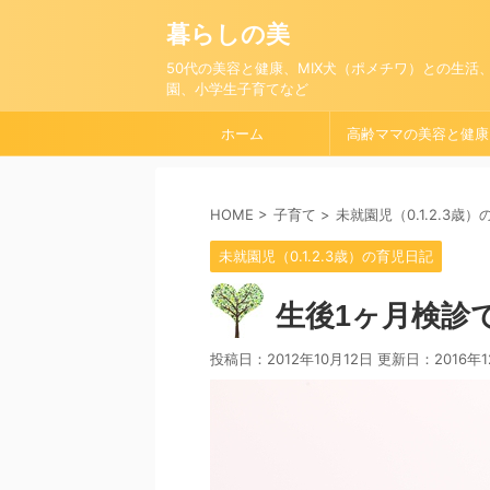
暮らしの美
50代の美容と健康、MIX犬（ポメチワ）との生活
園、小学生子育てなど
ホーム
高齢ママの美容と健康
HOME
>
子育て
>
未就園児（0.1.2.3歳
未就園児（0.1.2.3歳）の育児日記
生後1ヶ月検診
投稿日：2012年10月12日 更新日：
2016年