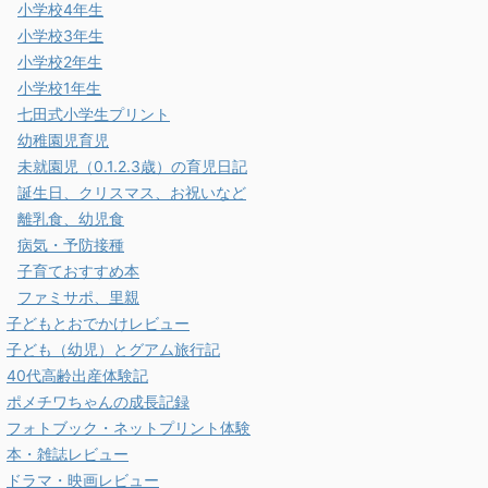
小学校4年生
小学校3年生
小学校2年生
小学校1年生
七田式小学生プリント
幼稚園児育児
未就園児（0.1.2.3歳）の育児日記
誕生日、クリスマス、お祝いなど
離乳食、幼児食
病気・予防接種
子育ておすすめ本
ファミサポ、里親
子どもとおでかけレビュー
子ども（幼児）とグアム旅行記
40代高齢出産体験記
ポメチワちゃんの成長記録
フォトブック・ネットプリント体験
本・雑誌レビュー
ドラマ・映画レビュー