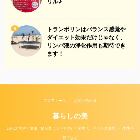
リル♪
5
トランポリンはバランス感覚や
ダイエット効果だけじゃなく、
リンパ液の浄化作用も期待でき
ます！
プロフィール
お問い合わせ
暮らしの美
50代の美容と健康、MIX犬（ポメチワ）との生活、ベランダ菜園、小学生子
育てなど