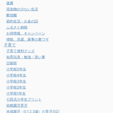
援農
添加物の少ない生活
断捨離
節約生活・お金の話
ふるさと納税
お得情報、キャンペーン
掃除、洗濯、家事の裏ワザ
子育て
子育て便利グッズ
知育玩具・勉強・習い事
日能研
小学校5年生
小学校4年生
小学校3年生
小学校2年生
小学校1年生
七田式小学生プリント
幼稚園児育児
未就園児（0.1.2.3歳）の育児日記