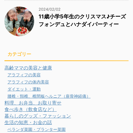
2024/02/02
11歳小学5年生のクリスマス♪チーズ
フォンデュとハナダイパーティー
カテゴリー
高齢ママの美容と健康
アラフィフの美容
アラフィフの体内美容
ダイエット・運動
腰椎・頸椎、椎間板ヘルニア（座骨神経痛）
料理、お弁当、お取り寄せ
食べ歩き（飲食店など）
暮らしのグッズ・ファッション
生活の知恵・お金の話
ベランダ菜園・プランター菜園