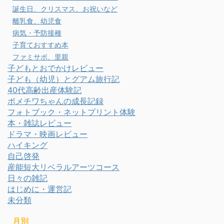
誕生日、クリスマス、お祝いなど
離乳食、幼児食
病気・予防接種
子育ておすすめ本
ファミサポ、里親
子どもとおでかけレビュー
子ども（幼児）とグアム旅行記
40代高齢出産体験記
ポメチワちゃんの成長記録
フォトブック・ネットプリント体験
本・雑誌レビュー
ドラマ・映画レビュー
ハイキング
自己啓発
産能短大リベラルアーツコース
日々の雑記
はじめに・運営記
未分類
月別