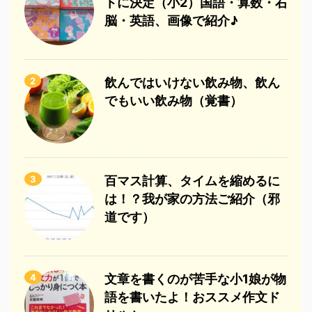
トに決定（小2）国語・算数・右
脳・英語、画像で紹介♪
2
飲んではいけない飲み物、飲ん
でもいい飲み物（覚書）
3
百マス計算、タイムを縮めるに
は！？我が家の方法ご紹介（邪
道です）
4
文章を書くのが苦手な小1娘が物
語を書いたよ！おススメ作文ド