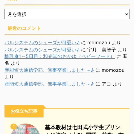
月
別
最近のコメント
パルシステムのシューズが可愛い♪
に
momozou
より
パルシステムのシューズが可愛い♪
に
宇月 美智子
より
離乳食1～5日目：和光堂のおかゆ（ベビーフード）
に
匿
名
より
産能短大通信学部、無事卒業しました～♪
に
momozou
より
産能短大通信学部、無事卒業しました～♪
に
アコ
より
お役立ち記事
1
基本教材は七田式小学生プリン