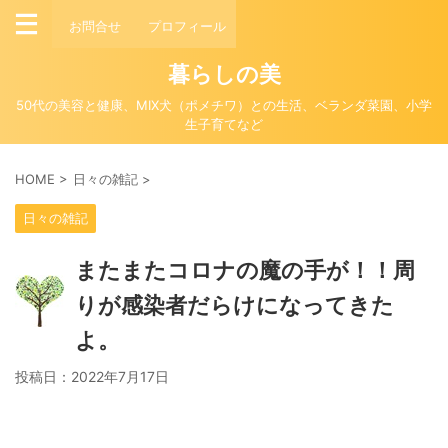
お問合せ
プロフィール
暮らしの美
50代の美容と健康、MIX犬（ポメチワ）との生活、ベランダ菜園、小学
生子育てなど
HOME
>
日々の雑記
>
日々の雑記
またまたコロナの魔の手が！！周
りが感染者だらけになってきた
よ。
投稿日：
2022年7月17日