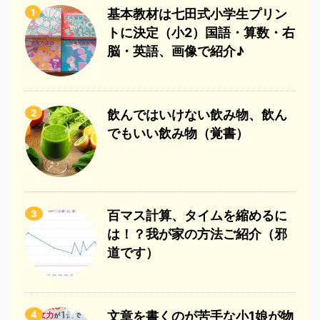
1
基本教材は七田式小学生プリン
トに決定（小2）国語・算数・右
脳・英語、画像で紹介♪
2
飲んではいけない飲み物、飲ん
でもいい飲み物（覚書）
3
百マス計算、タイムを縮めるに
は！？我が家の方法ご紹介（邪
道です）
4
文章を書くのが苦手な小1娘が物