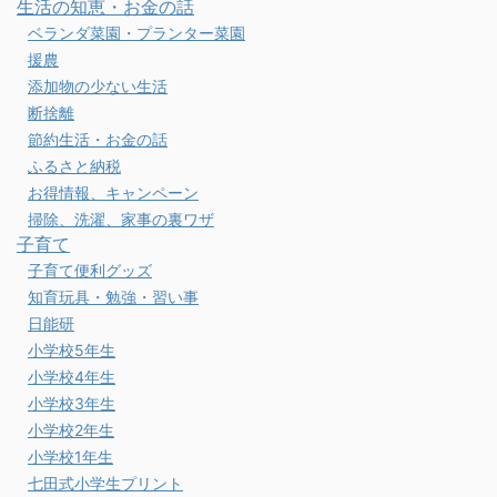
生活の知恵・お金の話
ベランダ菜園・プランター菜園
援農
添加物の少ない生活
断捨離
節約生活・お金の話
ふるさと納税
お得情報、キャンペーン
掃除、洗濯、家事の裏ワザ
子育て
子育て便利グッズ
知育玩具・勉強・習い事
日能研
小学校5年生
小学校4年生
小学校3年生
小学校2年生
小学校1年生
七田式小学生プリント