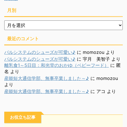
月別
月
別
最近のコメント
パルシステムのシューズが可愛い♪
に
momozou
より
パルシステムのシューズが可愛い♪
に
宇月 美智子
より
離乳食1～5日目：和光堂のおかゆ（ベビーフード）
に
匿
名
より
産能短大通信学部、無事卒業しました～♪
に
momozou
より
産能短大通信学部、無事卒業しました～♪
に
アコ
より
お役立ち記事