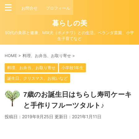
お問合せ
プロフィール
暮らしの美
50代の美容と健康、MIX犬（ポメチワ）との生活、ベランダ菜園、小学
生子育てなど
HOME
>
料理、お弁当、お取り寄せ
>
料理、お弁当、お取り寄せ
小学校1年生
誕生日、クリスマス、お祝いなど
7歳のお誕生日はちらし寿司ケーキ
と手作りフルーツタルト♪
投稿日：2019年9月25日 更新日：
2021年1月11日