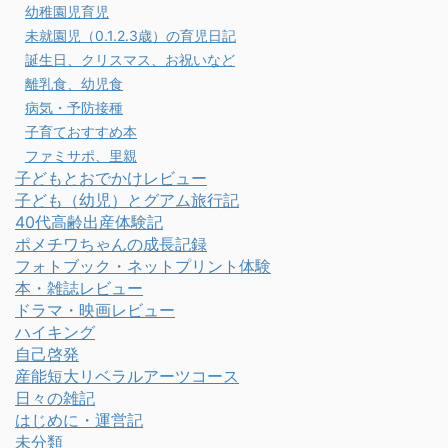
幼稚園児育児
未就園児（0.1.2.3歳）の育児日記
誕生日、クリスマス、お祝いなど
離乳食、幼児食
病気・予防接種
子育ておすすめ本
ファミサポ、里親
子どもとおでかけレビュー
子ども（幼児）とグアム旅行記
40代高齢出産体験記
ポメチワちゃんの成長記録
フォトブック・ネットプリント体験
本・雑誌レビュー
ドラマ・映画レビュー
ハイキング
自己啓発
産能短大リベラルアーツコース
日々の雑記
はじめに・運営記
未分類