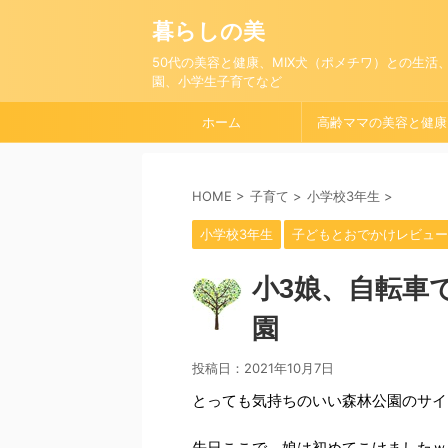
暮らしの美
50代の美容と健康、MIX犬（ポメチワ）との生活
園、小学生子育てなど
ホーム
高齢ママの美容と健康
HOME
>
子育て
>
小学校3年生
>
小学校3年生
子どもとおでかけレビュー
小3娘、自転車
園
投稿日：
2021年10月7日
とっても気持ちのいい森林公園のサイ
先日ここで、娘は初めてこけましたｗ