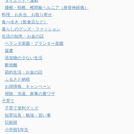
ダイエット・運動
腰椎・頸椎、椎間板ヘルニア（座骨神経痛）
料理、お弁当、お取り寄せ
食べ歩き（飲食店など）
暮らしのグッズ・ファッション
生活の知恵・お金の話
ベランダ菜園・プランター菜園
援農
添加物の少ない生活
断捨離
節約生活・お金の話
ふるさと納税
お得情報、キャンペーン
掃除、洗濯、家事の裏ワザ
子育て
子育て便利グッズ
知育玩具・勉強・習い事
日能研
小学校5年生