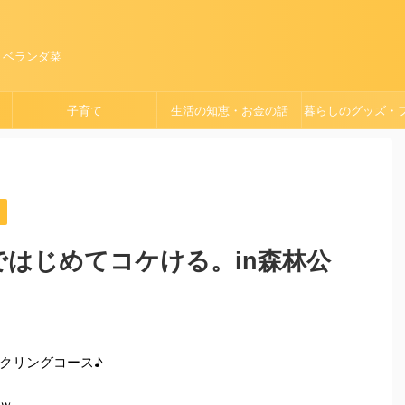
、ベランダ菜
子育て
生活の知恵・お金の話
暮らしのグッズ・
ョン
ではじめてコケける。in森林公
クリングコース♪
ｗ