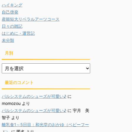
ハイキング
自己啓発
産能短大リベラルアーツコース
日々の雑記
はじめに・運営記
未分類
月別
月
別
最近のコメント
パルシステムのシューズが可愛い♪
に
momozou
より
パルシステムのシューズが可愛い♪
に
宇月 美
智子
より
離乳食1～5日目：和光堂のおかゆ（ベビーフー
ド）
に
匿名
より