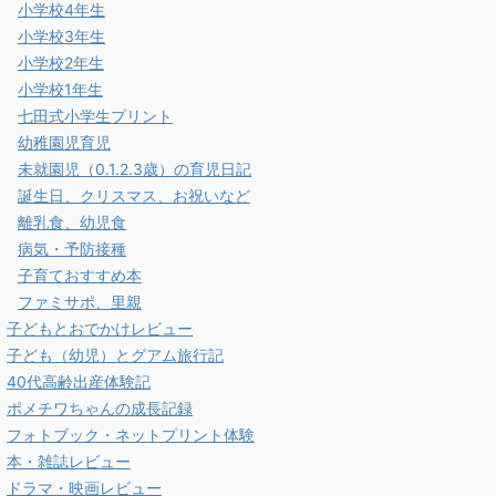
小学校4年生
小学校3年生
小学校2年生
小学校1年生
七田式小学生プリント
幼稚園児育児
未就園児（0.1.2.3歳）の育児日記
誕生日、クリスマス、お祝いなど
離乳食、幼児食
病気・予防接種
子育ておすすめ本
ファミサポ、里親
子どもとおでかけレビュー
子ども（幼児）とグアム旅行記
40代高齢出産体験記
ポメチワちゃんの成長記録
フォトブック・ネットプリント体験
本・雑誌レビュー
ドラマ・映画レビュー