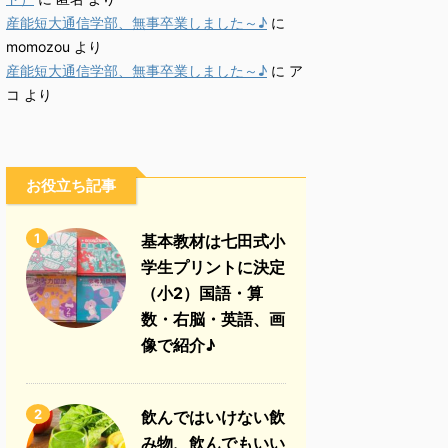
産能短大通信学部、無事卒業しました～♪
に
momozou
より
産能短大通信学部、無事卒業しました～♪
に
ア
コ
より
お役立ち記事
1
基本教材は七田式小
学生プリントに決定
（小2）国語・算
数・右脳・英語、画
像で紹介♪
2
飲んではいけない飲
み物、飲んでもいい