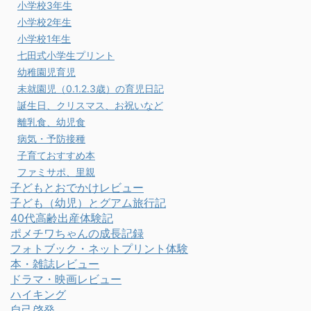
小学校3年生
小学校2年生
小学校1年生
七田式小学生プリント
幼稚園児育児
未就園児（0.1.2.3歳）の育児日記
誕生日、クリスマス、お祝いなど
離乳食、幼児食
病気・予防接種
子育ておすすめ本
ファミサポ、里親
子どもとおでかけレビュー
子ども（幼児）とグアム旅行記
40代高齢出産体験記
ポメチワちゃんの成長記録
フォトブック・ネットプリント体験
本・雑誌レビュー
ドラマ・映画レビュー
ハイキング
自己啓発