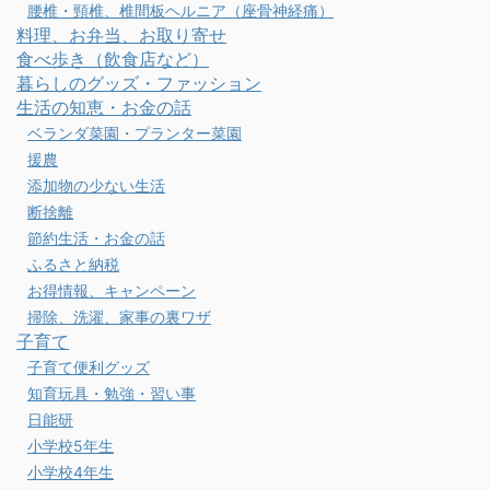
腰椎・頸椎、椎間板ヘルニア（座骨神経痛）
料理、お弁当、お取り寄せ
食べ歩き（飲食店など）
暮らしのグッズ・ファッション
生活の知恵・お金の話
ベランダ菜園・プランター菜園
援農
添加物の少ない生活
断捨離
節約生活・お金の話
ふるさと納税
お得情報、キャンペーン
掃除、洗濯、家事の裏ワザ
子育て
子育て便利グッズ
知育玩具・勉強・習い事
日能研
小学校5年生
小学校4年生