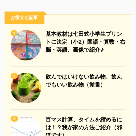
お役立ち記事
1
基本教材は七田式小学生プリン
トに決定（小2）国語・算数・右
脳・英語、画像で紹介♪
2
飲んではいけない飲み物、飲ん
でもいい飲み物（覚書）
3
百マス計算、タイムを縮めるに
は！？我が家の方法ご紹介（邪
道です）