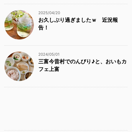
2025/04/20
お久しぶり過ぎましたｗ 近況報
告！
2024/05/01
三富今昔村でのんびり♪と、おいもカ
フェ上富