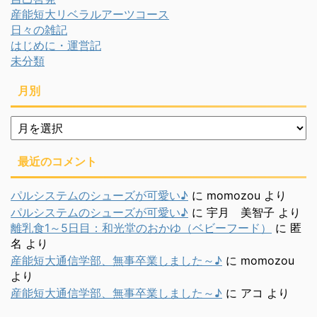
産能短大リベラルアーツコース
日々の雑記
はじめに・運営記
未分類
月別
月
別
最近のコメント
パルシステムのシューズが可愛い♪
に
momozou
より
パルシステムのシューズが可愛い♪
に
宇月 美智子
より
離乳食1～5日目：和光堂のおかゆ（ベビーフード）
に
匿
名
より
産能短大通信学部、無事卒業しました～♪
に
momozou
より
産能短大通信学部、無事卒業しました～♪
に
アコ
より