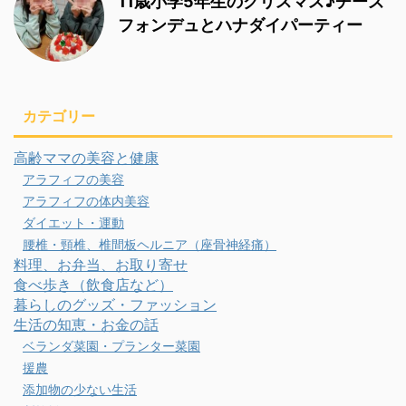
11歳小学5年生のクリスマス♪チーズ
フォンデュとハナダイパーティー
カテゴリー
高齢ママの美容と健康
アラフィフの美容
アラフィフの体内美容
ダイエット・運動
腰椎・頸椎、椎間板ヘルニア（座骨神経痛）
料理、お弁当、お取り寄せ
食べ歩き（飲食店など）
暮らしのグッズ・ファッション
生活の知恵・お金の話
ベランダ菜園・プランター菜園
援農
添加物の少ない生活