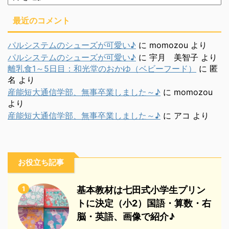
別
最近のコメント
パルシステムのシューズが可愛い♪
に
momozou
より
パルシステムのシューズが可愛い♪
に
宇月 美智子
より
離乳食1～5日目：和光堂のおかゆ（ベビーフード）
に
匿
名
より
産能短大通信学部、無事卒業しました～♪
に
momozou
より
産能短大通信学部、無事卒業しました～♪
に
アコ
より
お役立ち記事
1
基本教材は七田式小学生プリン
トに決定（小2）国語・算数・右
脳・英語、画像で紹介♪