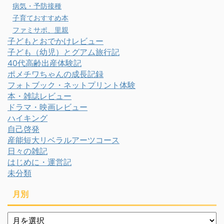
病気・予防接種
子育ておすすめ本
ファミサポ、里親
子どもとおでかけレビュー
子ども（幼児）とグアム旅行記
40代高齢出産体験記
ポメチワちゃんの成長記録
フォトブック・ネットプリント体験
本・雑誌レビュー
ドラマ・映画レビュー
ハイキング
自己啓発
産能短大リベラルアーツコース
日々の雑記
はじめに・運営記
未分類
月別
月