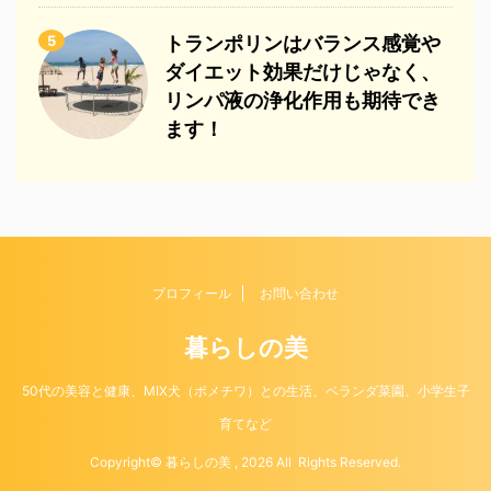
5
トランポリンはバランス感覚や
ダイエット効果だけじゃなく、
リンパ液の浄化作用も期待でき
ます！
プロフィール
お問い合わせ
暮らしの美
50代の美容と健康、MIX犬（ポメチワ）との生活、ベランダ菜園、小学生子
育てなど
Copyright© 暮らしの美 , 2026 All Rights Reserved.