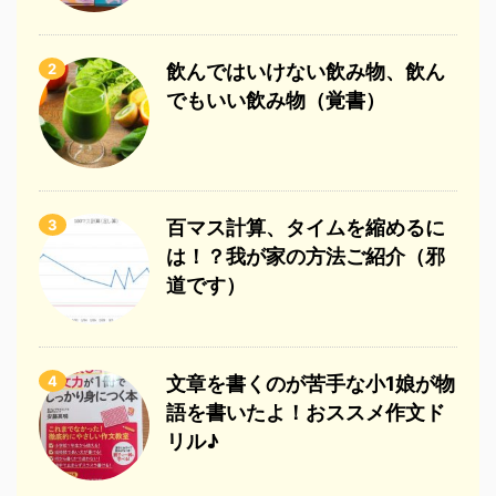
2
飲んではいけない飲み物、飲ん
でもいい飲み物（覚書）
3
百マス計算、タイムを縮めるに
は！？我が家の方法ご紹介（邪
道です）
4
文章を書くのが苦手な小1娘が物
語を書いたよ！おススメ作文ド
リル♪