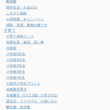
断捨離
節約生活・お金の話
ふるさと納税
お得情報、キャンペーン
掃除、洗濯、家事の裏ワザ
子育て
子育て便利グッズ
知育玩具・勉強・習い事
日能研
小学校5年生
小学校4年生
小学校3年生
小学校2年生
小学校1年生
七田式小学生プリント
幼稚園児育児
未就園児（0.1.2.3歳）の育児日記
誕生日、クリスマス、お祝いなど
離乳食、幼児食