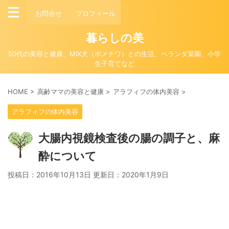
お問合せ
プロフィール
暮らしの美
50代の美容と健康、MIX犬（ポメチワ）との生活、ベランダ菜園、小学
生子育てなど
HOME
>
高齢ママの美容と健康
>
アラフィフの体内美容
>
アラフィフの体内美容
大腸内視鏡検査後の腸の調子と、麻
酔について
投稿日：2016年10月13日 更新日：
2020年1月9日