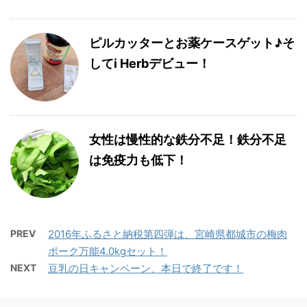
ピルカッターとお薬ケースゲット♪そ
してi Herbデビュー！
女性は慢性的な鉄分不足！鉄分不足
は免疫力も低下！
PREV
2016年ふるさと納税第四弾は、宮崎県都城市の梅肉
ポーク万能4.0kgセット！
NEXT
豆乳の日キャンペーン、本日で終了です！