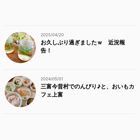
2025/04/20
お久しぶり過ぎましたｗ 近況報
告！
2024/05/01
三富今昔村でのんびり♪と、おいもカ
フェ上富