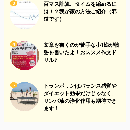
3
百マス計算、タイムを縮めるに
は！？我が家の方法ご紹介（邪
道です）
4
文章を書くのが苦手な小1娘が物
語を書いたよ！おススメ作文ド
リル♪
5
トランポリンはバランス感覚や
ダイエット効果だけじゃなく、
リンパ液の浄化作用も期待でき
ます！