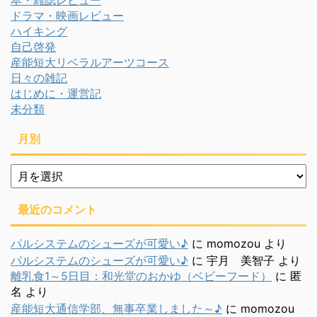
ドラマ・映画レビュー
ハイキング
自己啓発
産能短大リベラルアーツコース
日々の雑記
はじめに・運営記
未分類
月別
月
別
最近のコメント
パルシステムのシューズが可愛い♪
に
momozou
より
パルシステムのシューズが可愛い♪
に
宇月 美智子
より
離乳食1～5日目：和光堂のおかゆ（ベビーフード）
に
匿
名
より
産能短大通信学部、無事卒業しました～♪
に
momozou