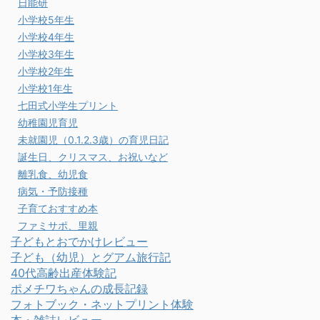
日能研
小学校5年生
小学校4年生
小学校3年生
小学校2年生
小学校1年生
七田式小学生プリント
幼稚園児育児
未就園児（0.1.2.3歳）の育児日記
誕生日、クリスマス、お祝いなど
離乳食、幼児食
病気・予防接種
子育ておすすめ本
ファミサポ、里親
子どもとおでかけレビュー
子ども（幼児）とグアム旅行記
40代高齢出産体験記
ポメチワちゃんの成長記録
フォトブック・ネットプリント体験
本・雑誌レビュー