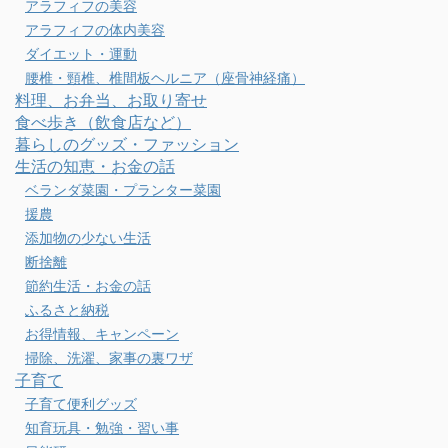
アラフィフの美容
アラフィフの体内美容
ダイエット・運動
腰椎・頸椎、椎間板ヘルニア（座骨神経痛）
料理、お弁当、お取り寄せ
食べ歩き（飲食店など）
暮らしのグッズ・ファッション
生活の知恵・お金の話
ベランダ菜園・プランター菜園
援農
添加物の少ない生活
断捨離
節約生活・お金の話
ふるさと納税
お得情報、キャンペーン
掃除、洗濯、家事の裏ワザ
子育て
子育て便利グッズ
知育玩具・勉強・習い事