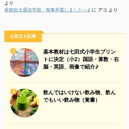
より
産能短大通信学部、無事卒業しました～♪
に
アコ
より
お役立ち記事
1
基本教材は七田式小学生プリン
トに決定（小2）国語・算数・右
脳・英語、画像で紹介♪
2
飲んではいけない飲み物、飲ん
でもいい飲み物（覚書）