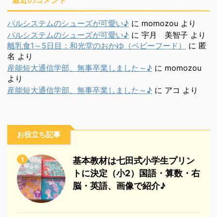
最近のコメント
パルシステムのシューズが可愛い♪
に
momozou
より
パルシステムのシューズが可愛い♪
に
宇月 美智子
より
離乳食1～5日目：和光堂のおかゆ（ベビーフード）
に
匿
名
より
産能短大通信学部、無事卒業しました～♪
に
momozou
より
産能短大通信学部、無事卒業しました～♪
に
アコ
より
お役立ち記事
1
基本教材は七田式小学生プリン
トに決定（小2）国語・算数・右
脳・英語、画像で紹介♪