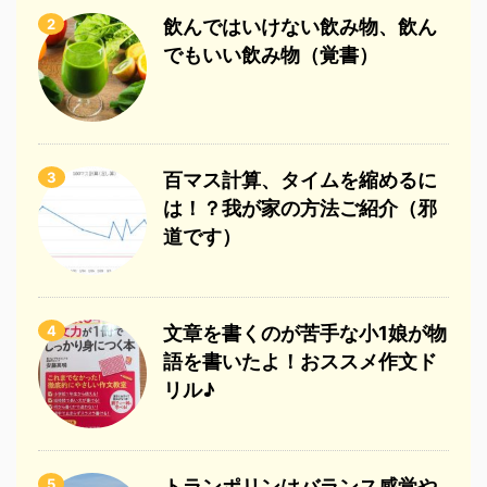
2
飲んではいけない飲み物、飲ん
でもいい飲み物（覚書）
3
百マス計算、タイムを縮めるに
は！？我が家の方法ご紹介（邪
道です）
4
文章を書くのが苦手な小1娘が物
語を書いたよ！おススメ作文ド
リル♪
5
トランポリンはバランス感覚や