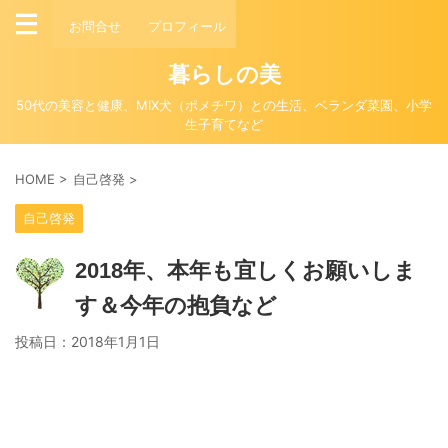
お問合せ
プロフィール
暮らしの美
50代の美容と健康、MIX犬（ポメチワ）との生活、ベランダ菜園、小学
生子育てなど
HOME
>
自己啓発
>
自己啓発
2018年、本年も宜しくお願いしま
す＆今年の抱負など
投稿日：
2018年1月1日