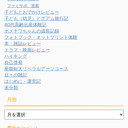
ファミサポ、里親
子どもとおでかけレビュー
子ども（幼児）とグアム旅行記
40代高齢出産体験記
ポメチワちゃんの成長記録
フォトブック・ネットプリント体験
本・雑誌レビュー
ドラマ・映画レビュー
ハイキング
自己啓発
産能短大リベラルアーツコース
日々の雑記
はじめに・運営記
未分類
月別
月
別