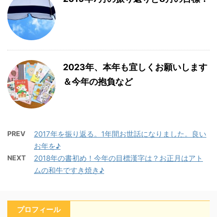
2023年、本年も宜しくお願いします
＆今年の抱負など
PREV
2017年を振り返る。1年間お世話になりました。良い
お年を♪
NEXT
2018年の書初め！今年の目標漢字は？お正月はアト
ムの和牛ですき焼き♪
プロフィール