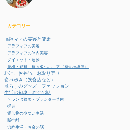
カテゴリー
高齢ママの美容と健康
アラフィフの美容
アラフィフの体内美容
ダイエット・運動
腰椎・頸椎、椎間板ヘルニア（座骨神経痛）
料理、お弁当、お取り寄せ
食べ歩き（飲食店など）
暮らしのグッズ・ファッション
生活の知恵・お金の話
ベランダ菜園・プランター菜園
援農
添加物の少ない生活
断捨離
節約生活・お金の話