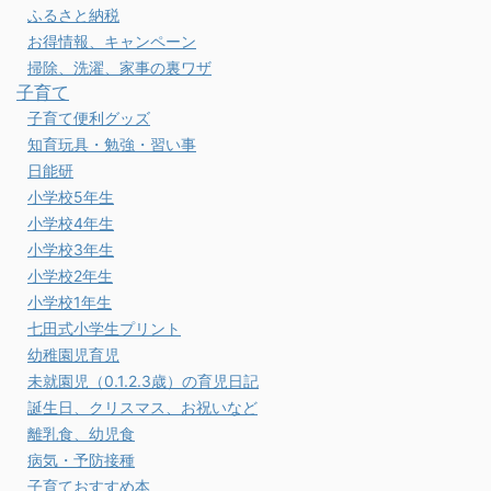
ふるさと納税
お得情報、キャンペーン
掃除、洗濯、家事の裏ワザ
子育て
子育て便利グッズ
知育玩具・勉強・習い事
日能研
小学校5年生
小学校4年生
小学校3年生
小学校2年生
小学校1年生
七田式小学生プリント
幼稚園児育児
未就園児（0.1.2.3歳）の育児日記
誕生日、クリスマス、お祝いなど
離乳食、幼児食
病気・予防接種
子育ておすすめ本