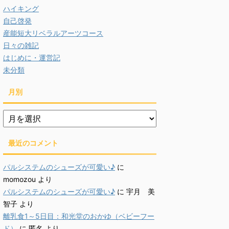
ハイキング
自己啓発
産能短大リベラルアーツコース
日々の雑記
はじめに・運営記
未分類
月別
月
別
最近のコメント
パルシステムのシューズが可愛い♪
に
momozou
より
パルシステムのシューズが可愛い♪
に
宇月 美
智子
より
離乳食1～5日目：和光堂のおかゆ（ベビーフー
ド）
に
匿名
より