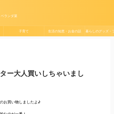
、ベランダ菜
子育て
生活の知恵・お金の話
暮らしのグッズ・
ョン
ター大人買いしちゃいまし
のお買い物しましたよ♪
的なのが一番！