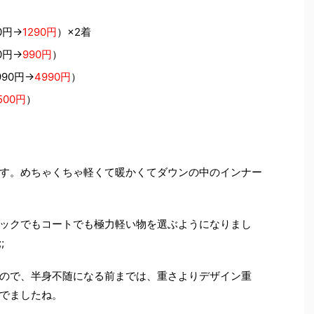
0円→
129
0円
）×2着
0円→
990円
）
90円→
4990円
）
500円
）
す。めちゃくちゃ軽くて暖かくてダウンの中のインナー
ックでもコートでも極力軽い物を選ぶようになりまし
;
ので、半身不随になる前までは、重さよりデザイン重
でましたね。