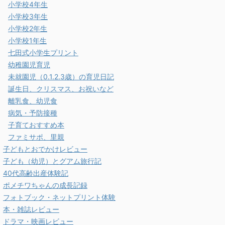
小学校4年生
小学校3年生
小学校2年生
小学校1年生
七田式小学生プリント
幼稚園児育児
未就園児（0.1.2.3歳）の育児日記
誕生日、クリスマス、お祝いなど
離乳食、幼児食
病気・予防接種
子育ておすすめ本
ファミサポ、里親
子どもとおでかけレビュー
子ども（幼児）とグアム旅行記
40代高齢出産体験記
ポメチワちゃんの成長記録
フォトブック・ネットプリント体験
本・雑誌レビュー
ドラマ・映画レビュー