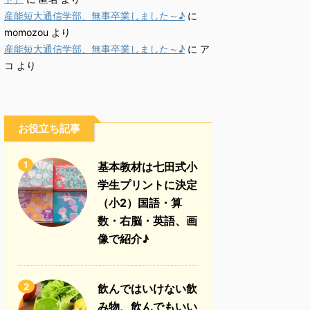
産能短大通信学部、無事卒業しました～♪
に
momozou
より
産能短大通信学部、無事卒業しました～♪
に
ア
コ
より
お役立ち記事
1
基本教材は七田式小
学生プリントに決定
（小2）国語・算
数・右脳・英語、画
像で紹介♪
2
飲んではいけない飲
み物、飲んでもいい