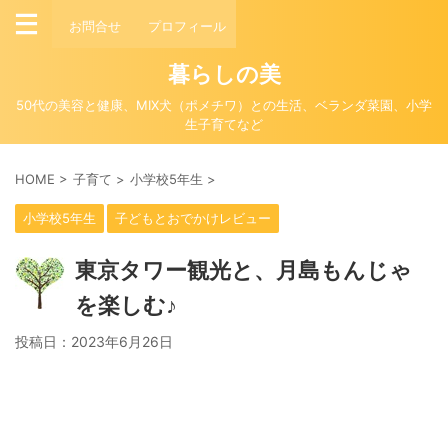
お問合せ
プロフィール
暮らしの美
50代の美容と健康、MIX犬（ポメチワ）との生活、ベランダ菜園、小学
生子育てなど
HOME
>
子育て
>
小学校5年生
>
小学校5年生
子どもとおでかけレビュー
東京タワー観光と、月島もんじゃ
を楽しむ♪
投稿日：
2023年6月26日