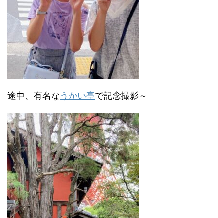
途中、有名な
うかい亭
で記念撮影～